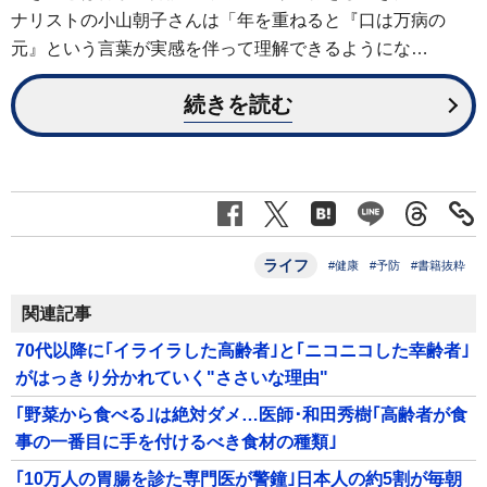
ナリストの小山朝子さんは「年を重ねると『口は万病の
元』という言葉が実感を伴って理解できるようにな…
続きを読む
ライフ
#健康
#予防
#書籍抜粋
関連記事
70代以降に｢イライラした高齢者｣と｢ニコニコした幸齢者｣
がはっきり分かれていく"ささいな理由"
｢野菜から食べる｣は絶対ダメ…医師･和田秀樹｢高齢者が食
事の一番目に手を付けるべき食材の種類｣
｢10万人の胃腸を診た専門医が警鐘｣日本人の約5割が毎朝