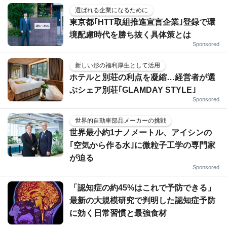
選ばれる企業になるために
東京都｢HTT取組推進宣言企業｣登録で環
境配慮時代を勝ち抜く具体策とは
Sponsored
新しい形の福利厚生として活用
ホテルと別荘の利点を凝縮…経営者が選
ぶシェア別荘｢GLAMDAY STYLE｣
Sponsored
世界的自動車部品メーカーの挑戦
世界最小約1ナノメートル、アイシンの
｢空気から作る水｣に微粒子工学の専門家
が迫る
Sponsored
「認知症の約45%はこれで予防できる」
最新の大規模研究で判明した認知症予防
に効く日常習慣と最強食材