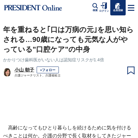
会員登録
検索
ログイン
年を重ねると｢口は万病の元｣を思い知ら
される…90歳になっても元気な人がや
っている"口腔ケア"の中身
かかりつけ歯科医がいない人は認知症リスクが1.4倍
小山 朝子
+フォロー
介護ジャーナリスト、介護福祉士
高齢になってもひとり暮らしを続けるために気を付ける
べきことは何か。介護の分野で長く取材をしてきたジャー