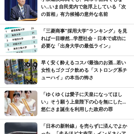
い...いま自民党内で急浮上している「次
の首相」有力候補の意外な名前
「三菱商事"採用大学"ランキング」を見
れば一目瞭然...学歴社会・日本で成功に
必要な「出身大学の最低ライン」
早く安く酔えるコスパ最強のお酒...若い
女性もゴクゴク飲める「ストロング系チ
ューハイ」の本当の怖さ
「ゆくゆくは愛子に天皇になってほし
い」そう願う上皇陛下の心を無にした...
悠仁さま誕生を利用した政府の罪
「日本の新幹線」を売らずに済んでよか
った...「走るほど大赤字」インドネシア