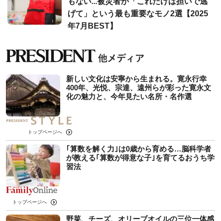
もない...被災者が「これだけは担いで逃
げて」という最も重要なモノ2選【2025
年7月BEST】
新しい文化は安寧から生まれる。寛永行幸
400年、光悦、宗達、遠州らが彩った寛永文
化の魅力と、今年見たい名所・名作選
トップページへ
｢算数を解く力｣は0歳から育める…脳科学者
が教える｢算数が得意な子｣を育てるおうち学
習法
トップページへ
野菜、チーズ、オリーブオイルの三位一体感