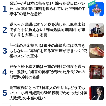
習近平が｢日本に売るな｣と煽った翌日にバレ
た…日本企業に6割を握られていた"中国の半
導体"の意外な急所
逆らった県議は次々と姿を消した…麻生太郎
ですら手に負えない｢自民党福岡県議団｣が県
民よりも大事にする掟
｢一流のお金持ち｣は銀座の高級店には見向き
もしない…"本物"を知る富裕層が行きつく"究
極のスシ"の正体
だから松下幸之助は三重の神社に何度も通っ
た…孤独な"経営の神様"が崇めた身長12mの
｢異形の神｣の名前
高市政権にとって｢日本人の生活｣はどうでも
いい…小野田紀美のSNS投稿でわかった｢外国
人政策｣の本当の狙い