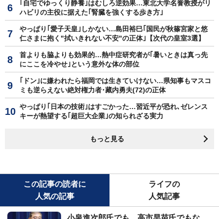
｢自宅でゆっくり静養｣はむしろ逆効果…東北大学名誉教授がリ
ハビリの主役に据えた｢腎臓を強くする歩き方｣
やっぱり｢愛子天皇｣しかない…島田裕巳｢国民が秋篠宮家と悠
仁さまに抱く"拭いきれない不安"の正体｣【次代の皇室3選】
首よりも脇よりも効果的…熱中症研究者が｢暑いときは真っ先
にここを冷やせ｣という意外な体の部位
｢ドン｣に嫌われたら福岡では生きていけない…県知事もマスコ
ミも逆らえない絶対権力者･藏内勇夫(72)の正体
やっぱり｢日本の技術｣はすごかった…習近平が恐れ､ゼレンス
キーが熱望する｢超巨大企業｣の知られざる実力
もっと見る
この記事の読者に
ライフの
人気の記事
人気記事
小泉進次郎氏でも、高市早苗氏でもな