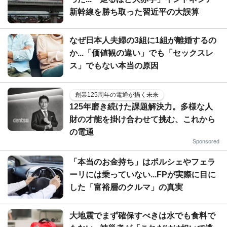
新幹線を勝ち取った習近平の大誤算
なぜ日本人夫婦の3組に1組が離婚するの
か...「価値観の違い」でも「セックスレ
ス」でもない本当の原因
創業125周年の電通が描く未来
125年磨き続けた課題解決力。多様な人
財の才能を掛け合わせて挑む、これから
の電通
Sponsored
「本当のお金持ち」はポルシェやフェラ
ーリには乗っていない...FPが実際に目に
した「富裕層のクルマ」の真実
大地震でまず確保すべきは水でも食料で