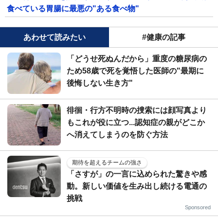
食べている胃腸に最悪の"ある食べ物"
あわせて読みたい
#健康の記事
「どうせ死ぬんだから」重度の糖尿病の
ため58歳で死を覚悟した医師の"最期に
後悔しない生き方"
徘徊・行方不明時の捜索には顔写真より
もこれが役に立つ...認知症の親がどこか
へ消えてしまうのを防ぐ方法
期待を超えるチームの強さ
「さすが」の一言に込められた驚きや感
動。新しい価値を生み出し続ける電通の
挑戦
Sponsored