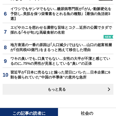
イワシでもサンマでもない...糖尿病専門医が｢がん･動脈硬化を
予防し､美肌を保つ栄養素をとれる魚の種類｣【最強の魚活術3
選】
エビやカニを想わせる濃密な旨味とコク…近所の公園でタダで
採れる｢今が旬｣な高級食材の名前
地方衰退の一番の原因は｢人口減少｣ではない…山口の超富裕層
が｢住民税43億円｣をまるっと抱えて移住した理由
ワキの臭いでも､口臭でもない…女性の大半が不潔と感じてい
るのに､75%の男性が見落としている"臭い"の正体
習近平が｢日本に売るな｣と煽った翌日にバレた…日本企業に6
割を握られていた"中国の半導体"の意外な急所
もっと見る
この記事の読者に
社会の