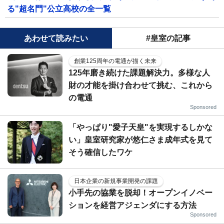
る"超名門"公立高校の全一覧
あわせて読みたい
#皇室の記事
創業125周年の電通が描く未来
125年磨き続けた課題解決力。多様な人
財の才能を掛け合わせて挑む、これから
の電通
Sponsored
「やっぱり"愛子天皇"を実現するしかな
い」皇室研究家が悠仁さま成年式を見て
そう確信したワケ
日本企業の新規事業開発の課題
小手先の協業を脱却！オープンイノベー
ションを経営アジェンダにする方法
Sponsored