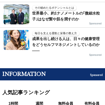
その秘めたるポテンシャルとは
世界最小、約1ナノメートルの｢微細水粒
子｣はなぜ髪や肌を潤すのか
Sponsored
毎日を支える運動と栄養の整え方
成果を出し続ける人は、日々の健康管理
をどうセルフマネジメントしているのか
——
Sponsored
INFORMATION
Sponsored
人気記事ランキング
1時間
週間
無料会員
有料会員