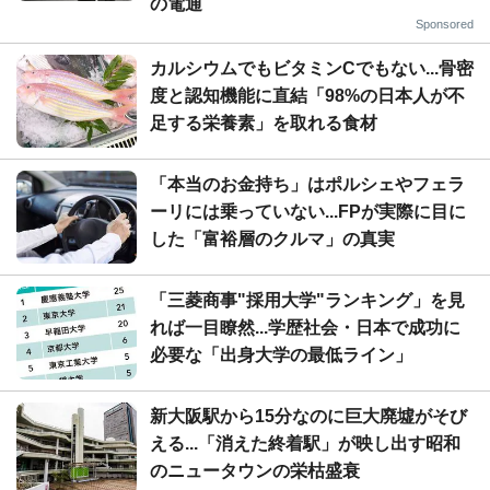
の電通
Sponsored
カルシウムでもビタミンCでもない...骨密
度と認知機能に直結「98%の日本人が不
足する栄養素」を取れる食材
「本当のお金持ち」はポルシェやフェラ
ーリには乗っていない...FPが実際に目に
した「富裕層のクルマ」の真実
「三菱商事"採用大学"ランキング」を見
れば一目瞭然...学歴社会・日本で成功に
必要な「出身大学の最低ライン」
新大阪駅から15分なのに巨大廃墟がそび
える...「消えた終着駅」が映し出す昭和
のニュータウンの栄枯盛衰