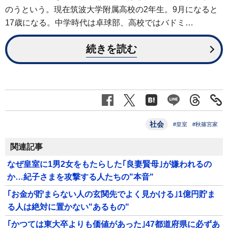
のうという。現在筑波大学附属高校の2年生。9月になると
17歳になる。中学時代は卓球部、高校ではバドミ…
続きを読む
社会
#皇室
#秋篠宮家
関連記事
なぜ皇室に1男2女をもたらした｢良妻賢母｣が嫌われるの
か…紀子さまを攻撃する人たちの"本音"
｢お金が貯まらない人の玄関先でよく見かける｣1億円貯ま
る人は絶対に置かない"あるもの"
｢かつては東大卒よりも価値があった｣47都道府県に必ずあ