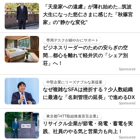
「天皇家への遠慮」が薄れ始めた...筑波
大生になった悠仁さまに感じた「秋篠宮
家」の"静かな変化"
専用デスクが細やかにサポート
ビジネスリーダーのための安らぎの空
間…都心を離れて軽井沢の「シェア別
荘」へ！
Sponsored
中堅企業にリーズナブルな新提案
なぜ複雑なSFAは挫折する？少人数組織
に最適な「名刺管理の延長」で進めるDX
Sponsored
東京都｢HTT取組推進宣言企業｣
リサイクル企業が節電・発電・蓄電を実
践、社員のやる気と営業力も向上！
Sponsored