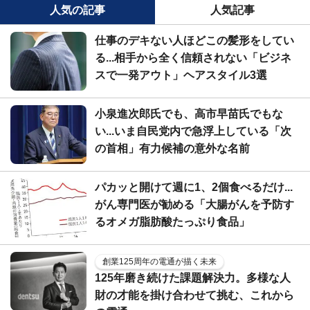
人気の記事
人気記事
仕事のデキない人ほどこの髪形をしてい
る...相手から全く信頼されない「ビジネ
スで一発アウト」ヘアスタイル3選
小泉進次郎氏でも、高市早苗氏でもな
い...いま自民党内で急浮上している「次
の首相」有力候補の意外な名前
パカッと開けて週に1、2個食べるだけ...
がん専門医が勧める「大腸がんを予防す
るオメガ脂肪酸たっぷり食品」
創業125周年の電通が描く未来
125年磨き続けた課題解決力。多様な人
財の才能を掛け合わせて挑む、これから