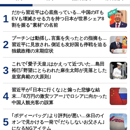
だから習近平は心底焦っている…中国のITも
EVも壊滅させる力を持つ日本が世界シェア8
割を握る"素材"の名前
プーチンは動揺し､言葉を失ったとの指摘も…
習近平に見放され､側近も友好国も停戦を迫る
独裁政権の末期症状
これで｢愛子天皇｣はかえって近づいた…島田
裕巳｢野望にとらわれた麻生太郎が見落とした
皇室典範の大原則｣
習近平が｢日本に行くな｣と煽った悲惨な結
末…｢8万円の激安ツアー｣でロシアに向かった
中国人観光客の誤算
｢ボディーバッグ｣より評判が悪い…休日のイ
オンで見かける一発で｢だらしないお父さん｣
になるNGアイテム