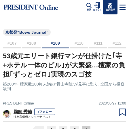
会員登録
検索
ログイン
京都発“Bows Journal”
#107
#108
#109
#110
#111
#112
53歳元エリート銀行マンが仕掛けた｢寺
+ホテル一体のビル｣が大繁盛…檀家の負
担｢ずっとゼロ｣実現のスゴ技
築200年･檀家数100軒未満の"骨山寺院"が見事に甦り､全国から視察
殺到
PRESIDENT Online
2023/05/27 11:00
鵜飼 秀徳
+フォロー
浄土宗僧侶／ジャーナリスト