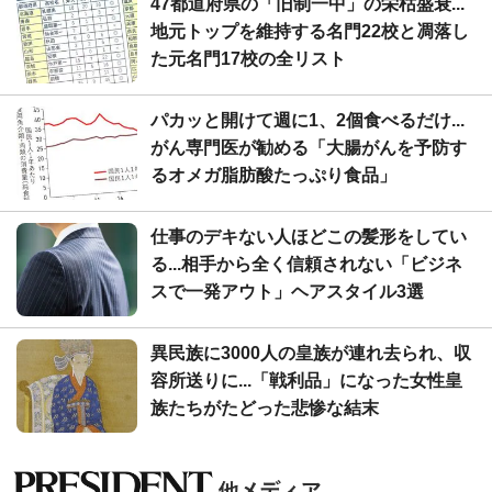
47都道府県の「旧制一中」の栄枯盛衰...
地元トップを維持する名門22校と凋落し
た元名門17校の全リスト
パカッと開けて週に1、2個食べるだけ...
がん専門医が勧める「大腸がんを予防す
るオメガ脂肪酸たっぷり食品」
仕事のデキない人ほどこの髪形をしてい
る...相手から全く信頼されない「ビジネ
スで一発アウト」ヘアスタイル3選
異民族に3000人の皇族が連れ去られ、収
容所送りに...「戦利品」になった女性皇
族たちがたどった悲惨な結末