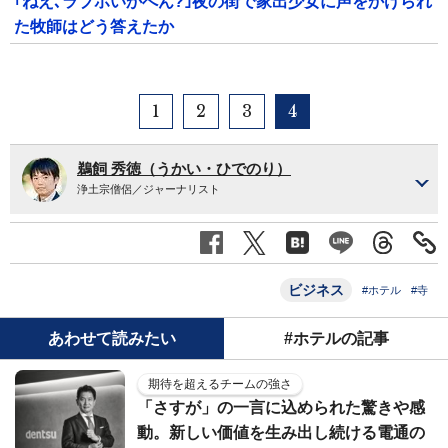
｢ねえ､ラブホいかへん?｣夜の街で家出少女に声をかけられ
た牧師はどう答えたか
1
2
3
4
鵜飼 秀徳（うかい・ひでのり）
浄土宗僧侶／ジャーナリスト
ビジネス
#ホテル
#寺
あわせて読みたい
#ホテルの記事
期待を超えるチームの強さ
「さすが」の一言に込められた驚きや感
動。新しい価値を生み出し続ける電通の