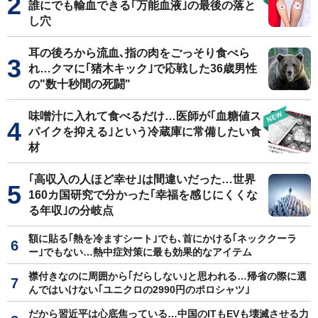
誰にでも輸血できる｢万能血液｣の最後の落と
し穴
耳の後ろから流血､指の肉をごっそり食べら
れ…クマに｢猪木キック｣で応戦した36歳男性
の"数十秒間の死闘"
味噌汁に入れて食べるだけ…医師が｢血糖値ス
パイクを抑える｣という冷蔵庫に常備したい食
材
｢高収入の人ほど幸せ｣は間違いだった…世界
160カ国研究で分かった｢幸福を感じにくくな
る年収｣の分岐点
額に貼る｢熱を冷ますシート｣でも､首にかける｢ネッククーラ
ー｣でもない…熱中症対策に最も効果的なアイテム
襟付きなのに周囲から｢だらしない｣と思われる…帰省の際に選
んではいけない｢ユニクロの2990円のポロシャツ｣
だから習近平は心底焦っている…中国のITもEVも壊滅させる力