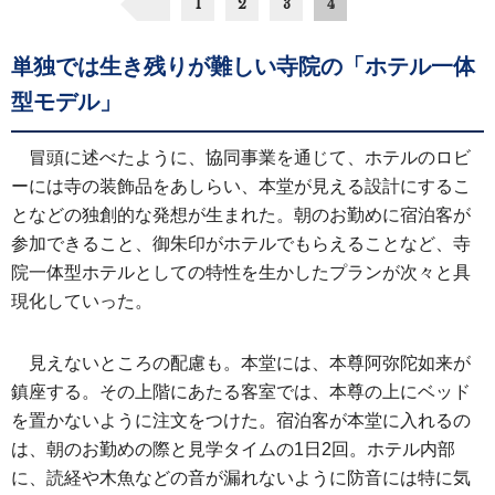
1
2
3
4
単独では生き残りが難しい寺院の「ホテル一体
型モデル」
冒頭に述べたように、協同事業を通じて、ホテルのロビ
ーには寺の装飾品をあしらい、本堂が見える設計にするこ
となどの独創的な発想が生まれた。朝のお勤めに宿泊客が
参加できること、御朱印がホテルでもらえることなど、寺
院一体型ホテルとしての特性を生かしたプランが次々と具
現化していった。
見えないところの配慮も。本堂には、本尊阿弥陀如来が
鎮座する。その上階にあたる客室では、本尊の上にベッド
を置かないように注文をつけた。宿泊客が本堂に入れるの
は、朝のお勤めの際と見学タイムの1日2回。ホテル内部
に、読経や木魚などの音が漏れないように防音には特に気