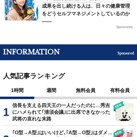
成果を出し続ける人は、日々の健康管理
をどうセルフマネジメントしているのか
——
Sponsored
INFORMATION
Sponsored
人気記事ランキング
1時間
週間
無料会員
有料会員
信長を支える四天王の一人だったのに…秀吉
にハメられて｢清須会議｣に出席できなかった
武将の哀れな末路
｢O型→A型｣はいいけど､｢A型→O型｣はダメ…