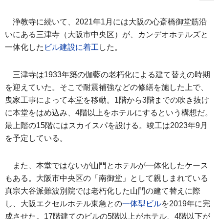
浄教寺に続いて、2021年1月には大阪の心斎橋御堂筋沿
いにある三津寺（大阪市中央区）が、カンデオホテルズと
一体化した
ビル建設に着工
した。
三津寺は1933年築の伽藍の老朽化による建て替えの時期
を迎えていた。そこで耐震補強などの修繕を施した上で、
曳家工事によって本堂を移動。1階から3階までの吹き抜け
に本堂をはめ込み、4階以上をホテルにするという構想だ。
最上階の15階にはスカイスパを設ける。竣工は2023年9月
を予定している。
また、本堂ではないが山門とホテルが一体化したケース
もある。大阪市中央区の「南御堂」として親しまれている
真宗大谷派難波別院では老朽化した山門の建て替えに際
し、大阪エクセルホテル東急との
一体型ビル
を2019年に完
成させた。17階建てのビルの5階以上がホテル、4階以下が