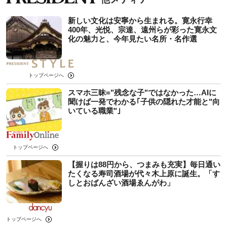
新しい文化は安寧から生まれる。寛永行幸
400年、光悦、宗達、遠州らが彩った寛永文
化の魅力と、今年見たい名所・名作選
トップページへ
スマホ三昧="残念な子"ではなかった…AIに
聞けば一発でわかる｢子供の隠れた才能と"向
いている職業"｣
トップページへ
【握りは88円から、つまみも充実】毎日通い
たくなる寿司酒場が代々木上原に誕生。「す
しとおばんざい酒場ゑんがわ」
トップページへ