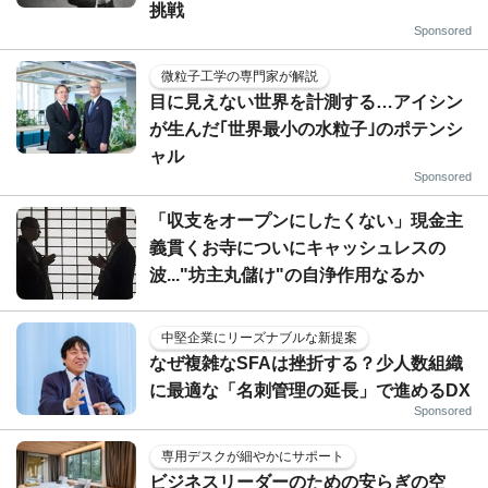
挑戦
Sponsored
微粒子工学の専門家が解説
目に見えない世界を計測する…アイシン
が生んだ｢世界最小の水粒子｣のポテンシ
ャル
Sponsored
「収支をオープンにしたくない」現金主
義貫くお寺についにキャッシュレスの
波..."坊主丸儲け"の自浄作用なるか
中堅企業にリーズナブルな新提案
なぜ複雑なSFAは挫折する？少人数組織
に最適な「名刺管理の延長」で進めるDX
Sponsored
専用デスクが細やかにサポート
ビジネスリーダーのための安らぎの空