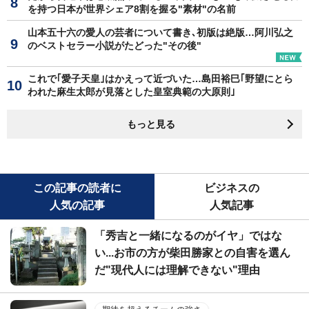
を持つ日本が世界シェア8割を握る"素材"の名前
山本五十六の愛人の芸者について書き､初版は絶版…阿川弘之
のベストセラー小説がたどった"その後"
これで｢愛子天皇｣はかえって近づいた…島田裕巳｢野望にとら
われた麻生太郎が見落とした皇室典範の大原則｣
もっと見る
この記事の読者に
ビジネスの
人気の記事
人気記事
「秀吉と一緒になるのがイヤ」ではな
い...お市の方が柴田勝家との自害を選ん
だ"現代人には理解できない"理由