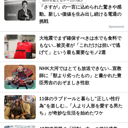
期待を超えるチームの強さ
「さすが」の一言に込められた驚きや感
動。新しい価値を生み出し続ける電通の
挑戦
Sponsored
大地震でまず確保すべきは水でも食料で
もない...被災者が「これだけは担いで逃
げて」という最も重要なモノ2選
NHK大河ではとても放送できない...宣教
師に「獣より劣ったもの」と書かれた豊
臣秀吉のおぞましき性欲
11体のラブドールと暮らし"正しい性行
為"を楽しむ...「人より人形を愛する男た
ち」が奇妙な生活を始めたワケ