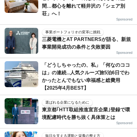
間…都心を離れて軽井沢の「シェア別
荘」へ！
Sponsored
事業ポートフォリオの変革に挑戦
三菱電機とAT PARTNERSが語る、新規
事業開発成功の条件と失敗要因
Sponsored
「どうしちゃったの、私」「何なのココ
は」の連続...人気クルーズ旅5泊6日でわ
かったとんでもない幸福感と総費用
【2025年4月BEST】
選ばれる企業になるために
東京都｢HTT取組推進宣言企業｣登録で環
境配慮時代を勝ち抜く具体策とは
Sponsored
毎日を支える運動と栄養の整え方