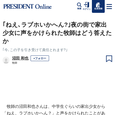
会員登録
検索
ログイン
｢ねえ､ラブホいかへん?｣夜の街で家出
少女に声をかけられた牧師はどう答えた
か
｢今､この子を引き受けて責任とれます?｣
沼田 和也
+フォロー
牧師
牧師の沼田和也さんは、中学生ぐらいの家出少女から
「ねえ、ラブホいかへん？」と声をかけられたことがあ