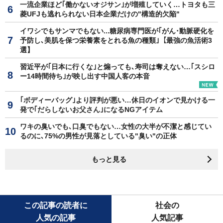
一流企業ほど｢働かないオジサン｣が増殖していく…トヨタも三
菱UFJも逃れられない日本企業だけの"構造的欠陥"
イワシでもサンマでもない...糖尿病専門医が｢がん･動脈硬化を
予防し､美肌を保つ栄養素をとれる魚の種類｣【最強の魚活術3
選】
習近平が｢日本に行くな｣と煽っても､寿司は奪えない…｢スシロ
ー14時間待ち｣が映し出す中国人客の本音
｢ボディーバッグ｣より評判が悪い…休日のイオンで見かける一
発で｢だらしないお父さん｣になるNGアイテム
ワキの臭いでも､口臭でもない…女性の大半が不潔と感じてい
るのに､75%の男性が見落としている"臭い"の正体
もっと見る
この記事の読者に
社会の
人気の記事
人気記事