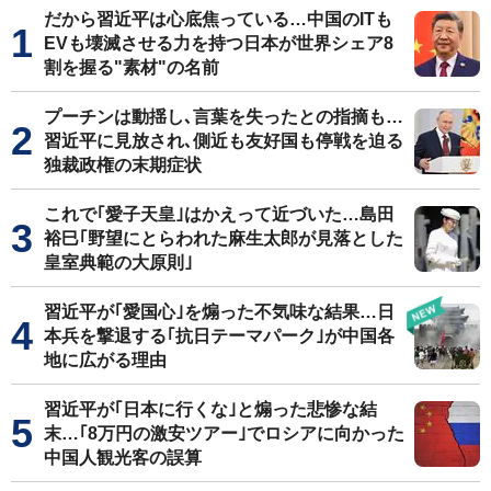
だから習近平は心底焦っている…中国のITも
EVも壊滅させる力を持つ日本が世界シェア8
割を握る"素材"の名前
プーチンは動揺し､言葉を失ったとの指摘も…
習近平に見放され､側近も友好国も停戦を迫る
独裁政権の末期症状
これで｢愛子天皇｣はかえって近づいた…島田
裕巳｢野望にとらわれた麻生太郎が見落とした
皇室典範の大原則｣
習近平が｢愛国心｣を煽った不気味な結果…日
本兵を撃退する｢抗日テーマパーク｣が中国各
地に広がる理由
習近平が｢日本に行くな｣と煽った悲惨な結
末…｢8万円の激安ツアー｣でロシアに向かった
中国人観光客の誤算