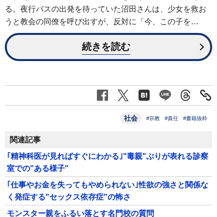
る。夜行バスの出発を待っていた沼田さんは、少女を救お
うと教会の同僚を呼び出すが、反対に「今、この子を…
続きを読む
社会
#宗教
#責任
#書籍抜粋
関連記事
｢精神科医が見ればすぐにわかる｣"毒親"ぶりが表れる診察
室での"ある様子"
｢仕事やお金を失ってもやめられない｣性欲の強さと関係な
く発症する"セックス依存症"の怖さ
モンスター親をふるい落とす名門校の質問