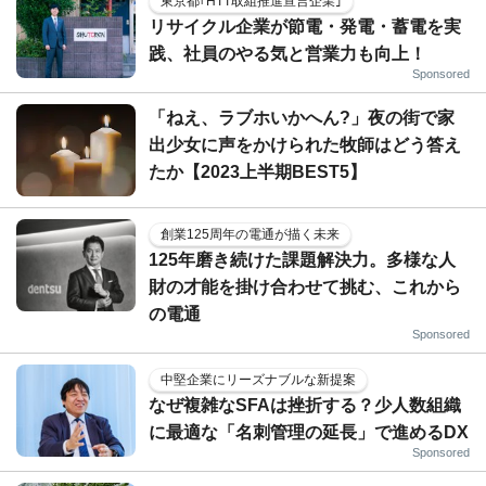
東京都｢HTT取組推進宣言企業｣
リサイクル企業が節電・発電・蓄電を実
践、社員のやる気と営業力も向上！
Sponsored
「ねえ、ラブホいかへん?」夜の街で家
出少女に声をかけられた牧師はどう答え
たか【2023上半期BEST5】
創業125周年の電通が描く未来
125年磨き続けた課題解決力。多様な人
財の才能を掛け合わせて挑む、これから
の電通
Sponsored
中堅企業にリーズナブルな新提案
なぜ複雑なSFAは挫折する？少人数組織
に最適な「名刺管理の延長」で進めるDX
Sponsored