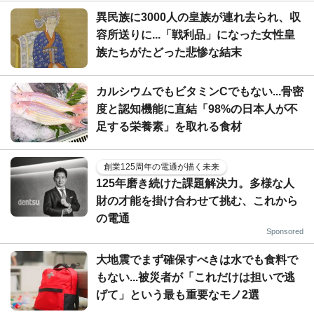
異民族に3000人の皇族が連れ去られ、収
容所送りに...「戦利品」になった女性皇
族たちがたどった悲惨な結末
カルシウムでもビタミンCでもない...骨密
度と認知機能に直結「98%の日本人が不
足する栄養素」を取れる食材
創業125周年の電通が描く未来
125年磨き続けた課題解決力。多様な人
財の才能を掛け合わせて挑む、これから
の電通
Sponsored
大地震でまず確保すべきは水でも食料で
もない...被災者が「これだけは担いで逃
げて」という最も重要なモノ2選