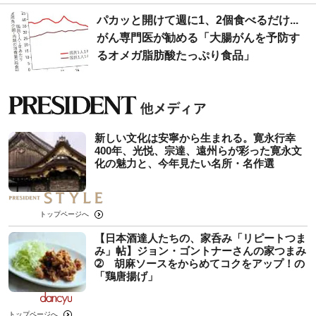
パカッと開けて週に1、2個食べるだけ...
がん専門医が勧める「大腸がんを予防す
るオメガ脂肪酸たっぷり食品」
新しい文化は安寧から生まれる。寛永行幸
400年、光悦、宗達、遠州らが彩った寛永文
化の魅力と、今年見たい名所・名作選
トップページへ
【日本酒達人たちの、家呑み「リピートつま
み」帖】ジョン・ゴントナーさんの家つまみ
➁ 胡麻ソースをからめてコクをアップ！の
「鶏唐揚げ」
トップページへ