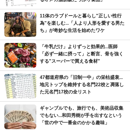
11体のラブドールと暮らし"正しい性行
為"を楽しむ...「人より人形を愛する男た
ち」が奇妙な生活を始めたワケ
「牛乳だけ」よりずっと効果的...医師
「必ず一緒に摂って」と断言、骨を強く
する"スーパーで買える食材"
47都道府県の「旧制一中」の栄枯盛衰...
地元トップを維持する名門22校と凋落し
た元名門17校の全リスト
ギャンブルでも、旅行でも、美術品収集
でもない...和田秀樹が手を出すなという
「世の中で一番金のかかる趣味」