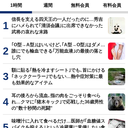
1時間
週間
無料会員
有料会員
信長を支える四天王の一人だったのに…秀吉
にハメられて｢清須会議｣に出席できなかった
武将の哀れな末路
｢O型→A型｣はいいけど､｢A型→O型｣はダメ…
誰にでも輸血できる｢万能血液｣の最後の落と
し穴
額に貼る｢熱を冷ますシート｣でも､首にかける
｢ネッククーラー｣でもない…熱中症対策に最
も効果的なアイテム
耳の後ろから流血､指の肉をごっそり食べら
れ…クマに｢猪木キック｣で応戦した36歳男性
の"数十秒間の死闘"
味噌汁に入れて食べるだけ…医師が｢血糖値ス
パイクを抑える｣という冷蔵庫に常備したい食