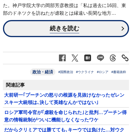
た。神戸学院大学の岡部芳彦教授は「私は過去に16回、東
部のドネツクを訪ねたが虐殺とは縁遠い長閑な地方…
続きを読む
政治・経済
#国際政治
#ウクライナ
#ロシア
#書籍抜粋
関連記事
大前研一｢プーチンの怒りの根源を見抜けなかったゼレン
スキー大統領は､決して英雄なんかではない｣
ロシア軍司令官が｢虐殺を命じられた｣と批判…プーチン得
意の情報統制がついに機能しなくなったワケ
だからクリミアでは勝てても､キーウでは負けた…対ウク