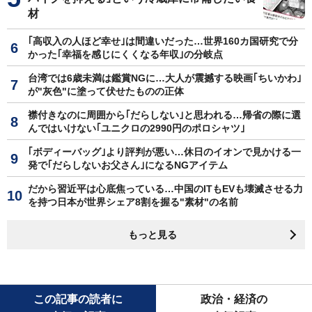
材
｢高収入の人ほど幸せ｣は間違いだった…世界160カ国研究で分
かった｢幸福を感じにくくなる年収｣の分岐点
台湾では6歳未満は鑑賞NGに…大人が震撼する映画｢ちいかわ｣
が"灰色"に塗って伏せたものの正体
襟付きなのに周囲から｢だらしない｣と思われる…帰省の際に選
んではいけない｢ユニクロの2990円のポロシャツ｣
｢ボディーバッグ｣より評判が悪い…休日のイオンで見かける一
発で｢だらしないお父さん｣になるNGアイテム
だから習近平は心底焦っている…中国のITもEVも壊滅させる力
を持つ日本が世界シェア8割を握る"素材"の名前
もっと見る
この記事の読者に
政治・経済の