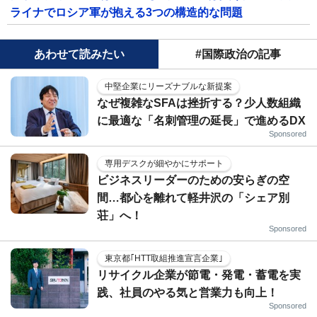
ライナでロシア軍が抱える3つの構造的な問題
あわせて読みたい
#国際政治の記事
中堅企業にリーズナブルな新提案
なぜ複雑なSFAは挫折する？少人数組織
に最適な「名刺管理の延長」で進めるDX
Sponsored
専用デスクが細やかにサポート
ビジネスリーダーのための安らぎの空
間…都心を離れて軽井沢の「シェア別
荘」へ！
Sponsored
東京都｢HTT取組推進宣言企業｣
リサイクル企業が節電・発電・蓄電を実
践、社員のやる気と営業力も向上！
Sponsored