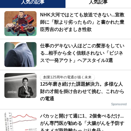
人気の記事
人気記事
NHK大河ではとても放送できない...宣教
師に「獣より劣ったもの」と書かれた豊
臣秀吉のおぞましき性欲
仕事のデキない人ほどこの髪形をしてい
る...相手から全く信頼されない「ビジネ
スで一発アウト」ヘアスタイル3選
創業125周年の電通が描く未来
125年磨き続けた課題解決力。多様な人
財の才能を掛け合わせて挑む、これから
の電通
Sponsored
パカッと開けて週に1、2個食べるだけ...
がん専門医が勧める「大腸がんを予防す
るオメガ脂肪酸たっぷり食品」