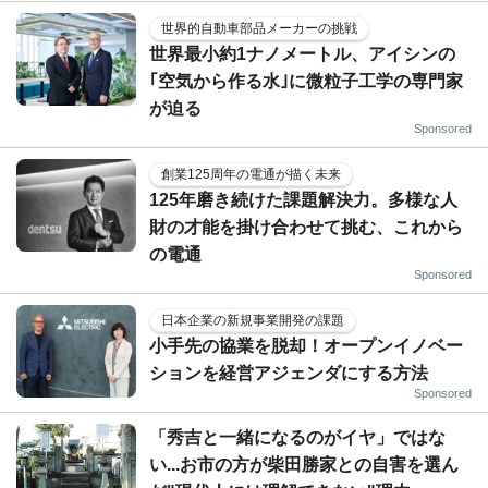
世界的自動車部品メーカーの挑戦
世界最小約1ナノメートル、アイシンの
｢空気から作る水｣に微粒子工学の専門家
が迫る
Sponsored
創業125周年の電通が描く未来
125年磨き続けた課題解決力。多様な人
財の才能を掛け合わせて挑む、これから
の電通
Sponsored
日本企業の新規事業開発の課題
小手先の協業を脱却！オープンイノベー
ションを経営アジェンダにする方法
Sponsored
「秀吉と一緒になるのがイヤ」ではな
い...お市の方が柴田勝家との自害を選ん