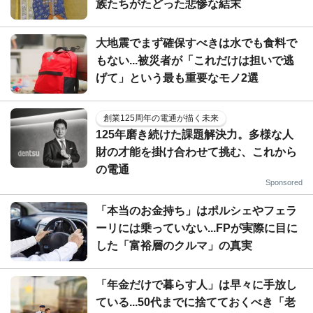
族たちがたどった悲惨な結末
大地震でまず確保すべきは水でも食料で
もない...被災者が「これだけは担いで逃
げて」という最も重要なモノ2選
創業125周年の電通が描く未来
125年磨き続けた課題解決力。多様な人
財の才能を掛け合わせて挑む、これから
の電通
Sponsored
「本当のお金持ち」はポルシェやフェラ
ーリには乗っていない...FPが実際に目に
した「富裕層のクルマ」の真実
「年金だけで暮らす人」は早々に手放し
ている...50代までに捨てておくべき「老