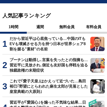
人気記事ランキング
1時間
週間
無料会員
有料会員
だから習近平は心底焦っている…中国のITも
EVも壊滅させる力を持つ日本が世界シェア8
割を握る"素材"の名前
プーチンは動揺し､言葉を失ったとの指摘も…
習近平に見放され､側近も友好国も停戦を迫る
独裁政権の末期症状
これで｢愛子天皇｣はかえって近づいた…島田
裕巳｢野望にとらわれた麻生太郎が見落とした
皇室典範の大原則｣
習近平が｢愛国心｣を煽った不気味な結果…日