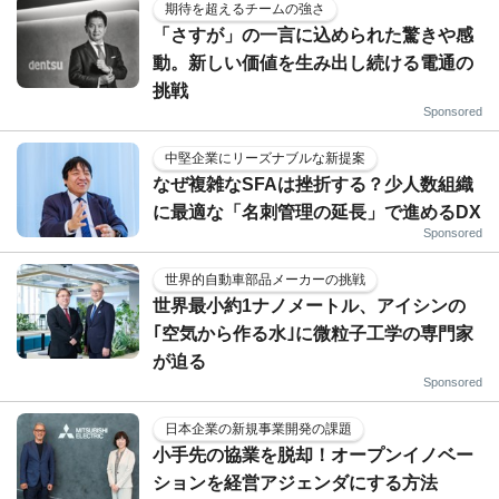
期待を超えるチームの強さ
「さすが」の一言に込められた驚きや感
動。新しい価値を生み出し続ける電通の
挑戦
Sponsored
中堅企業にリーズナブルな新提案
なぜ複雑なSFAは挫折する？少人数組織
に最適な「名刺管理の延長」で進めるDX
Sponsored
世界的自動車部品メーカーの挑戦
世界最小約1ナノメートル、アイシンの
｢空気から作る水｣に微粒子工学の専門家
が迫る
Sponsored
日本企業の新規事業開発の課題
小手先の協業を脱却！オープンイノベー
ションを経営アジェンダにする方法