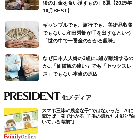
後のお金を食い潰すもの」8選【2025年
10月BEST】
ギャンブルでも、旅行でも、美術品収集
でもない...和田秀樹が手を出すなという
「世の中で一番金のかかる趣味」
なぜ日本人夫婦の3組に1組が離婚するの
か...「価値観の違い」でも「セックスレ
ス」でもない本当の原因
スマホ三昧="残念な子"ではなかった…AIに
聞けば一発でわかる｢子供の隠れた才能と"向
いている職業"｣