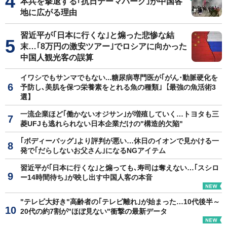
本兵を撃退する｢抗日テーマパーク｣が中国各
地に広がる理由
習近平が｢日本に行くな｣と煽った悲惨な結
末…｢8万円の激安ツアー｣でロシアに向かった
中国人観光客の誤算
イワシでもサンマでもない...糖尿病専門医が｢がん･動脈硬化を
予防し､美肌を保つ栄養素をとれる魚の種類｣【最強の魚活術3
選】
一流企業ほど｢働かないオジサン｣が増殖していく…トヨタも三
菱UFJも逃れられない日本企業だけの"構造的欠陥"
｢ボディーバッグ｣より評判が悪い…休日のイオンで見かける一
発で｢だらしないお父さん｣になるNGアイテム
習近平が｢日本に行くな｣と煽っても､寿司は奪えない…｢スシロ
ー14時間待ち｣が映し出す中国人客の本音
"テレビ大好き"高齢者の｢テレビ離れ｣が始まった…10代後半～
20代の約7割が"ほぼ見ない"衝撃の最新データ