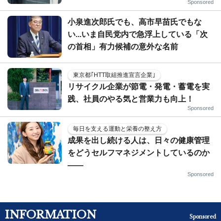
Sponsored
小泉進次郎氏でも、高市早苗氏でもな
い...いま自民党内で急浮上している「次
の首相」有力候補の意外な名前
東京都｢HTT取組推進宣言企業｣
リサイクル企業が節電・発電・蓄電を実
践、社員のやる気と営業力も向上！
Sponsored
毎日を支える運動と栄養の整え方
成果を出し続ける人は、日々の健康管理
をどうセルフマネジメントしているのか
——
Sponsored
INFORMATION
Sponsored