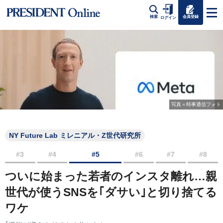
会員登録
検索
ログイン
写真＝時事通信フォト
NY Future Lab ミレニアル・Z世代研究所
#3
#4
#5
#6
#7
#8
ついに始まった若者のインスタ離れ…親
世代が使うSNSを｢ダサい｣と切り捨てる
ワケ