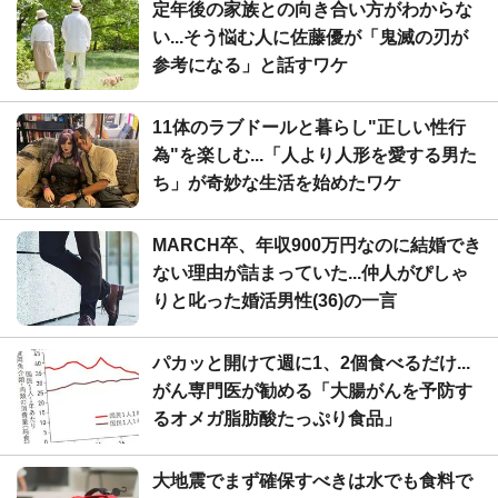
定年後の家族との向き合い方がわからな
い...そう悩む人に佐藤優が「鬼滅の刃が
参考になる」と話すワケ
11体のラブドールと暮らし"正しい性行
為"を楽しむ...「人より人形を愛する男た
ち」が奇妙な生活を始めたワケ
MARCH卒、年収900万円なのに結婚でき
ない理由が詰まっていた...仲人がぴしゃ
りと叱った婚活男性(36)の一言
パカッと開けて週に1、2個食べるだけ...
がん専門医が勧める「大腸がんを予防す
るオメガ脂肪酸たっぷり食品」
大地震でまず確保すべきは水でも食料で