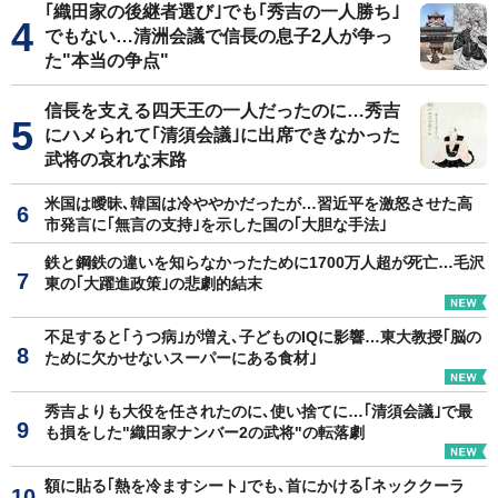
｢織田家の後継者選び｣でも｢秀吉の一人勝ち｣
でもない…清洲会議で信長の息子2人が争っ
た"本当の争点"
信長を支える四天王の一人だったのに…秀吉
にハメられて｢清須会議｣に出席できなかった
武将の哀れな末路
米国は曖昧､韓国は冷ややかだったが…習近平を激怒させた高
市発言に｢無言の支持｣を示した国の｢大胆な手法｣
鉄と鋼鉄の違いを知らなかったために1700万人超が死亡…毛沢
東の｢大躍進政策｣の悲劇的結末
不足すると｢うつ病｣が増え､子どものIQに影響…東大教授｢脳の
ために欠かせないスーパーにある食材｣
秀吉よりも大役を任されたのに､使い捨てに…｢清須会議｣で最
も損をした"織田家ナンバー2の武将"の転落劇
額に貼る｢熱を冷ますシート｣でも､首にかける｢ネッククーラ