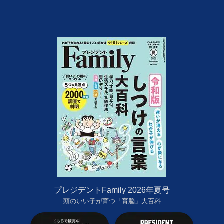
プレジデントFamily 2026年夏号
頭のいい子が育つ「育脳」大百科