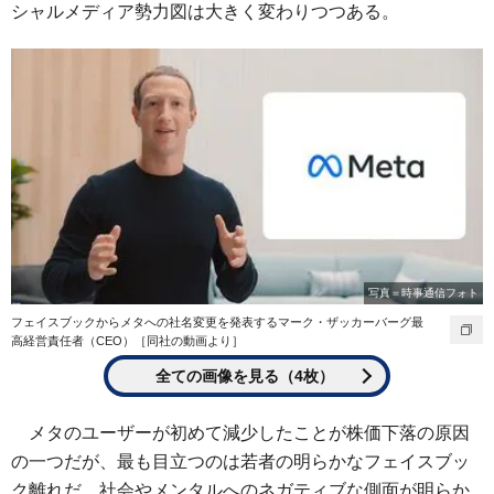
シャルメディア勢力図は大きく変わりつつある。
写真＝時事通信フォト
フェイスブックからメタへの社名変更を発表するマーク・ザッカーバーグ最
高経営責任者（CEO）［同社の動画より］
全ての画像を見る（4枚）
メタのユーザーが初めて減少したことが株価下落の原因
の一つだが、最も目立つのは若者の明らかなフェイスブッ
ク離れだ。社会やメンタルへのネガティブな側面が明らか