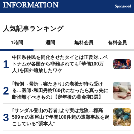
INFORMATION
Sponsored
人気記事ランキング
1時間
週間
無料会員
有料会員
中国系住民を同化させたタイとは正反対…ベ
トナムが各国から非難されても｢華僑100万
人｣を国外追放したワケ
｢転倒→骨折→寝たきり｣の老後が待ち受け
る…医師･和田秀樹｢60代になったら真っ先に
断捨離すべきもの｣【定年後の黄金期3選】
｢サンダル登山の若者｣より実は危険…標高
599ｍの高尾山で年間100件超の遭難事故を起
こしている"張本人"