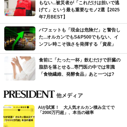
もない...被災者が「これだけは担いで逃
げて」という最も重要なモノ2選【2025
年7月BEST】
バフェットも「現金は危険だ」と警告し
た...オルカンでもS&P500でもない、イ
ンフレ時こそ強さを発揮する「資産」
食前に「たった一杯」飲むだけで肝臓の
脂肪を落とせる...専門医の中では常識
「食物繊維、発酵食品」あと一つは?
AIが試算！ 大人気オルカン積み立てで
「2000万円超」、本当の確率