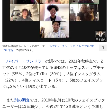
筆者提供
筆者が出演するJFNラジオのコーナー「
NYフューチャーラボ ミレニアルZ世
代研究所
」の収録の様子。
パイパー・サンドラー
の調べでは、2021年秋時点で、Z
世代のうち10代が使っているSNSのトップはスナップチャ
ットで35％、2位はTikTok（30％）、3位インスタグラム
（22％）、4位ディスコード（5％）、5位のフェイスブッ
クは2％という結果が出ている。
また
別の調査
では、2019年以降に10代のフェイスブック
ユーザーは13％減少し、今後2年で45％減るという予測も