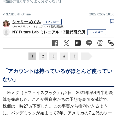
｢機能が増えすぎてよく分からない｣
PRESIDENT Online
2022/02/09 18:00
シェリー めぐみ
+フォロー
ジャーナリスト、ミレニアル・Z世代評論家
NY Future Lab ミレニアル・Z世代研究所
+フォロー
1
2
3
4
5
「アカウントは持っているがほとんど使ってい
ない」
米メタ（旧フェイスブック）は2日、2021年第4四半期決
算を発表した。これが投資家たちの予想を裏切る減益で、
株価は一時27％下落した。この事実から推測できるよう
に、パンデミックが始まって2年、アメリカのZ世代のソー