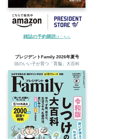
雑誌の予約購読
はこちら
プレジデントFamily 2026年夏号
頭のいい子が育つ「育脳」大百科