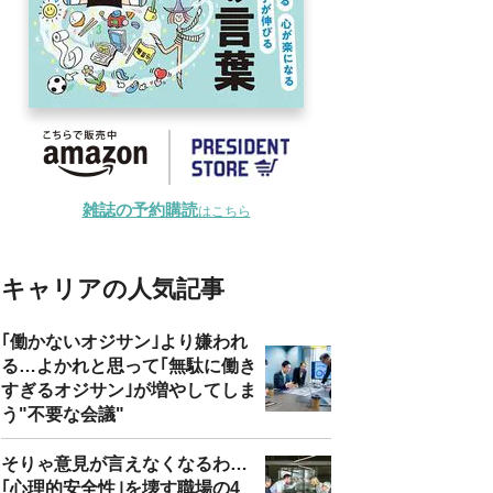
雑誌の予約購読
はこちら
キャリアの人気記事
｢働かないオジサン｣より嫌われ
る…よかれと思って｢無駄に働き
すぎるオジサン｣が増やしてしま
う"不要な会議"
そりゃ意見が言えなくなるわ…
｢心理的安全性｣を壊す職場の4