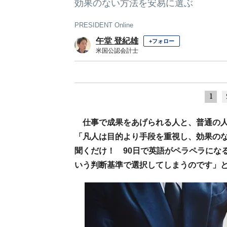
効果のない方法を安易に選ぶ
PRESIDENT Online
午堂 登紀雄
+フォロー
米国公認会計士
1
仕事で成果をあげられる人と、普通の
「凡人は目的より手段を重視し、効果の
聞くだけ！ 90日で英語がペラペラにな
いう判断基準で選択してしまうのです」