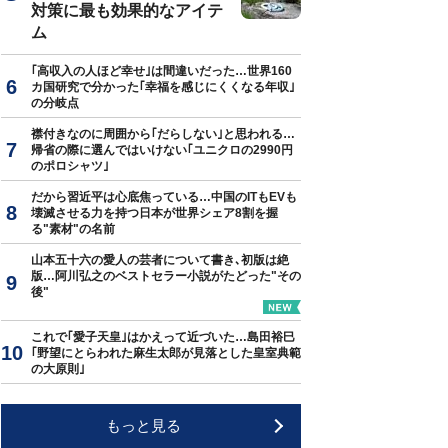
対策に最も効果的なアイテ
ム
｢高収入の人ほど幸せ｣は間違いだった…世界160
カ国研究で分かった｢幸福を感じにくくなる年収｣
の分岐点
襟付きなのに周囲から｢だらしない｣と思われる…
帰省の際に選んではいけない｢ユニクロの2990円
のポロシャツ｣
だから習近平は心底焦っている…中国のITもEVも
壊滅させる力を持つ日本が世界シェア8割を握
る"素材"の名前
山本五十六の愛人の芸者について書き､初版は絶
版…阿川弘之のベストセラー小説がたどった"その
後"
これで｢愛子天皇｣はかえって近づいた…島田裕巳
｢野望にとらわれた麻生太郎が見落とした皇室典範
の大原則｣
もっと見る