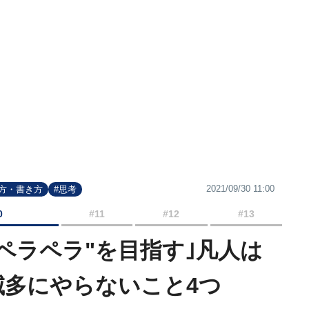
2021/09/30 11:00
方・書き方
#思考
0
#11
#12
#13
ペラペラ"を目指す｣凡人は
滅多にやらないこと4つ