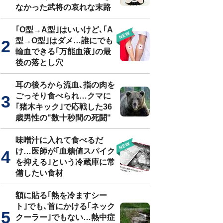
なかった武将の哀れな末路
｢O型→A型｣はいいけど､｢A
型→O型｣はダメ…誰にでも
輸血できる｢万能血液｣の最
後の落とし穴
耳の後ろから流血､指の肉を
ごっそり食べられ…クマに
｢猪木キック｣で応戦した36
歳男性の"数十秒間の死闘"
味噌汁に入れて食べるだ
け…医師が｢血糖値スパイク
を抑える｣という冷蔵庫に常
備したい食材
額に貼る｢熱を冷ますシー
ト｣でも､首にかける｢ネック
クーラー｣でもない…熱中症