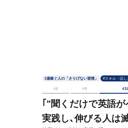
1億稼ぐ人の「さりげない習慣」
#スキル・話し
#8
#9
#1
｢"聞くだけで英語が
実践し､伸びる人は