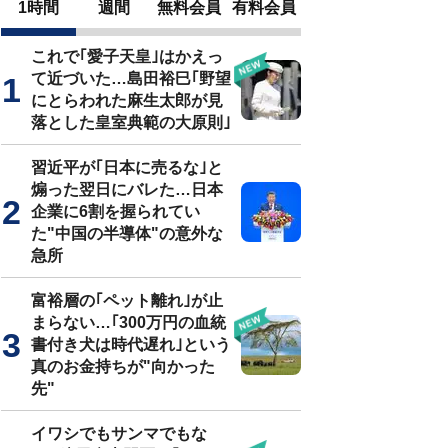
1時間
週間
無料会員
有料会員
これで｢愛子天皇｣はかえっ
て近づいた…島田裕巳｢野望
にとらわれた麻生太郎が見
落とした皇室典範の大原則｣
習近平が｢日本に売るな｣と
煽った翌日にバレた…日本
企業に6割を握られてい
た"中国の半導体"の意外な
急所
富裕層の｢ペット離れ｣が止
まらない…｢300万円の血統
書付き犬は時代遅れ｣という
真のお金持ちが"向かった
先"
イワシでもサンマでもな