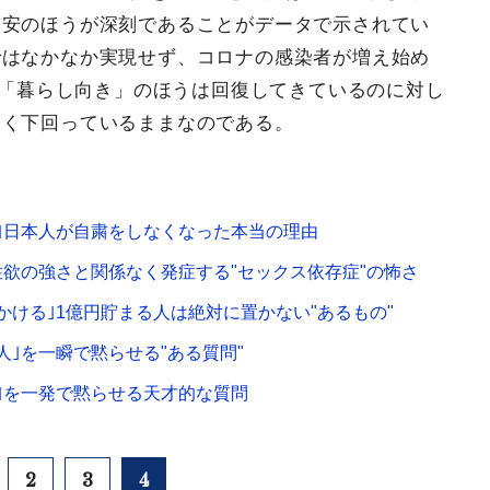
不安のほうが深刻であることがデータで示されてい
ではなかなか実現せず、コロナの感染者が増え始め
ルに「暮らし向き」のほうは回復してきているのに対し
きく下回っているままなのである。
｣日本人が自粛をしなくなった本当の理由
性欲の強さと関係なく発症する"セックス依存症"の怖さ
ける｣1億円貯まる人は絶対に置かない"あるもの"
｣を一瞬で黙らせる"ある質問"
｣を一発で黙らせる天才的な質問
2
3
4