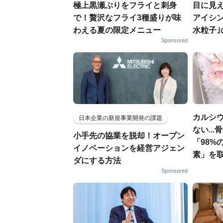
極上黒瀬ぶりをフライと刺身
目に見
で！贅沢なフライ3種盛りが味
アイシ
わえる夏の限定メニュー
水粒子
Sponsored
カルシ
日本企業の新規事業開発の課題
ない..
小手先の協業を脱却！オープン
「98%
イノベーションを経営アジェン
素」を
ダにする方法
Sponsored