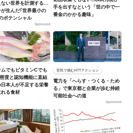
えない世界を計測する…
手を出すなという「世の中で一
ンが生んだ｢世界最小の
番金のかかる趣味」
｣のポテンシャル
Sponsored
ウムでもビタミンCでも
官民で挑むHTTアクション
.骨密度と認知機能に直結
電力を「へらす・つくる・ため
の日本人が不足する栄養
る」で東京都と企業が歩む持続
取れる食材
可能社会への道
Sponsored