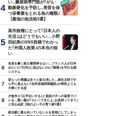
い...糖尿病専門医が｢がん･
動脈硬化を予防し､美背を保
つ栄養素をとれる魚の種類｣
【最強の魚活術3選】
高市政権にとって｢日本人の
生活｣はどうでもいい…小野
田紀美のSNS投稿でわかっ
た｢外国人政策｣の本当の狙
い
名前を書く紙も整理券もない…フランス人が日本
みたいに｢行列｣に並ばないのに｢順番｣を守れる謎
システム
逆らった県議は次々と姿を消した…麻生太郎です
ら手に負えない｢自民党福岡県議団｣が県民よりも
大事にする掟
夕食作り｢お手伝いする｣と直訴の子への返答でバ
レる…賢い親が｢カレーできたよ｡お皿持ってきて｣
と言わぬ訳【頭のよい子が育つ家3選】
政治家に最も向いていない人を首相にしてしまっ