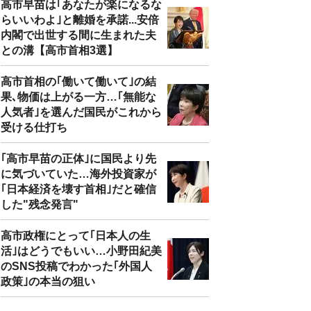
高市早苗は｢あなたが楽になるな
らいいわよ｣と離婚を承諾...安倍
内閣で出世する間に生まれた夫
との溝【高市首相3選】
高市首相の｢働いて働いて｣の結
果､物価は上がる一方…｢無能な
人気者｣を選んだ国民がこれから
受ける仕打ち
｢高市早苗の正体｣に国民より先
に気づいていた…海外投資家が
｢日本経済を壊す首相｣だと確信
した"残念発言"
高市政権にとって｢日本人の生
活｣はどうでもいい…小野田紀美
のSNS投稿でわかった｢外国人
政策｣の本当の狙い