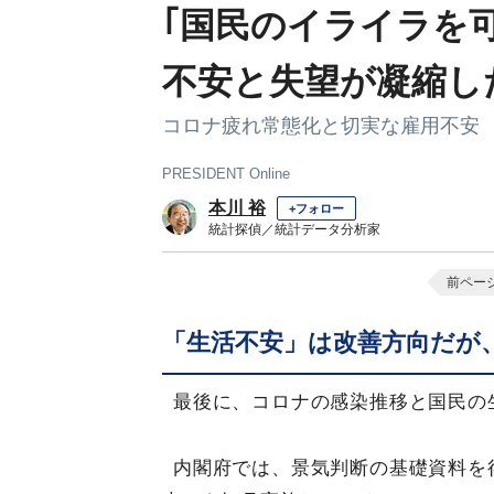
｢国民のイライラを
不安と失望が凝縮し
コロナ疲れ常態化と切実な雇用不安
PRESIDENT Online
本川 裕
+フォロー
統計探偵／統計データ分析家
前ペー
「生活不安」は改善方向だが
最後に、コロナの感染推移と国民の
内閣府では、景気判断の基礎資料を