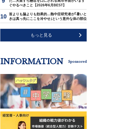
た…天皇すら懸念を口にされる高市早苗がいます
ぐやるべきこと【2026年6月BEST】
首よりも脇よりも効果的…熱中症研究者が｢暑いと
きは真っ先にここを冷やせ｣という意外な体の部位
もっと見る
INFORMATION
Sponsored