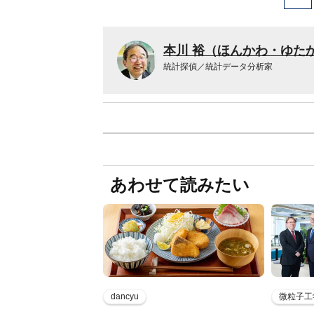
本川 裕（ほんかわ・ゆた
統計探偵／統計データ分析家
あわせて読みたい
dancyu
微粒子工