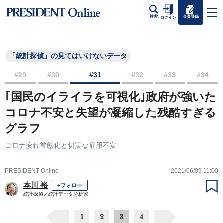
会員登録
検索
ログイン
「統計探偵」の見てはいけないデータ
#29
#30
#31
#32
#33
#34
｢国民のイライラを可視化｣政府が強いた
コロナ不安と失望が凝縮した残酷すぎる
グラフ
コロナ疲れ常態化と切実な雇用不安
PRESIDENT Online
2021/06/09 11:00
本川 裕
+フォロー
統計探偵／統計データ分析家
1
2
3
4