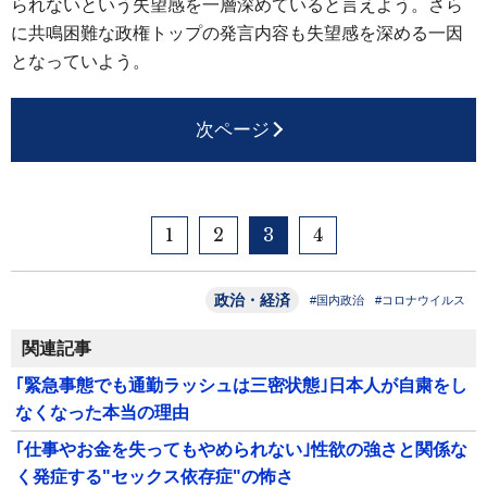
られないという失望感を一層深めていると言えよう。さら
に共鳴困難な政権トップの発言内容も失望感を深める一因
となっていよう。
次ページ
1
2
3
4
政治・経済
#国内政治
#コロナウイルス
関連記事
｢緊急事態でも通勤ラッシュは三密状態｣日本人が自粛をし
なくなった本当の理由
｢仕事やお金を失ってもやめられない｣性欲の強さと関係な
く発症する"セックス依存症"の怖さ