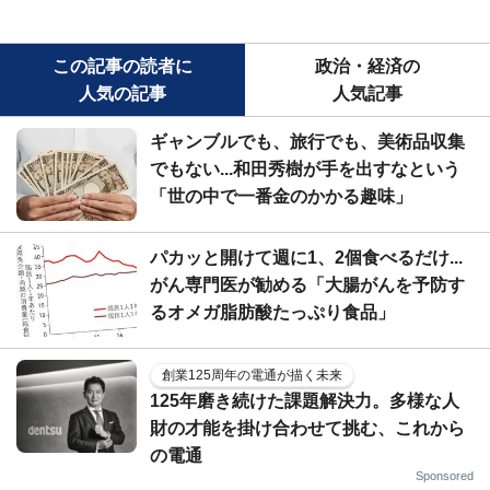
この記事の読者に
政治・経済の
人気の記事
人気記事
ギャンブルでも、旅行でも、美術品収集
でもない...和田秀樹が手を出すなという
「世の中で一番金のかかる趣味」
パカッと開けて週に1、2個食べるだけ...
がん専門医が勧める「大腸がんを予防す
るオメガ脂肪酸たっぷり食品」
創業125周年の電通が描く未来
125年磨き続けた課題解決力。多様な人
財の才能を掛け合わせて挑む、これから
の電通
Sponsored