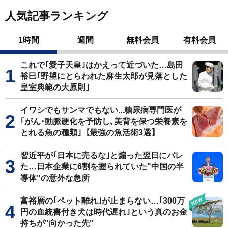
人気記事ランキング
1時間
週間
無料会員
有料会員
これで｢愛子天皇｣はかえって近づいた…島田
裕巳｢野望にとらわれた麻生太郎が見落とした
皇室典範の大原則｣
イワシでもサンマでもない...糖尿病専門医が
｢がん･動脈硬化を予防し､美背を保つ栄養素を
とれる魚の種類｣【最強の魚活術3選】
習近平が｢日本に売るな｣と煽った翌日にバレ
た…日本企業に6割を握られていた"中国の半
導体"の意外な急所
富裕層の｢ペット離れ｣が止まらない…｢300万
円の血統書付き犬は時代遅れ｣という真のお金
持ちが"向かった先"