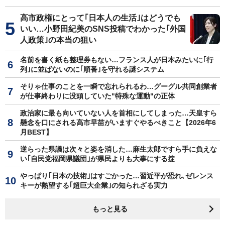
高市政権にとって｢日本人の生活｣はどうでも
いい…小野田紀美のSNS投稿でわかった｢外国
人政策｣の本当の狙い
名前を書く紙も整理券もない…フランス人が日本みたいに｢行
列｣に並ばないのに｢順番｣を守れる謎システム
そりゃ仕事のことを一瞬で忘れられるわ…グーグル共同創業者
が仕事終わりに没頭していた"特殊な運動"の正体
政治家に最も向いていない人を首相にしてしまった…天皇すら
懸念を口にされる高市早苗がいますぐやるべきこと【2026年6
月BEST】
逆らった県議は次々と姿を消した…麻生太郎ですら手に負えな
い｢自民党福岡県議団｣が県民よりも大事にする掟
やっぱり｢日本の技術｣はすごかった…習近平が恐れ､ゼレンス
キーが熱望する｢超巨大企業｣の知られざる実力
もっと見る