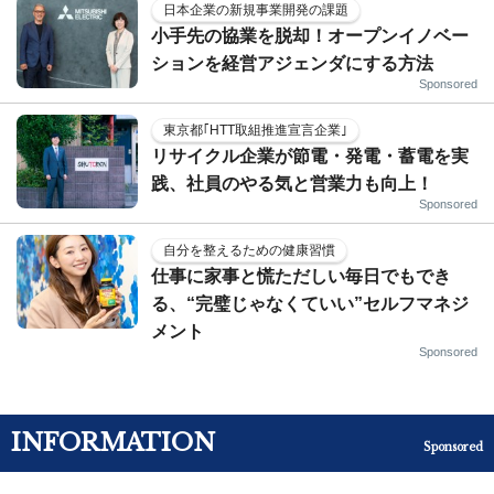
日本企業の新規事業開発の課題
小手先の協業を脱却！オープンイノベー
ションを経営アジェンダにする方法
Sponsored
東京都｢HTT取組推進宣言企業｣
リサイクル企業が節電・発電・蓄電を実
践、社員のやる気と営業力も向上！
Sponsored
自分を整えるための健康習慣
仕事に家事と慌ただしい毎日でもでき
る、“完璧じゃなくていい”セルフマネジ
メント
Sponsored
INFORMATION
Sponsored