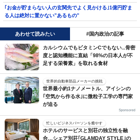
｢お金が貯まらない人の玄関先でよく見かける｣1億円貯ま
る人は絶対に置かない"あるもの"
あわせて読みたい
#国内政治の記事
カルシウムでもビタミンCでもない...骨密
度と認知機能に直結「98%の日本人が不
足する栄養素」を取れる食材
世界的自動車部品メーカーの挑戦
世界最小約1ナノメートル、アイシンの
｢空気から作る水｣に微粒子工学の専門家
が迫る
Sponsored
忙しいビジネスパーソンを癒やす
ホテルのサービスと別荘の独立性を融
合…シェア別荘｢GLAMDAY STYLE｣の