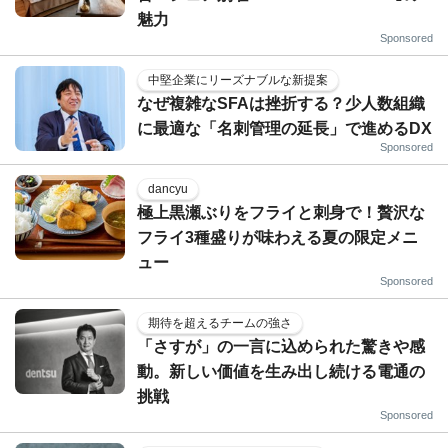
魅力
Sponsored
中堅企業にリーズナブルな新提案
なぜ複雑なSFAは挫折する？少人数組織
に最適な「名刺管理の延長」で進めるDX
Sponsored
dancyu
極上黒瀬ぶりをフライと刺身で！贅沢な
フライ3種盛りが味わえる夏の限定メニ
ュー
Sponsored
期待を超えるチームの強さ
「さすが」の一言に込められた驚きや感
動。新しい価値を生み出し続ける電通の
挑戦
Sponsored