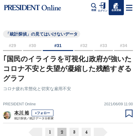
会員登録
検索
ログイン
「統計探偵」の見てはいけないデータ
#29
#30
#31
#32
#33
#34
｢国民のイライラを可視化｣政府が強いた
コロナ不安と失望が凝縮した残酷すぎる
グラフ
コロナ疲れ常態化と切実な雇用不安
PRESIDENT Online
2021/06/09 11:00
本川 裕
+フォロー
統計探偵／統計データ分析家
1
2
3
4