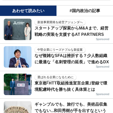
あわせて読みたい
#国内政治の記事
新規事業開発を経営アジェンダへ
スタートアップ探索からM&Aまで、経営
戦略の実装を支援するAT PARTNERS
Sponsored
中堅企業にリーズナブルな新提案
なぜ複雑なSFAは挫折する？少人数組織
に最適な「名刺管理の延長」で進めるDX
Sponsored
選ばれる企業になるために
東京都｢HTT取組推進宣言企業｣登録で環
境配慮時代を勝ち抜く具体策とは
Sponsored
ギャンブルでも、旅行でも、美術品収集
でもない...和田秀樹が手を出すなという