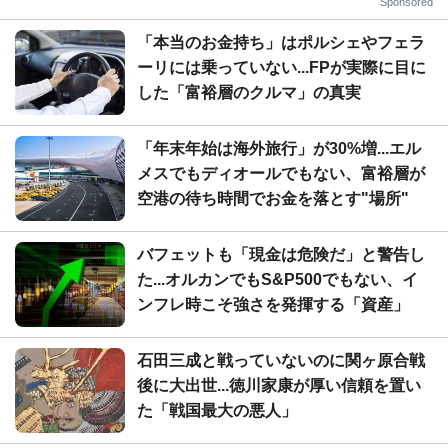
Sponsored
「本当のお金持ち」はポルシェやフェラ
ーリには乗っていない...FPが実際に目に
した「富裕層のクルマ」の真実
「年末年始は海外旅行」が30%増...エル
メスでもディオールでもない、富裕層が
空港の待ち時間でお金を落とす"場所"
バフェットも「現金は危険だ」と警告し
た...オルカンでもS&P500でもない、イ
ンフレ時こそ強さを発揮する「資産」
石田三成と戦っていないのに関ヶ原合戦
後に大出世...徳川家康が厚い信頼を置い
た「戦国最大の悪人」