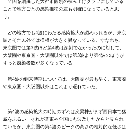
全国を網羅した大都市圏別の積み上げグラフにしている
ことで地方ごとの感染推移の差も明確になっていると思
う。
どの地方でも4波にわたる感染拡大が認められるが、東京
圏とそれ以外では様相が大きく異なっている。すなわち、
東京圏では第3波ほど第4波は深刻でなかったのに対して、
大阪圏や東京圏・大阪圏以外では第3波より第4波のほうが
ずっと感染者数が多くなっている。
第4波の到来時期については、大阪圏が最も早く、東京圏
や東京圏・大阪圏以外はこれより遅れていた。
第4波の感染拡大の時期のずれは変異株がまず西日本で猛
威をふるい、それが関東や全国にも波及したからと見られ
ているが、東京圏の第4波のピークの高さの相対的な低さは