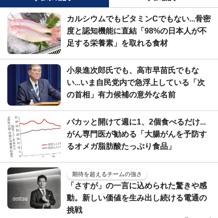
カルシウムでもビタミンCでもない...骨密
度と認知機能に直結「98%の日本人が不
足する栄養素」を取れる食材
小泉進次郎氏でも、高市早苗氏でもな
い...いま自民党内で急浮上している「次
の首相」有力候補の意外な名前
パカッと開けて週に1、2個食べるだけ...
がん専門医が勧める「大腸がんを予防す
るオメガ脂肪酸たっぷり食品」
期待を超えるチームの強さ
「さすが」の一言に込められた驚きや感
動。新しい価値を生み出し続ける電通の
挑戦