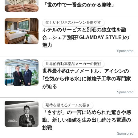
「世の中で一番金のかかる趣味」
忙しいビジネスパーソンを癒やす
ホテルのサービスと別荘の独立性を融
合…シェア別荘｢GLAMDAY STYLE｣の
魅力
Sponsored
世界的自動車部品メーカーの挑戦
世界最小約1ナノメートル、アイシンの
｢空気から作る水｣に微粒子工学の専門家
が迫る
Sponsored
期待を超えるチームの強さ
「さすが」の一言に込められた驚きや感
動。新しい価値を生み出し続ける電通の
挑戦
Sponsored