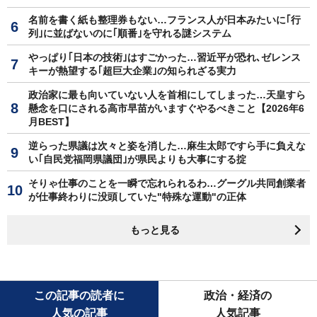
名前を書く紙も整理券もない…フランス人が日本みたいに｢行
列｣に並ばないのに｢順番｣を守れる謎システム
やっぱり｢日本の技術｣はすごかった…習近平が恐れ､ゼレンス
キーが熱望する｢超巨大企業｣の知られざる実力
政治家に最も向いていない人を首相にしてしまった…天皇すら
懸念を口にされる高市早苗がいますぐやるべきこと【2026年6
月BEST】
逆らった県議は次々と姿を消した…麻生太郎ですら手に負えな
い｢自民党福岡県議団｣が県民よりも大事にする掟
そりゃ仕事のことを一瞬で忘れられるわ…グーグル共同創業者
が仕事終わりに没頭していた"特殊な運動"の正体
もっと見る
この記事の読者に
政治・経済の
人気の記事
人気記事