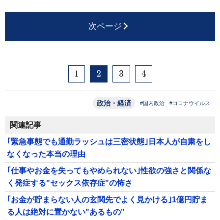
次ページ
1
2
3
4
政治・経済
#国内政治
#コロナウイルス
関連記事
｢緊急事態でも通勤ラッシュは三密状態｣日本人が自粛をし
なくなった本当の理由
｢仕事やお金を失ってもやめられない｣性欲の強さと関係な
く発症する"セックス依存症"の怖さ
｢お金が貯まらない人の玄関先でよく見かける｣1億円貯ま
る人は絶対に置かない"あるもの"