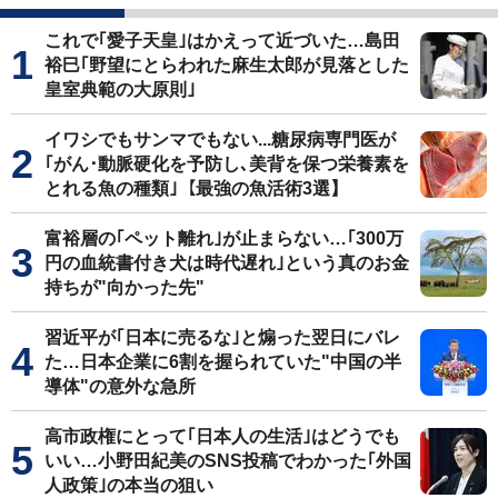
これで｢愛子天皇｣はかえって近づいた…島田
裕巳｢野望にとらわれた麻生太郎が見落とした
皇室典範の大原則｣
イワシでもサンマでもない...糖尿病専門医が
｢がん･動脈硬化を予防し､美背を保つ栄養素を
とれる魚の種類｣【最強の魚活術3選】
富裕層の｢ペット離れ｣が止まらない…｢300万
円の血統書付き犬は時代遅れ｣という真のお金
持ちが"向かった先"
習近平が｢日本に売るな｣と煽った翌日にバレ
た…日本企業に6割を握られていた"中国の半
導体"の意外な急所
高市政権にとって｢日本人の生活｣はどうでも
いい…小野田紀美のSNS投稿でわかった｢外国
人政策｣の本当の狙い