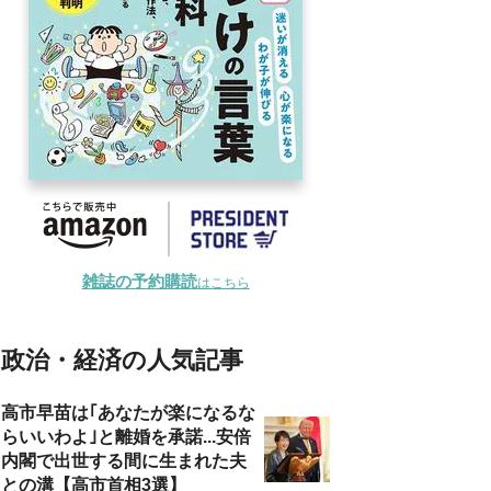
雑誌の予約購読
はこちら
政治・経済の人気記事
高市早苗は｢あなたが楽になるな
らいいわよ｣と離婚を承諾...安倍
内閣で出世する間に生まれた夫
との溝【高市首相3選】