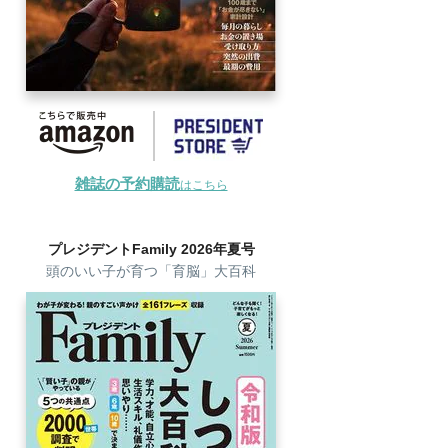
雑誌の予約購読
はこちら
プレジデントFamily 2026年夏号
頭のいい子が育つ「育脳」大百科