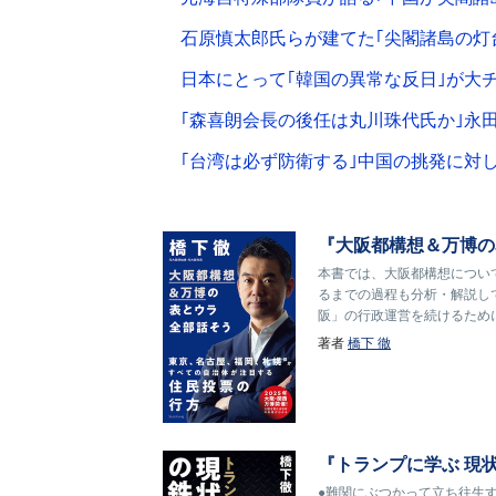
石原慎太郎氏らが建てた｢尖閣諸島の灯
日本にとって｢韓国の異常な反日｣が大
｢森喜朗会長の後任は丸川珠代氏か｣永
｢台湾は必ず防衛する｣中国の挑発に対
『大阪都構想＆万博の
本書では、大阪都構想につい
るまでの過程も分析・解説し
阪」の行政運営を続けるため
著者
橋下 徹
『トランプに学ぶ 現
●難関にぶつかって立ち往生