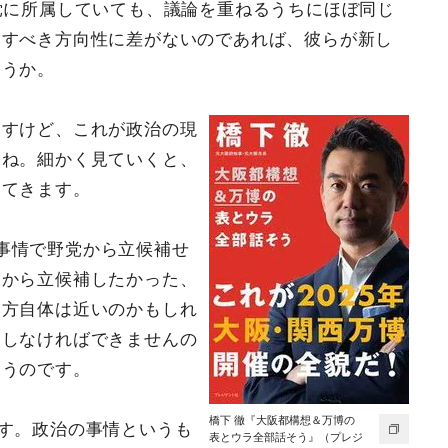
党に所属していても、議論を重ねるうちにほぼ同じ
指すべき方向性に差がないのであれば、彼らが新し
ょうか。
ますけど、これが政治の現
よね。細かく見ていくと、
出てきます。
事情で野党から立候補せ
党から立候補したかった、
え方自体は近いのかもしれ
選しなければできませんの
まうのです。
橋下 徹『大阪都構想＆万博の
す。政治の事情というも
表とウラ全部話そう』（プレジ