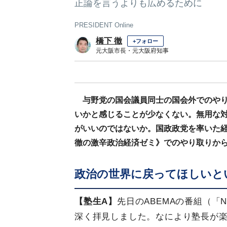
正論を言うよりも広めるために
PRESIDENT Online
橋下 徹
+フォロー
元大阪市長・元大阪府知事
与野党の国会議員同士の国会外でのや
いかと感じることが少なくない。無用な
がいいのではないか。国政政党を率いた
徹の激辛政治経済ゼミ》でのやり取りか
政治の世界に戻ってほしいと
【塾生A】
先日のABEMAの番組（「
深く拝見しました。なにより塾長が楽