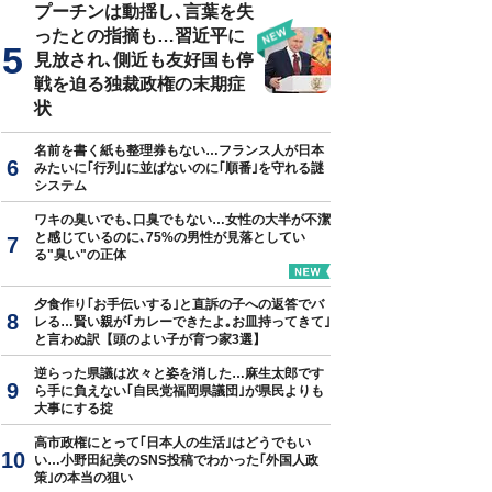
プーチンは動揺し､言葉を失
ったとの指摘も…習近平に
見放され､側近も友好国も停
戦を迫る独裁政権の末期症
状
名前を書く紙も整理券もない…フランス人が日本
みたいに｢行列｣に並ばないのに｢順番｣を守れる謎
システム
ワキの臭いでも､口臭でもない…女性の大半が不潔
と感じているのに､75%の男性が見落としてい
る"臭い"の正体
夕食作り｢お手伝いする｣と直訴の子への返答でバ
レる…賢い親が｢カレーできたよ｡お皿持ってきて｣
と言わぬ訳【頭のよい子が育つ家3選】
逆らった県議は次々と姿を消した…麻生太郎です
ら手に負えない｢自民党福岡県議団｣が県民よりも
大事にする掟
高市政権にとって｢日本人の生活｣はどうでもい
い…小野田紀美のSNS投稿でわかった｢外国人政
策｣の本当の狙い