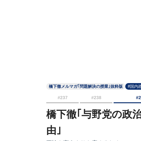
橋下徹メルマガ｢問題解決の授業｣抜粋版
#国内
#237
#238
#
橋下徹｢与野党の政
由｣