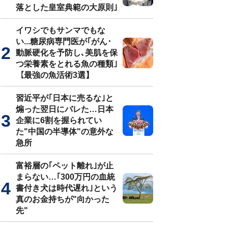
落とした皇室典範の大原則｣
イワシでもサンマでもな
い...糖尿病専門医が｢がん･
動脈硬化を予防し､美肌を保
つ栄養素をとれる魚の種類｣
【最強の魚活術3選】
習近平が｢日本に売るな｣と
煽った翌日にバレた…日本
企業に6割を握られてい
た"中国の半導体"の意外な
急所
富裕層の｢ペット離れ｣が止
まらない…｢300万円の血統
書付き犬は時代遅れ｣という
真のお金持ちが"向かった
先"