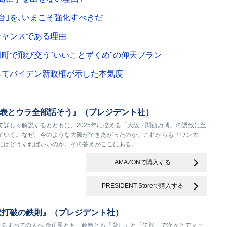
台｣を､いまこそ強化すべきだ
チャンスである理由
田町で飛び交う"いいことずくめ"の仰天プラン
してバイデン新政権が示した本気度
表とウラ全部話そう』（プレジデント社）
て詳しく解説するとともに、2025年に控える「大阪・関西万博」の誘致に至
ていく。なぜ、今のような大阪ができあがったのか。これからも「ワン大
にはどうすればいいのか。その答えがここにある。
AMAZONで購入する
PRESIDENT Storeで購入する
状打破の鉄則』（プレジデント社）
するすべての人へ 金正恩とも、政敵とも「脅し」と「笑顔」で次々とディー