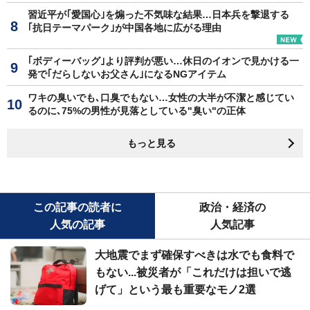
習近平が｢愛国心｣を煽った不気味な結果…日本兵を撃退する
｢抗日テーマパーク｣が中国各地に広がる理由
｢ボディーバッグ｣より評判が悪い…休日のイオンで見かける一
発で｢だらしないお父さん｣になるNGアイテム
ワキの臭いでも､口臭でもない…女性の大半が不潔と感じてい
るのに､75%の男性が見落としている"臭い"の正体
もっと見る
この記事の読者に
政治・経済の
人気の記事
人気記事
大地震でまず確保すべきは水でも食料で
もない...被災者が「これだけは担いで逃
げて」という最も重要なモノ2選