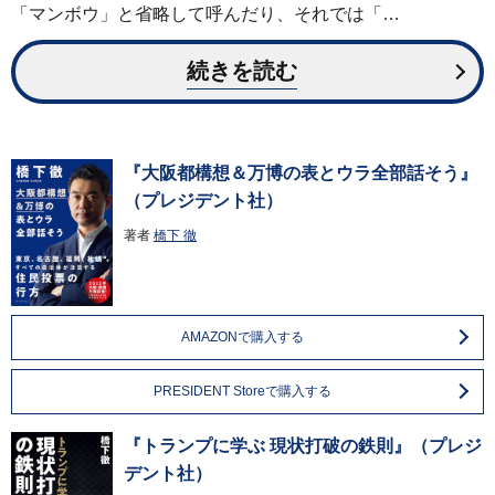
「マンボウ」と省略して呼んだり、それでは「…
続きを読む
『大阪都構想＆万博の表とウラ全部話そう』
（プレジデント社）
著者
橋下 徹
AMAZONで購入する
PRESIDENT Storeで購入する
『トランプに学ぶ 現状打破の鉄則』（プレジ
デント社）