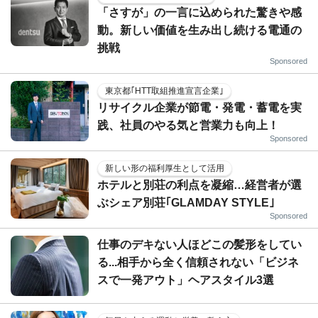
「さすが」の一言に込められた驚きや感
動。新しい価値を生み出し続ける電通の
挑戦
Sponsored
東京都｢HTT取組推進宣言企業｣
リサイクル企業が節電・発電・蓄電を実
践、社員のやる気と営業力も向上！
Sponsored
新しい形の福利厚生として活用
ホテルと別荘の利点を凝縮…経営者が選
ぶシェア別荘｢GLAMDAY STYLE｣
Sponsored
仕事のデキない人ほどこの髪形をしてい
る...相手から全く信頼されない「ビジネ
スで一発アウト」ヘアスタイル3選