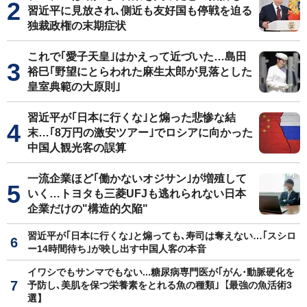
習近平に見放され､側近も友好国も停戦を迫る
独裁政権の末期症状
これで｢愛子天皇｣はかえって近づいた…島田
裕巳｢野望にとらわれた麻生太郎が見落とした
皇室典範の大原則｣
習近平が｢日本に行くな｣と煽った悲惨な結
末…｢8万円の激安ツアー｣でロシアに向かった
中国人観光客の誤算
一流企業ほど｢働かないオジサン｣が増殖して
いく…トヨタも三菱UFJも逃れられない日本
企業だけの"構造的欠陥"
習近平が｢日本に行くな｣と煽っても､寿司は奪えない…｢スシロ
ー14時間待ち｣が映し出す中国人客の本音
イワシでもサンマでもない...糖尿病専門医が｢がん･動脈硬化を
予防し､美肌を保つ栄養素をとれる魚の種類｣【最強の魚活術3
選】