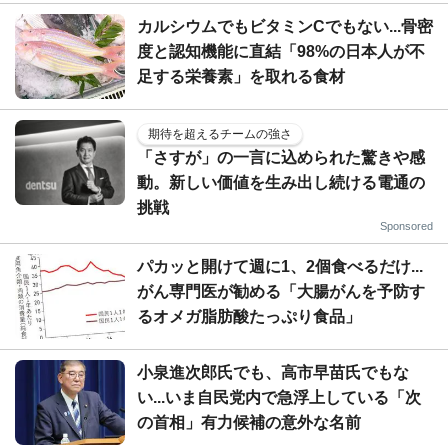
カルシウムでもビタミンCでもない...骨密
度と認知機能に直結「98%の日本人が不
足する栄養素」を取れる食材
期待を超えるチームの強さ
「さすが」の一言に込められた驚きや感
動。新しい価値を生み出し続ける電通の
挑戦
Sponsored
パカッと開けて週に1、2個食べるだけ...
がん専門医が勧める「大腸がんを予防す
るオメガ脂肪酸たっぷり食品」
小泉進次郎氏でも、高市早苗氏でもな
い...いま自民党内で急浮上している「次
の首相」有力候補の意外な名前