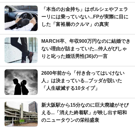
「本当のお金持ち」はポルシェやフェラ
ーリには乗っていない...FPが実際に目に
した「富裕層のクルマ」の真実
MARCH卒、年収900万円なのに結婚でき
ない理由が詰まっていた...仲人がぴしゃ
りと叱った婚活男性(36)の一言
2600年前から「付き合ってはいけない
人」は決まっている...ブッダが説いた
「人生破滅する10タイプ」
新大阪駅から15分なのに巨大廃墟がそび
える...「消えた終着駅」が映し出す昭和
のニュータウンの栄枯盛衰