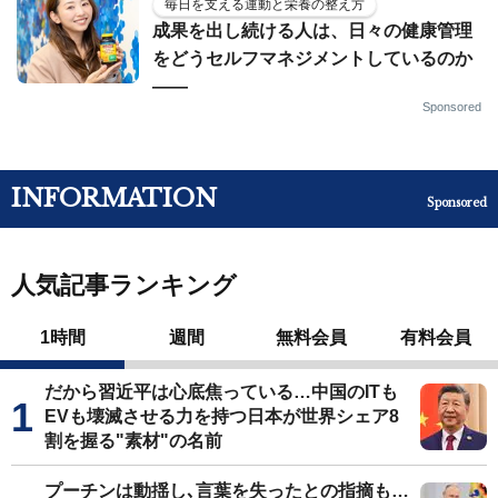
毎日を支える運動と栄養の整え方
成果を出し続ける人は、日々の健康管理
をどうセルフマネジメントしているのか
——
Sponsored
INFORMATION
Sponsored
人気記事ランキング
1時間
週間
無料会員
有料会員
だから習近平は心底焦っている…中国のITも
EVも壊滅させる力を持つ日本が世界シェア8
割を握る"素材"の名前
プーチンは動揺し､言葉を失ったとの指摘も…