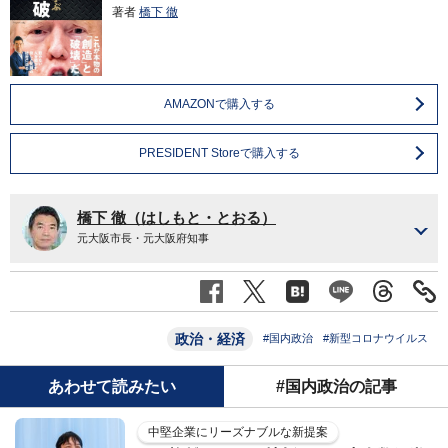
著者
橋下 徹
AMAZONで購入する
PRESIDENT Storeで購入する
橋下 徹（はしもと・とおる）
元大阪市長・元大阪府知事
政治・経済
#国内政治
#新型コロナウイルス
あわせて読みたい
#国内政治の記事
中堅企業にリーズナブルな新提案