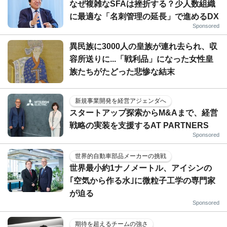
なぜ複雑なSFAは挫折する？少人数組織
に最適な「名刺管理の延長」で進めるDX
Sponsored
異民族に3000人の皇族が連れ去られ、収
容所送りに...「戦利品」になった女性皇
族たちがたどった悲惨な結末
新規事業開発を経営アジェンダへ
スタートアップ探索からM&Aまで、経営
戦略の実装を支援するAT PARTNERS
Sponsored
世界的自動車部品メーカーの挑戦
世界最小約1ナノメートル、アイシンの
｢空気から作る水｣に微粒子工学の専門家
が迫る
Sponsored
期待を超えるチームの強さ