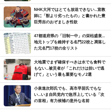
NHK大河ではとても放送できない...宣教
師に「獣より劣ったもの」と書かれた豊
臣秀吉のおぞましき性欲
47都道府県の「旧制一中」の栄枯盛衰...
地元トップを維持する名門22校と凋落し
た元名門17校の全リスト
大地震でまず確保すべきは水でも食料で
もない...被災者が「これだけは担いで逃
げて」という最も重要なモノ2選
小泉進次郎氏でも、高市早苗氏でもな
い...いま自民党内で急浮上している「次
の首相」有力候補の意外な名前