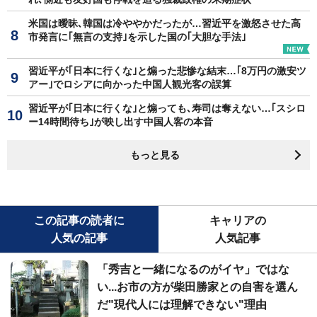
米国は曖昧､韓国は冷ややかだったが…習近平を激怒させた高
市発言に｢無言の支持｣を示した国の｢大胆な手法｣
習近平が｢日本に行くな｣と煽った悲惨な結末…｢8万円の激安ツ
アー｣でロシアに向かった中国人観光客の誤算
習近平が｢日本に行くな｣と煽っても､寿司は奪えない…｢スシロ
ー14時間待ち｣が映し出す中国人客の本音
もっと見る
この記事の読者に
キャリアの
人気の記事
人気記事
「秀吉と一緒になるのがイヤ」ではな
い...お市の方が柴田勝家との自害を選ん
だ"現代人には理解できない"理由