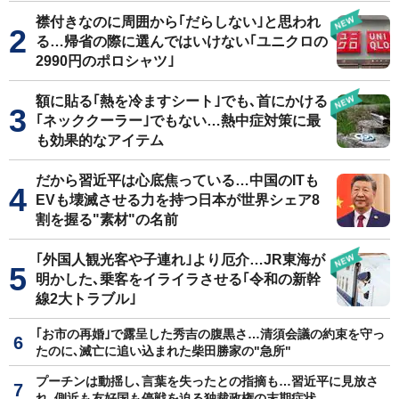
襟付きなのに周囲から｢だらしない｣と思われ
る…帰省の際に選んではいけない｢ユニクロの
2990円のポロシャツ｣
額に貼る｢熱を冷ますシート｣でも､首にかける
｢ネッククーラー｣でもない…熱中症対策に最
も効果的なアイテム
だから習近平は心底焦っている…中国のITも
EVも壊滅させる力を持つ日本が世界シェア8
割を握る"素材"の名前
｢外国人観光客や子連れ｣より厄介…JR東海が
明かした､乗客をイライラさせる｢令和の新幹
線2大トラブル｣
｢お市の再婚｣で露呈した秀吉の腹黒さ…清須会議の約束を守っ
たのに､滅亡に追い込まれた柴田勝家の"急所"
プーチンは動揺し､言葉を失ったとの指摘も…習近平に見放さ
れ､側近も友好国も停戦を迫る独裁政権の末期症状