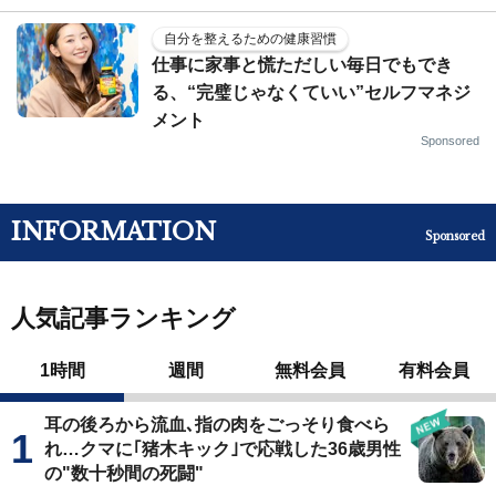
自分を整えるための健康習慣
仕事に家事と慌ただしい毎日でもでき
る、“完璧じゃなくていい”セルフマネジ
メント
Sponsored
INFORMATION
Sponsored
人気記事ランキング
1時間
週間
無料会員
有料会員
耳の後ろから流血､指の肉をごっそり食べら
れ…クマに｢猪木キック｣で応戦した36歳男性
の"数十秒間の死闘"