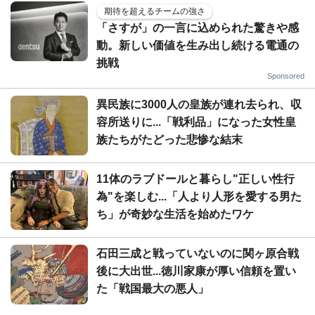
期待を超えるチームの強さ
「さすが」の一言に込められた驚きや感
動。新しい価値を生み出し続ける電通の
挑戦
Sponsored
異民族に3000人の皇族が連れ去られ、収
容所送りに...「戦利品」になった女性皇
族たちがたどった悲惨な結末
11体のラブドールと暮らし"正しい性行
為"を楽しむ...「人より人形を愛する男た
ち」が奇妙な生活を始めたワケ
石田三成と戦っていないのに関ヶ原合戦
後に大出世...徳川家康が厚い信頼を置い
た「戦国最大の悪人」