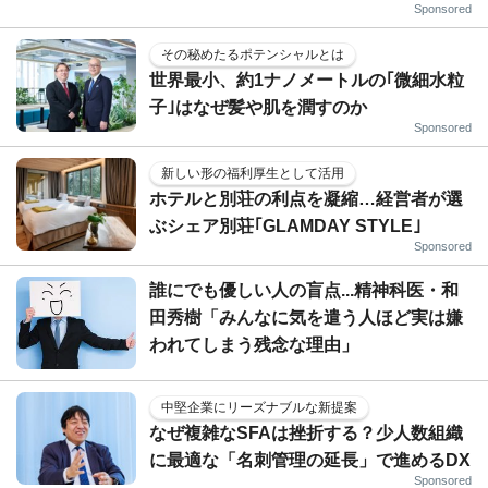
Sponsored
その秘めたるポテンシャルとは
世界最小、約1ナノメートルの｢微細水粒
子｣はなぜ髪や肌を潤すのか
Sponsored
新しい形の福利厚生として活用
ホテルと別荘の利点を凝縮…経営者が選
ぶシェア別荘｢GLAMDAY STYLE｣
Sponsored
誰にでも優しい人の盲点...精神科医・和
田秀樹「みんなに気を遣う人ほど実は嫌
われてしまう残念な理由」
中堅企業にリーズナブルな新提案
なぜ複雑なSFAは挫折する？少人数組織
に最適な「名刺管理の延長」で進めるDX
Sponsored