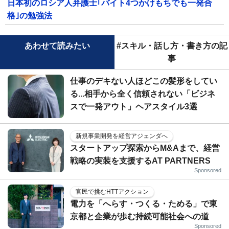
日本初のロシア人弁護士｢バイト4つかけもちでも一発合
格｣の勉強法
あわせて読みたい
#スキル・話し方・書き方の記
事
仕事のデキない人ほどこの髪形をしてい
る...相手から全く信頼されない「ビジネ
スで一発アウト」ヘアスタイル3選
新規事業開発を経営アジェンダへ
スタートアップ探索からM&Aまで、経営
戦略の実装を支援するAT PARTNERS
Sponsored
官民で挑むHTTアクション
電力を「へらす・つくる・ためる」で東
京都と企業が歩む持続可能社会への道
Sponsored