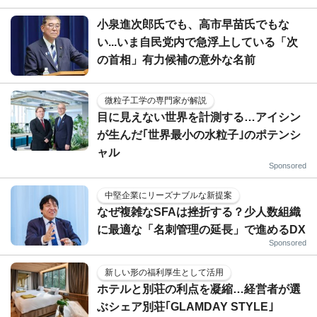
小泉進次郎氏でも、高市早苗氏でもな
い...いま自民党内で急浮上している「次
の首相」有力候補の意外な名前
微粒子工学の専門家が解説
目に見えない世界を計測する…アイシン
が生んだ｢世界最小の水粒子｣のポテンシ
ャル
Sponsored
中堅企業にリーズナブルな新提案
なぜ複雑なSFAは挫折する？少人数組織
に最適な「名刺管理の延長」で進めるDX
Sponsored
新しい形の福利厚生として活用
ホテルと別荘の利点を凝縮…経営者が選
ぶシェア別荘｢GLAMDAY STYLE｣