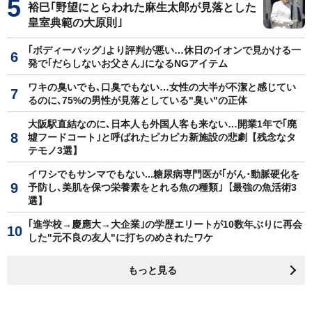
裕巳｢野望にとらわれた麻生太郎が見落とした
皇室典範の大原則｣
｢ボディーバッグ｣より評判が悪い…休日のイオンで見かける一
発で｢だらしないお父さん｣になるNGアイテム
ワキの臭いでも､口臭でもない…女性の大半が不潔と感じてい
るのに､75%の男性が見落としている"臭い"の正体
大阪駅直結なのに､日本人も外国人客も来ない…開業1年で｢廃
墟フードコート｣と呼ばれたピカピカ新施設の悲劇【残念なタ
テモノ3選】
イワシでもサンマでもない...糖尿病専門医が｢がん･動脈硬化を
予防し､美肌を保つ栄養素をとれる魚の種類｣【最強の魚活術3
選】
｢進学校→慶應大→大企業｣の学歴エリートが10数年ぶりに再会
した"元不良の友人"に打ちのめされたワケ
もっと見る