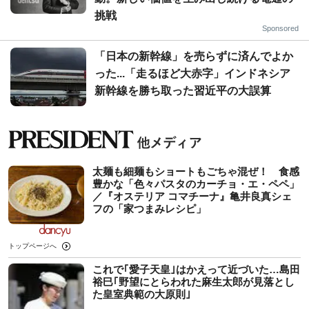
挑戦
Sponsored
「日本の新幹線」を売らずに済んでよか
った...「走るほど大赤字」インドネシア
新幹線を勝ち取った習近平の大誤算
太麺も細麺もショートもごちゃ混ぜ！ 食感
豊かな「色々パスタのカーチョ・エ・ペペ」
／『オステリア コマチーナ』亀井良真シェ
フの「家つまみレシピ」
トップページへ
これで｢愛子天皇｣はかえって近づいた…島田
裕巳｢野望にとらわれた麻生太郎が見落とし
た皇室典範の大原則｣