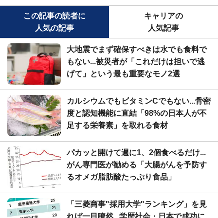
この記事の読者に
キャリアの
人気の記事
人気記事
大地震でまず確保すべきは水でも食料で
もない...被災者が「これだけは担いで逃
げて」という最も重要なモノ2選
カルシウムでもビタミンCでもない...骨密
度と認知機能に直結「98%の日本人が不
足する栄養素」を取れる食材
パカッと開けて週に1、2個食べるだけ...
がん専門医が勧める「大腸がんを予防す
るオメガ脂肪酸たっぷり食品」
「三菱商事"採用大学"ランキング」を見
れば一目瞭然...学歴社会・日本で成功に