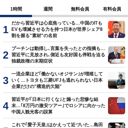
1時間
週間
無料会員
有料会員
だから習近平は心底焦っている…中国のITも
EVも壊滅させる力を持つ日本が世界シェア8
割を握る"素材"の名前
プーチンは動揺し､言葉を失ったとの指摘も…
習近平に見放され､側近も友好国も停戦を迫る
独裁政権の末期症状
一流企業ほど｢働かないオジサン｣が増殖して
いく…トヨタも三菱UFJも逃れられない日本
企業だけの"構造的欠陥"
習近平が｢日本に行くな｣と煽った悲惨な結
末…｢8万円の激安ツアー｣でロシアに向かった
中国人観光客の誤算
これで｢愛子天皇｣はかえって近づいた…島田