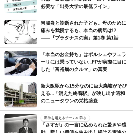
必要な「出身大学の最低ライン」
胃腸炎と診断された子ども。母のために
痛みを我慢するも、本当の病気は!?
――『プラタナスの実』第1巻 第1話
「本当のお金持ち」はポルシェやフェラ
ーリには乗っていない...FPが実際に目に
した「富裕層のクルマ」の真実
新大阪駅から15分なのに巨大廃墟がそび
える...「消えた終着駅」が映し出す昭和
のニュータウンの栄枯盛衰
期待を超えるチームの強さ
「さすが」の一言に込められた驚きや感
動。新しい価値を生み出し続ける電通の