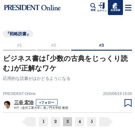
会員登録
検索
ログイン
『戦略読書』
#1
#2
#3
ビジネス書は｢少数の古典をじっくり読
む｣が正解なワケ
応用的な読書がはかどるようになる
PRESIDENT Online
2020/06/19 15:00
三谷 宏治
+フォロー
KIT（金沢工業大学）虎ノ門大学院 教授
1
2
3
4
5