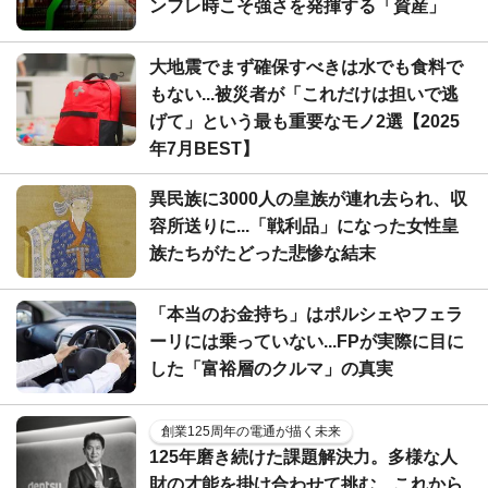
ンフレ時こそ強さを発揮する「資産」
大地震でまず確保すべきは水でも食料で
もない...被災者が「これだけは担いで逃
げて」という最も重要なモノ2選【2025
年7月BEST】
異民族に3000人の皇族が連れ去られ、収
容所送りに...「戦利品」になった女性皇
族たちがたどった悲惨な結末
「本当のお金持ち」はポルシェやフェラ
ーリには乗っていない...FPが実際に目に
した「富裕層のクルマ」の真実
創業125周年の電通が描く未来
125年磨き続けた課題解決力。多様な人
財の才能を掛け合わせて挑む、これから