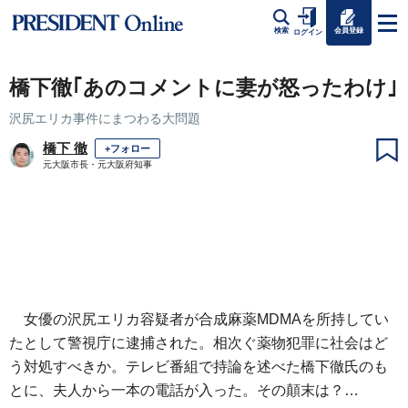
会員登録
検索
ログイン
橋下徹｢あのコメントに妻が怒ったわけ｣
沢尻エリカ事件にまつわる大問題
橋下 徹
+フォロー
元大阪市長・元大阪府知事
女優の沢尻エリカ容疑者が合成麻薬MDMAを所持してい
たとして警視庁に逮捕された。相次ぐ薬物犯罪に社会はど
う対処すべきか。テレビ番組で持論を述べた橋下徹氏のも
とに、夫人から一本の電話が入った。その顛末は？…