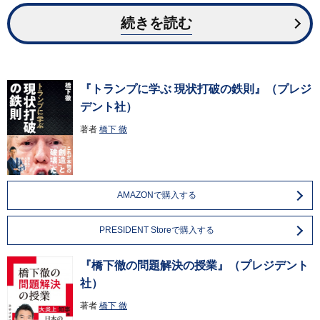
続きを読む
『トランプに学ぶ 現状打破の鉄則』（プレジ
デント社）
著者
橋下 徹
AMAZONで購入する
PRESIDENT Storeで購入する
『橋下徹の問題解決の授業』（プレジデント
社）
著者
橋下 徹