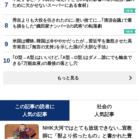
ために欠かせないスーパーにある食材｣
秀吉よりも大役を任されたのに､使い捨てに…｢清須会議｣で最
も損をした"織田家ナンバー2の武将"の転落劇
米国は曖昧､韓国は冷ややかだったが…習近平を激怒させた高
市発言に｢無言の支持｣を示した国の｢大胆な手法｣
｢O型→A型｣はいいけど､｢A型→O型｣はダメ…誰にでも輸血で
きる｢万能血液｣の最後の落とし穴
もっと見る
この記事の読者に
社会の
人気の記事
人気記事
NHK大河ではとても放送できない...宣教
師に「獣より劣ったもの」と書かれた豊