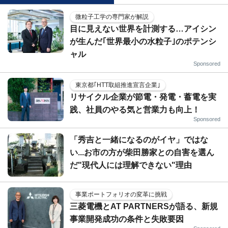
微粒子工学の専門家が解説
目に見えない世界を計測する…アイシン
が生んだ｢世界最小の水粒子｣のポテンシ
ャル
Sponsored
東京都｢HTT取組推進宣言企業｣
リサイクル企業が節電・発電・蓄電を実
践、社員のやる気と営業力も向上！
Sponsored
「秀吉と一緒になるのがイヤ」ではな
い...お市の方が柴田勝家との自害を選ん
だ"現代人には理解できない"理由
事業ポートフォリオの変革に挑戦
三菱電機とAT PARTNERSが語る、新規
事業開発成功の条件と失敗要因