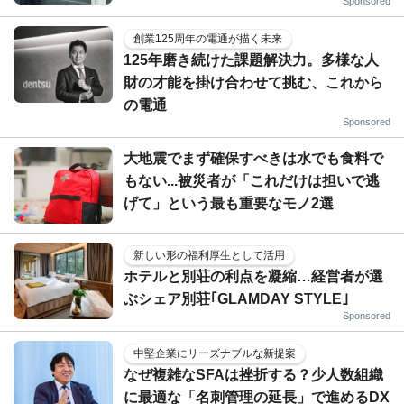
Sponsored
創業125周年の電通が描く未来
125年磨き続けた課題解決力。多様な人
財の才能を掛け合わせて挑む、これから
の電通
Sponsored
大地震でまず確保すべきは水でも食料で
もない...被災者が「これだけは担いで逃
げて」という最も重要なモノ2選
新しい形の福利厚生として活用
ホテルと別荘の利点を凝縮…経営者が選
ぶシェア別荘｢GLAMDAY STYLE｣
Sponsored
中堅企業にリーズナブルな新提案
なぜ複雑なSFAは挫折する？少人数組織
に最適な「名刺管理の延長」で進めるDX