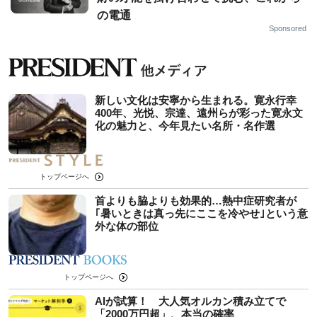
の電通
Sponsored
新しい文化は安寧から生まれる。寛永行幸
400年、光悦、宗達、遠州らが彩った寛永文
化の魅力と、今年見たい名所・名作選
トップページへ
首よりも脇よりも効果的…熱中症研究者が
｢暑いときは真っ先にここを冷やせ｣という意
外な体の部位
トップページへ
AIが試算！ 大人気オルカン積み立てで
「2000万円超」、本当の確率