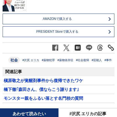
AMAZONで購入する
PRESIDENT Storeで購入する
社会
#沢尻 エリカ
#薬物犯罪
#薬物依存症
#社会復帰
#芸能人
#事件
関連記事
槇原敬之が覚醒剤事件から復帰できたワケ
橋下徹｢森田さん、僕ならこう謝ります｣
モンスター親をふるい落とす名門校の質問
あわせて読みたい
#沢尻 エリカの記事