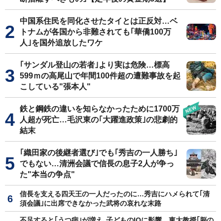
中国系住民を同化させたタイとは正反対…ベ
トナムが各国から非難されても｢華僑100万
人｣を国外追放したワケ
｢サンダル登山の若者｣より実は危険…標高
599ｍの高尾山で年間100件超の遭難事故を起
こしている"張本人"
鉄と鋼鉄の違いを知らなかったために1700万
人超が死亡…毛沢東の｢大躍進政策｣の悲劇的
結末
｢織田家の後継者選び｣でも｢秀吉の一人勝ち｣
でもない…清洲会議で信長の息子2人が争っ
た"本当の争点"
信長を支える四天王の一人だったのに…秀吉にハメられて｢清
須会議｣に出席できなかった武将の哀れな末路
不足すると｢うつ病｣が増え､子どものIQに影響…東大教授｢脳の