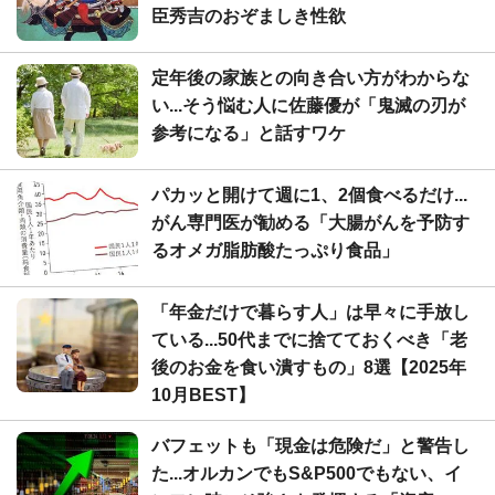
臣秀吉のおぞましき性欲
定年後の家族との向き合い方がわからな
い...そう悩む人に佐藤優が「鬼滅の刃が
参考になる」と話すワケ
パカッと開けて週に1、2個食べるだけ...
がん専門医が勧める「大腸がんを予防す
るオメガ脂肪酸たっぷり食品」
「年金だけで暮らす人」は早々に手放し
ている...50代までに捨てておくべき「老
後のお金を食い潰すもの」8選【2025年
10月BEST】
バフェットも「現金は危険だ」と警告し
た...オルカンでもS&P500でもない、イ