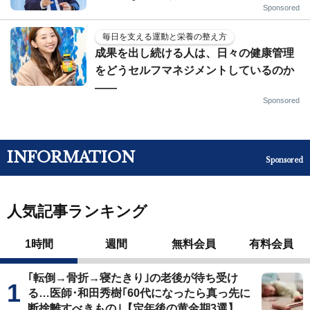
Sponsored
毎日を支える運動と栄養の整え方
成果を出し続ける人は、日々の健康管理
をどうセルフマネジメントしているのか
——
Sponsored
INFORMATION
Sponsored
人気記事ランキング
1時間
週間
無料会員
有料会員
｢転倒→骨折→寝たきり｣の老後が待ち受け
る…医師･和田秀樹｢60代になったら真っ先に
断捨離すべきもの｣【定年後の黄金期3選】