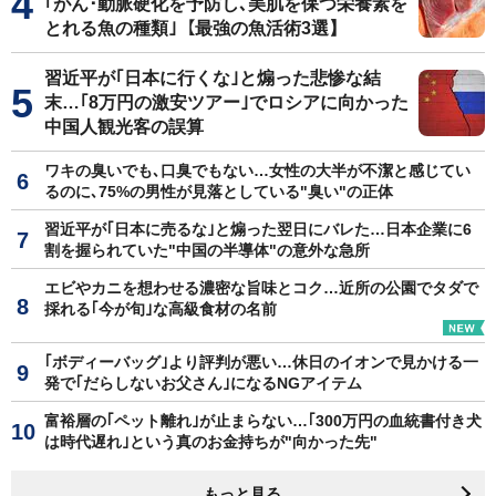
｢がん･動脈硬化を予防し､美肌を保つ栄養素を
とれる魚の種類｣【最強の魚活術3選】
習近平が｢日本に行くな｣と煽った悲惨な結
末…｢8万円の激安ツアー｣でロシアに向かった
中国人観光客の誤算
ワキの臭いでも､口臭でもない…女性の大半が不潔と感じてい
るのに､75%の男性が見落としている"臭い"の正体
習近平が｢日本に売るな｣と煽った翌日にバレた…日本企業に6
割を握られていた"中国の半導体"の意外な急所
エビやカニを想わせる濃密な旨味とコク…近所の公園でタダで
採れる｢今が旬｣な高級食材の名前
｢ボディーバッグ｣より評判が悪い…休日のイオンで見かける一
発で｢だらしないお父さん｣になるNGアイテム
富裕層の｢ペット離れ｣が止まらない…｢300万円の血統書付き犬
は時代遅れ｣という真のお金持ちが"向かった先"
もっと見る