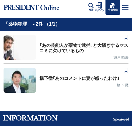
会員登録
検索
ログイン
「薬物犯罪」 - 2件 （1/1）
｢あの芸能人が薬物で逮捕｣と大騒ぎするマス
コミに欠けているもの
瀬戸 晴海
橋下徹｢あのコメントに妻が怒ったわけ｣
橋下 徹
INFORMATION
Sponsored