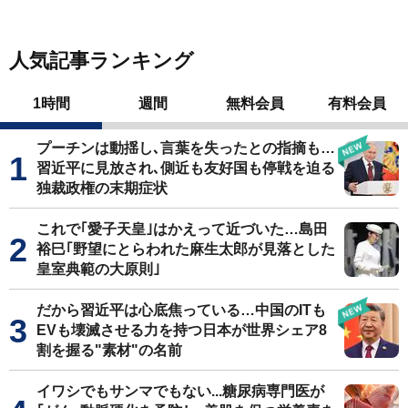
人気記事ランキング
1時間
週間
無料会員
有料会員
プーチンは動揺し､言葉を失ったとの指摘も…
習近平に見放され､側近も友好国も停戦を迫る
独裁政権の末期症状
これで｢愛子天皇｣はかえって近づいた…島田
裕巳｢野望にとらわれた麻生太郎が見落とした
皇室典範の大原則｣
だから習近平は心底焦っている…中国のITも
EVも壊滅させる力を持つ日本が世界シェア8
割を握る"素材"の名前
イワシでもサンマでもない...糖尿病専門医が