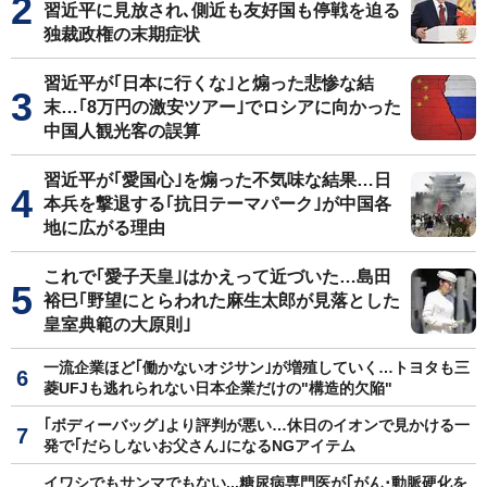
習近平に見放され､側近も友好国も停戦を迫る
独裁政権の末期症状
習近平が｢日本に行くな｣と煽った悲惨な結
末…｢8万円の激安ツアー｣でロシアに向かった
中国人観光客の誤算
習近平が｢愛国心｣を煽った不気味な結果…日
本兵を撃退する｢抗日テーマパーク｣が中国各
地に広がる理由
これで｢愛子天皇｣はかえって近づいた…島田
裕巳｢野望にとらわれた麻生太郎が見落とした
皇室典範の大原則｣
一流企業ほど｢働かないオジサン｣が増殖していく…トヨタも三
菱UFJも逃れられない日本企業だけの"構造的欠陥"
｢ボディーバッグ｣より評判が悪い…休日のイオンで見かける一
発で｢だらしないお父さん｣になるNGアイテム
イワシでもサンマでもない...糖尿病専門医が｢がん･動脈硬化を