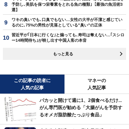
予防し､美肌を保つ栄養素をとれる魚の種類｣【最強の魚活術3
選】
ワキの臭いでも､口臭でもない…女性の大半が不潔と感じてい
るのに､75%の男性が見落としている"臭い"の正体
習近平が｢日本に行くな｣と煽っても､寿司は奪えない…｢スシロ
ー14時間待ち｣が映し出す中国人客の本音
もっと見る
この記事の読者に
マネーの
人気の記事
人気記事
パカッと開けて週に1、2個食べるだけ...
がん専門医が勧める「大腸がんを予防す
るオメガ脂肪酸たっぷり食品」