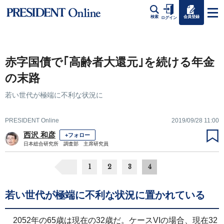
会員登録
検索
ログイン
赤字国債で｢高齢者大還元｣を続ける年金
の末路
若い世代が極端に不利な状況に
PRESIDENT Online
2019/09/28 11:00
西沢 和彦
+フォロー
日本総合研究所 調査部 主席研究員
1
2
3
4
若い世代が極端に不利な状況に置かれている
2052年の65歳は現在の32歳だ。ケースVIの場合、現在32