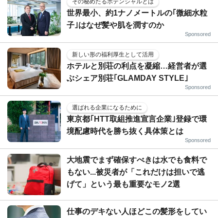
その秘めたるポテンシャルとは
世界最小、約1ナノメートルの｢微細水粒
子｣はなぜ髪や肌を潤すのか
Sponsored
新しい形の福利厚生として活用
ホテルと別荘の利点を凝縮…経営者が選
ぶシェア別荘｢GLAMDAY STYLE｣
Sponsored
選ばれる企業になるために
東京都｢HTT取組推進宣言企業｣登録で環
境配慮時代を勝ち抜く具体策とは
Sponsored
大地震でまず確保すべきは水でも食料で
もない...被災者が「これだけは担いで逃
げて」という最も重要なモノ2選
仕事のデキない人ほどこの髪形をしてい