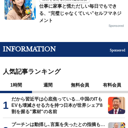
仕事に家事と慌ただしい毎日でもでき
る、“完璧じゃなくていい”セルフマネジ
メント
Sponsored
INFORMATION
Sponsored
人気記事ランキング
1時間
週間
無料会員
有料会員
だから習近平は心底焦っている…中国のITも
EVも壊滅させる力を持つ日本が世界シェア8
割を握る"素材"の名前
プーチンは動揺し､言葉を失ったとの指摘も…