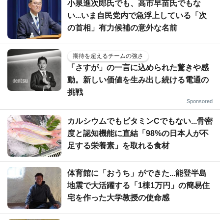
小泉進次郎氏でも、高市早苗氏でもな
い...いま自民党内で急浮上している「次
の首相」有力候補の意外な名前
期待を超えるチームの強さ
「さすが」の一言に込められた驚きや感
動。新しい価値を生み出し続ける電通の
挑戦
Sponsored
カルシウムでもビタミンCでもない...骨密
度と認知機能に直結「98%の日本人が不
足する栄養素」を取れる食材
体育館に「おうち」ができた...能登半島
地震で大活躍する「1棟1万円」の簡易住
宅を作った大学教授の使命感