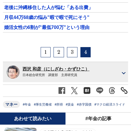
老後に沖縄移住した人が悩む「ある出費」
月収44万68歳の悩み"暇で暇で死にそう"
婚活女性の6割が"最低700万"という理由
1
2
3
4
西沢 和彦（にしざわ・かずひこ）
日本総合研究所 調査部 主席研究員
マネー
#年金
#厚生労働省
#所得
#賃金
#赤字国債
#マクロ経済スライド
あわせて読みたい
#年金の記事