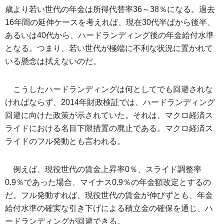
歳より若い世代の年金は所得代替率36～38％になる。過去
16年間の延伸ケースを考えれば、現在30代半ばから後半、
あるいは40代から、ハードランディング後の年金給付水準
となる。つまり、若い世代が極端に不利な状況に置かれて
いる懸念は拭えないのだ。
こうしたハードランディングは何としてでも回避されな
ければならず、2014年財政検証では、ハードランディング
回避に向けた政策が示されていた。それは、マクロ経済ス
ライドにおける名目下限措置の廃止である。マクロ経済ス
ライドのフル発動とも言われる。
例えば、現役世代の賃金上昇率0％、スライド調整率
0.9％であった場合、マイナス0.9％の年金額改定とするの
だ。フル発動すれば、現役世代の賃金が伸びずとも、年金
給付水準の確実な引き下げによる積立金の確保を通じ、ハ
ードランディングが回避できる。