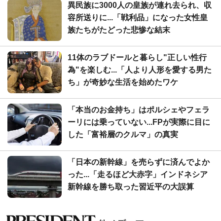
異民族に3000人の皇族が連れ去られ、収
容所送りに...「戦利品」になった女性皇
族たちがたどった悲惨な結末
11体のラブドールと暮らし"正しい性行
為"を楽しむ...「人より人形を愛する男た
ち」が奇妙な生活を始めたワケ
「本当のお金持ち」はポルシェやフェラ
ーリには乗っていない...FPが実際に目に
した「富裕層のクルマ」の真実
「日本の新幹線」を売らずに済んでよか
った...「走るほど大赤字」インドネシア
新幹線を勝ち取った習近平の大誤算