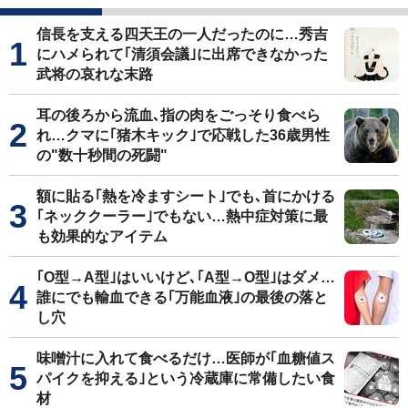
信長を支える四天王の一人だったのに…秀吉
にハメられて｢清須会議｣に出席できなかった
武将の哀れな末路
耳の後ろから流血､指の肉をごっそり食べら
れ…クマに｢猪木キック｣で応戦した36歳男性
の"数十秒間の死闘"
額に貼る｢熱を冷ますシート｣でも､首にかける
｢ネッククーラー｣でもない…熱中症対策に最
も効果的なアイテム
｢O型→A型｣はいいけど､｢A型→O型｣はダメ…
誰にでも輸血できる｢万能血液｣の最後の落と
し穴
味噌汁に入れて食べるだけ…医師が｢血糖値ス
パイクを抑える｣という冷蔵庫に常備したい食
材