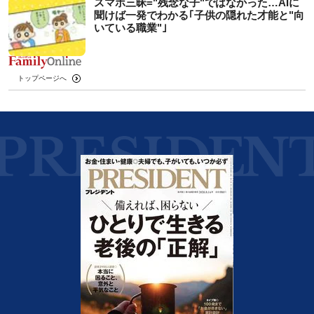
スマホ三昧="残念な子"ではなかった…AIに
聞けば一発でわかる｢子供の隠れた才能と"向
いている職業"｣
トップページへ