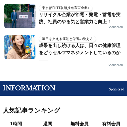
東京都｢HTT取組推進宣言企業｣
リサイクル企業が節電・発電・蓄電を実
践、社員のやる気と営業力も向上！
Sponsored
毎日を支える運動と栄養の整え方
成果を出し続ける人は、日々の健康管理
をどうセルフマネジメントしているのか
——
Sponsored
INFORMATION
Sponsored
人気記事ランキング
1時間
週間
無料会員
有料会員