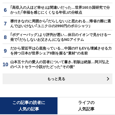
｢高収入の人ほど幸せ｣は間違いだった…世界160カ国研究で分
かった｢幸福を感じにくくなる年収｣の分岐点
襟付きなのに周囲から｢だらしない｣と思われる…帰省の際に選
んではいけない｢ユニクロの2990円のポロシャツ｣
｢ボディーバッグ｣より評判が悪い…休日のイオンで見かける一
発で｢だらしないお父さん｣になるNGアイテム
だから習近平は心底焦っている…中国のITもEVも壊滅させる力
を持つ日本が世界シェア8割を握る"素材"の名前
山本五十六の愛人の芸者について書き､初版は絶版…阿川弘之
のベストセラー小説がたどった"その後"
もっと見る
この記事の読者に
ライフの
人気の記事
人気記事