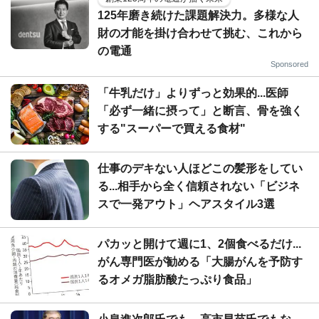
125年磨き続けた課題解決力。多様な人
財の才能を掛け合わせて挑む、これから
の電通
Sponsored
「牛乳だけ」よりずっと効果的...医師
「必ず一緒に摂って」と断言、骨を強く
する"スーパーで買える食材"
仕事のデキない人ほどこの髪形をしてい
る...相手から全く信頼されない「ビジネ
スで一発アウト」ヘアスタイル3選
パカッと開けて週に1、2個食べるだけ...
がん専門医が勧める「大腸がんを予防す
るオメガ脂肪酸たっぷり食品」