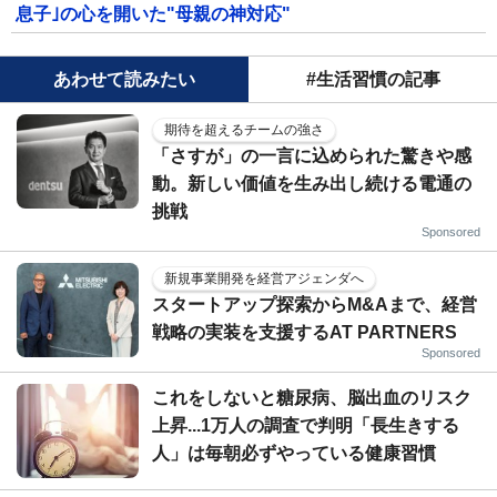
息子｣の心を開いた"母親の神対応"
あわせて読みたい
#生活習慣の記事
期待を超えるチームの強さ
「さすが」の一言に込められた驚きや感
動。新しい価値を生み出し続ける電通の
挑戦
Sponsored
新規事業開発を経営アジェンダへ
スタートアップ探索からM&Aまで、経営
戦略の実装を支援するAT PARTNERS
Sponsored
これをしないと糖尿病、脳出血のリスク
上昇...1万人の調査で判明「長生きする
人」は毎朝必ずやっている健康習慣