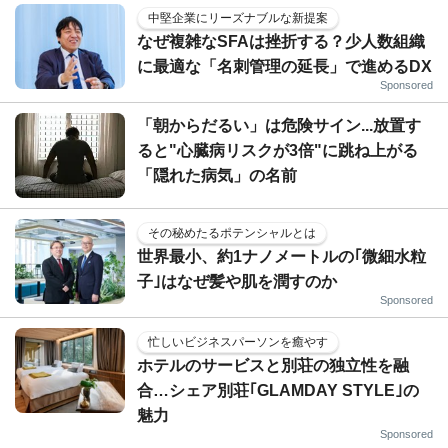
中堅企業にリーズナブルな新提案
なぜ複雑なSFAは挫折する？少人数組織
に最適な「名刺管理の延長」で進めるDX
Sponsored
「朝からだるい」は危険サイン...放置す
ると"心臓病リスクが3倍"に跳ね上がる
「隠れた病気」の名前
その秘めたるポテンシャルとは
世界最小、約1ナノメートルの｢微細水粒
子｣はなぜ髪や肌を潤すのか
Sponsored
忙しいビジネスパーソンを癒やす
ホテルのサービスと別荘の独立性を融
合…シェア別荘｢GLAMDAY STYLE｣の
魅力
Sponsored