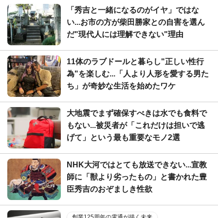
「秀吉と一緒になるのがイヤ」ではな
い...お市の方が柴田勝家との自害を選ん
だ"現代人には理解できない"理由
11体のラブドールと暮らし"正しい性行
為"を楽しむ...「人より人形を愛する男た
ち」が奇妙な生活を始めたワケ
大地震でまず確保すべきは水でも食料で
もない...被災者が「これだけは担いで逃
げて」という最も重要なモノ2選
NHK大河ではとても放送できない...宣教
師に「獣より劣ったもの」と書かれた豊
臣秀吉のおぞましき性欲
創業125周年の電通が描く未来