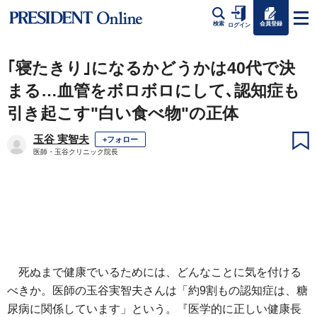
会員登録
検索
ログイン
｢寝たきり｣になるかどうかは40代で決
まる…血管をボロボロにして､認知症も
引き起こす"白い食べ物"の正体
玉谷 実智夫
+フォロー
医師・玉谷クリニック院長
死ぬまで健康でいるためには、どんなことに気を付ける
べきか。医師の玉谷実智夫さんは「約9割もの認知症は、糖
尿病に関係しています」という。『医学的に正しい健康長