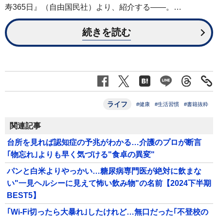
寿365日』（自由国民社）より、紹介する――。…
続きを読む
ライフ
#健康
#生活習慣
#書籍抜粋
関連記事
台所を見れば認知症の予兆がわかる…介護のプロが断言
｢物忘れ｣よりも早く気づける"食卓の異変"
パンと白米よりやっかい…糖尿病専門医が絶対に飲まな
い"一見ヘルシーに見えて怖い飲み物"の名前【2024下半期
BEST5】
｢Wi-Fi切ったら大暴れ｣したけれど…無口だった｢不登校の