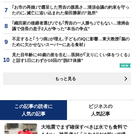
｢お市の再婚｣で露呈した秀吉の腹黒さ…清須会議の約束を守っ
たのに､滅亡に追い込まれた柴田勝家の"急所"
｢織田家の後継者選び｣でも｢秀吉の一人勝ち｣でもない…清洲会
議で信長の息子2人が争った"本当の争点"
不足すると｢うつ病｣が増え､子どものIQに影響…東大教授｢脳の
ために欠かせないスーパーにある食材｣
見た目年齢に40歳の差を生む…医師が｢太りにくい体をつくる｣
と話す1日にわずか10回の"脱ET体操"
もっと見る
この記事の読者に
ビジネスの
人気の記事
人気記事
大地震でまず確保すべきは水でも食料で