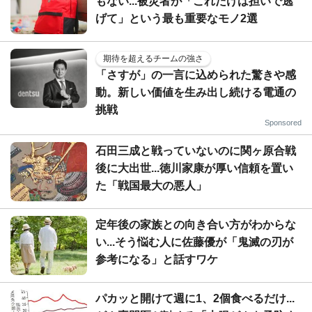
もない...被災者が「これだけは担いで逃
げて」という最も重要なモノ2選
期待を超えるチームの強さ
「さすが」の一言に込められた驚きや感
動。新しい価値を生み出し続ける電通の
挑戦
Sponsored
石田三成と戦っていないのに関ヶ原合戦
後に大出世...徳川家康が厚い信頼を置い
た「戦国最大の悪人」
定年後の家族との向き合い方がわからな
い...そう悩む人に佐藤優が「鬼滅の刃が
参考になる」と話すワケ
パカッと開けて週に1、2個食べるだけ...