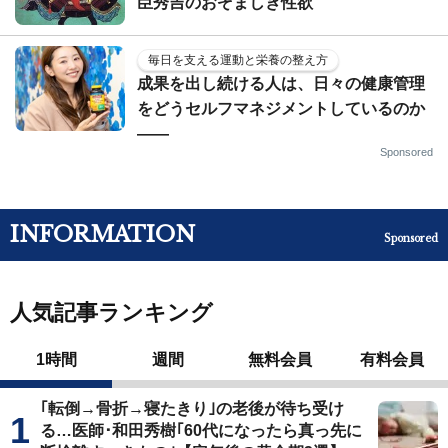
臣秀吉のおぞましき性欲
毎日を支える運動と栄養の整え方
成果を出し続ける人は、日々の健康管理
をどうセルフマネジメントしているのか
——
Sponsored
INFORMATION
Sponsored
人気記事ランキング
1時間
週間
無料会員
有料会員
｢転倒→骨折→寝たきり｣の老後が待ち受け
る…医師･和田秀樹｢60代になったら真っ先に