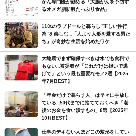
がん専門医が勧める「大腸がんを予防す
るオメガ脂肪酸たっぷり食品」
11体のラブドールと暮らし"正しい性行
為"を楽しむ...「人より人形を愛する男た
ち」が奇妙な生活を始めたワケ
大地震でまず確保すべきは水でも食料で
もない...被災者が「これだけは担いで逃
げて」という最も重要なモノ2選【2025
年7月BEST】
「年金だけで暮らす人」は早々に手放し
ている...50代までに捨てておくべき「老
後のお金を食い潰すもの」8選【2025年
10月BEST】
仕事のデキない人ほどこの髪形をしてい