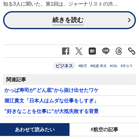
知る3人に聞いた。第1回は、ジャーナリストの渋…
続きを読む
ビジネス
#航空
#稲盛 和夫
#JAL
#京セラ
関連記事
かっぱ寿司が"どん底"から抜け出せたワケ
堀江貴文「日本人はムダな仕事をしすぎ」
"好きなことを仕事に"が大抵失敗する背景
あわせて読みたい
#航空の記事