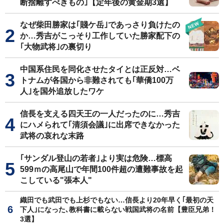
断捨離すべきもの｣【定年後の黄金期3選】
なぜ柴田勝家は｢賤ケ岳｣であっさり負けたの
か…秀吉がこっそり工作していた勝家配下の
｢大物武将｣の裏切り
中国系住民を同化させたタイとは正反対…ベ
トナムが各国から非難されても｢華僑100万
人｣を国外追放したワケ
信長を支える四天王の一人だったのに…秀吉
にハメられて｢清須会議｣に出席できなかった
武将の哀れな末路
｢サンダル登山の若者｣より実は危険…標高
599ｍの高尾山で年間100件超の遭難事故を起
こしている"張本人"
織田でも武田でも上杉でもない…信長より20年早く｢最初の天
下人｣になった､教科書に載らない戦国武将の名前【豊臣兄弟！
3選】