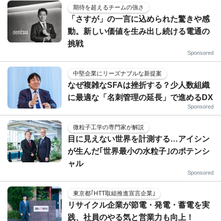
期待を超えるチームの強さ
「さすが」の一言に込められた驚きや感
動。新しい価値を生み出し続ける電通の
挑戦
Sponsored
中堅企業にリーズナブルな新提案
なぜ複雑なSFAは挫折する？少人数組織
に最適な「名刺管理の延長」で進めるDX
Sponsored
微粒子工学の専門家が解説
目に見えない世界を計測する…アイシン
が生んだ｢世界最小の水粒子｣のポテンシ
ャル
Sponsored
東京都｢HTT取組推進宣言企業｣
リサイクル企業が節電・発電・蓄電を実
践、社員のやる気と営業力も向上！