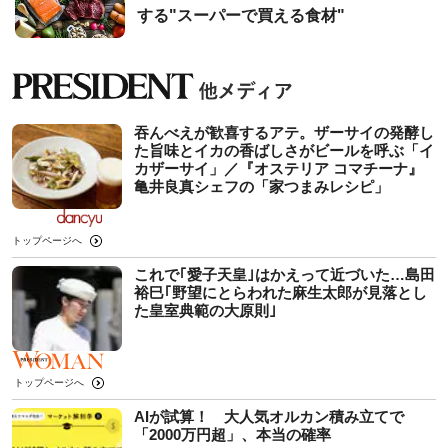
する"スーパーで買える食材"
吞んべえが歓喜するアテ。ザーサイの発酵し
た旨味とイカの香ばしさがビールを呼ぶ「イ
カザーサイ」／『オステリア コマチーナ』
⻲井良真シェフの「家つまみレシピ」
トップページへ
これで｢愛子天皇｣はかえって近づいた…島田
裕巳｢野望にとらわれた麻生太郎が見落とし
た皇室典範の大原則｣
トップページへ
AIが試算！ 大人気オルカン積み立てで
「2000万円超」、本当の確率