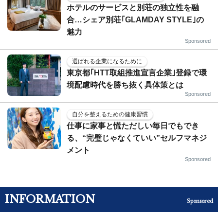
ホテルのサービスと別荘の独立性を融
合…シェア別荘｢GLAMDAY STYLE｣の
魅力
Sponsored
選ばれる企業になるために
東京都｢HTT取組推進宣言企業｣登録で環
境配慮時代を勝ち抜く具体策とは
Sponsored
自分を整えるための健康習慣
仕事に家事と慌ただしい毎日でもでき
る、“完璧じゃなくていい”セルフマネジ
メント
Sponsored
INFORMATION
Sponsored