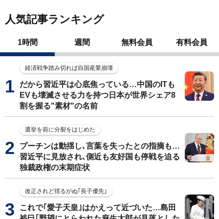
人気記事ランキング
1時間
週間
無料会員
有料会員
経済戦争踏み切れば自国産業崩壊
だから習近平は心底焦っている…中国のITも
EVも壊滅させる力を持つ日本が世界シェア8
割を握る"素材"の名前
選挙を前に分裂をはじめた
プーチンは動揺し､言葉を失ったとの指摘も…
習近平に見放され､側近も友好国も停戦を迫る
独裁政権の末期症状
改正されど揺るがぬ｢長子優先｣
これで｢愛子天皇｣はかえって近づいた…島田
裕巳｢野望にとらわれた麻生太郎が見落とした