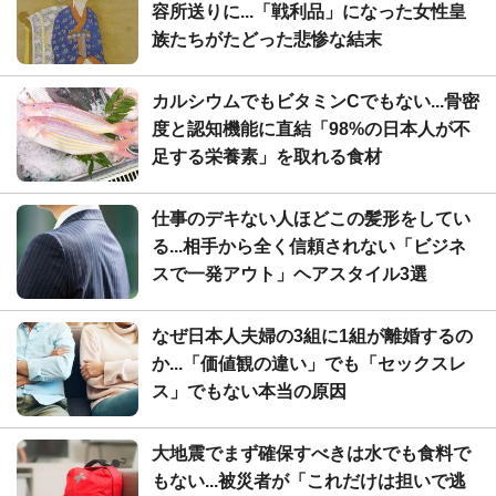
容所送りに...「戦利品」になった女性皇
族たちがたどった悲惨な結末
カルシウムでもビタミンCでもない...骨密
度と認知機能に直結「98%の日本人が不
足する栄養素」を取れる食材
仕事のデキない人ほどこの髪形をしてい
る...相手から全く信頼されない「ビジネ
スで一発アウト」ヘアスタイル3選
なぜ日本人夫婦の3組に1組が離婚するの
か...「価値観の違い」でも「セックスレ
ス」でもない本当の原因
大地震でまず確保すべきは水でも食料で
もない...被災者が「これだけは担いで逃