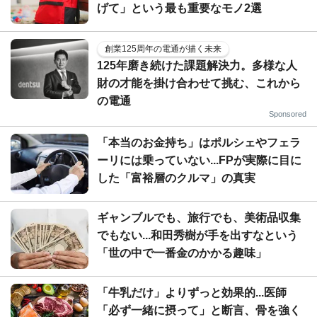
げて」という最も重要なモノ2選
創業125周年の電通が描く未来
125年磨き続けた課題解決力。多様な人
財の才能を掛け合わせて挑む、これから
の電通
Sponsored
「本当のお金持ち」はポルシェやフェラ
ーリには乗っていない...FPが実際に目に
した「富裕層のクルマ」の真実
ギャンブルでも、旅行でも、美術品収集
でもない...和田秀樹が手を出すなという
「世の中で一番金のかかる趣味」
「牛乳だけ」よりずっと効果的...医師
「必ず一緒に摂って」と断言、骨を強く