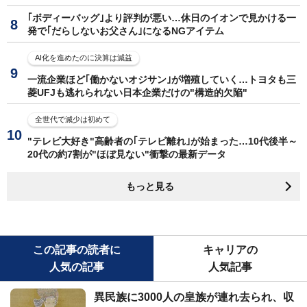
｢ボディーバッグ｣より評判が悪い…休日のイオンで見かける一
発で｢だらしないお父さん｣になるNGアイテム
AI化を進めたのに決算は減益
一流企業ほど｢働かないオジサン｣が増殖していく…トヨタも三
菱UFJも逃れられない日本企業だけの"構造的欠陥"
全世代で減少は初めて
"テレビ大好き"高齢者の｢テレビ離れ｣が始まった…10代後半～
20代の約7割が"ほぼ見ない"衝撃の最新データ
もっと見る
この記事の読者に
キャリアの
人気の記事
人気記事
異民族に3000人の皇族が連れ去られ、収