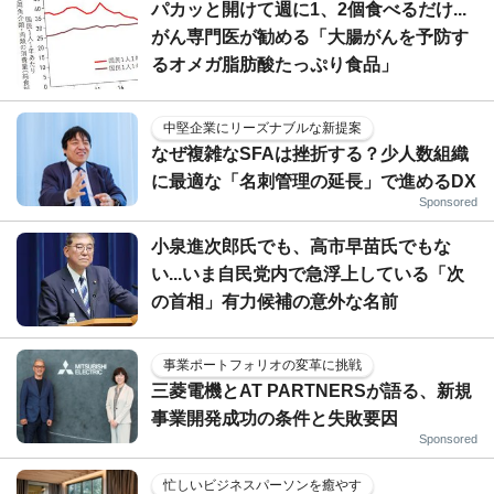
パカッと開けて週に1、2個食べるだけ...
がん専門医が勧める「大腸がんを予防す
るオメガ脂肪酸たっぷり食品」
中堅企業にリーズナブルな新提案
なぜ複雑なSFAは挫折する？少人数組織
に最適な「名刺管理の延長」で進めるDX
Sponsored
小泉進次郎氏でも、高市早苗氏でもな
い...いま自民党内で急浮上している「次
の首相」有力候補の意外な名前
事業ポートフォリオの変革に挑戦
三菱電機とAT PARTNERSが語る、新規
事業開発成功の条件と失敗要因
Sponsored
忙しいビジネスパーソンを癒やす