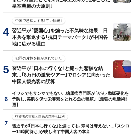
皇室典範の大原則｣
中国で急拡大する｢赤い観光｣
習近平が｢愛国心｣を煽った不気味な結果…日
本兵を撃退する｢抗日テーマパーク｣が中国各
地に広がる理由
犯罪の片棒を担がされていた
習近平が｢日本に行くな｣と煽った悲惨な結
末…｢8万円の激安ツアー｣でロシアに向かった
中国人観光客の誤算
イワシでもサンマでもない...糖尿病専門医が｢がん･動脈硬化を
予防し､美肌を保つ栄養素をとれる魚の種類｣【最強の魚活術3
選】
指導者の言葉と国民の気持ちは別
習近平が｢日本に行くな｣と煽っても､寿司は奪えない…｢スシロ
ー14時間待ち｣が映し出す中国人客の本音