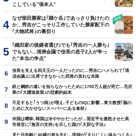
こしている"張本人"
なぜ柴田勝家は｢賤ケ岳｣であっさり負けたの
か…秀吉がこっそり工作していた勝家配下の
｢大物武将｣の裏切り
｢織田家の後継者選び｣でも｢秀吉の一人勝ち｣
でもない…清洲会議で信長の息子2人が争っ
た"本当の争点"
信長を支える四天王の一人だったのに…秀吉にハメられて｢清
須会議｣に出席できなかった武将の哀れな末路
鉄と鋼鉄の違いを知らなかったために1700万人超が死亡…毛沢
東の｢大躍進政策｣の悲劇的結末
不足すると｢うつ病｣が増え､子どものIQに影響…東大教授｢脳の
ために欠かせないスーパーにある食材｣
米国は曖昧､韓国は冷ややかだったが…習近平を激怒させた高
市発言に｢無言の支持｣を示した国の｢大胆な手法｣
見た目年齢に40歳の差を生む…医師が｢太りにくい体をつくる｣