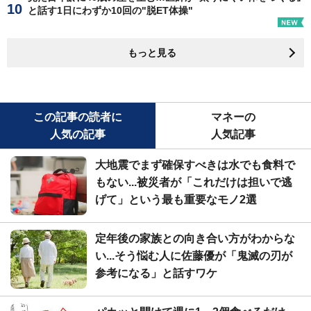
と話す1日にわずか10回の"脱ET体操"
もっと見る
この記事の読者に
マネーの
人気の記事
人気記事
大地震でまず確保すべきは水でも食料で
もない...被災者が「これだけは担いで逃
げて」という最も重要なモノ2選
定年後の家族との向き合い方がわからな
い...そう悩む人に佐藤優が「鬼滅の刃が
参考になる」と話すワケ