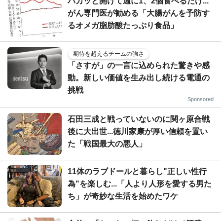
パカッと開けて週に1、2個食べるだけ...
がん専門医が勧める「大腸がんを予防す
るオメガ脂肪酸たっぷり食品」
期待を超えるチームの強さ
「さすが」の一言に込められた驚きや感
動。新しい価値を生み出し続ける電通の
挑戦
Sponsored
石田三成と戦っていないのに関ヶ原合戦
後に大出世...徳川家康が厚い信頼を置い
た「戦国最大の悪人」
11体のラブドールと暮らし"正しい性行
為"を楽しむ...「人より人形を愛する男た
ち」が奇妙な生活を始めたワケ