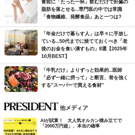
食前に「たった一杯」飲むだけで肝臓の
脂肪を落とせる...専門医の中では常識
「食物繊維、発酵食品」あと一つは?
「年金だけで暮らす人」は早々に手放し
ている...50代までに捨てておくべき「老
後のお金を食い潰すもの」8選【2025年
10月BEST】
「牛乳だけ」よりずっと効果的...医師
「必ず一緒に摂って」と断言、骨を強く
する"スーパーで買える食材"
AIが試算！ 大人気オルカン積み立てで
「2000万円超」、本当の確率