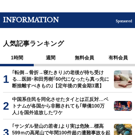
INFORMATION
Sponsored
人気記事ランキング
1時間
週間
無料会員
有料会員
｢転倒→骨折→寝たきり｣の老後が待ち受け
る…医師･和田秀樹｢60代になったら真っ先に
断捨離すべきもの｣【定年後の黄金期3選】
中国系住民を同化させたタイとは正反対…ベ
トナムが各国から非難されても｢華僑100万
人｣を国外追放したワケ
｢サンダル登山の若者｣より実は危険…標高
599ｍの高尾山で年間100件超の遭難事故を起