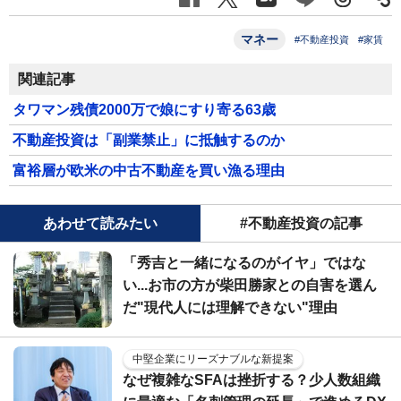
マネー
#不動産投資
#家賃
関連記事
タワマン残債2000万で娘にすり寄る63歳
不動産投資は「副業禁止」に抵触するのか
富裕層が欧米の中古不動産を買い漁る理由
あわせて読みたい
#不動産投資の記事
「秀吉と一緒になるのがイヤ」ではな
い...お市の方が柴田勝家との自害を選ん
だ"現代人には理解できない"理由
中堅企業にリーズナブルな新提案
なぜ複雑なSFAは挫折する？少人数組織