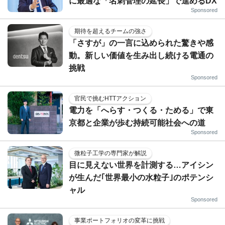
に最適な「名刺管理の延長」で進めるDX
Sponsored
期待を超えるチームの強さ
「さすが」の一言に込められた驚きや感
動。新しい価値を生み出し続ける電通の
挑戦
Sponsored
官民で挑むHTTアクション
電力を「へらす・つくる・ためる」で東
京都と企業が歩む持続可能社会への道
Sponsored
微粒子工学の専門家が解説
目に見えない世界を計測する…アイシン
が生んだ｢世界最小の水粒子｣のポテンシ
ャル
Sponsored
事業ポートフォリオの変革に挑戦