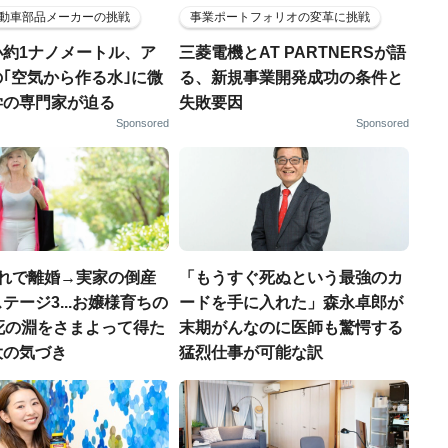
動車部品メーカーの挑戦
事業ポートフォリオの変革に挑戦
小約1ナノメートル、ア
三菱電機とAT PARTNERSが語
｢空気から作る水｣に微
る、新規事業開発成功の条件と
学の専門家が迫る
失敗要因
Sponsored
Sponsored
連れで離婚→実家の倒産
「もうすぐ死ぬという最強のカ
テージ3...お嬢様育ちの
ードを手に入れた」森永卓郎が
死の淵をさまよって得た
末期がんなのに医師も驚愕する
大の気づき
猛烈仕事が可能な訳