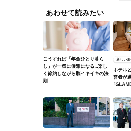
あわせて読みたい
こうすれば「年金ひとり暮ら
新しい形
し」が一気に優雅になる...楽し
ホテル
く節約しながら脳イキイキの法
営者が
則
｢GLAM