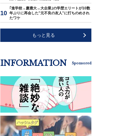
｢進学校→慶應大→大企業｣の学歴エリートが10数
年ぶりに再会した"元不良の友人"に打ちのめされ
たワケ
もっと見る
INFORMATION
Sponsored