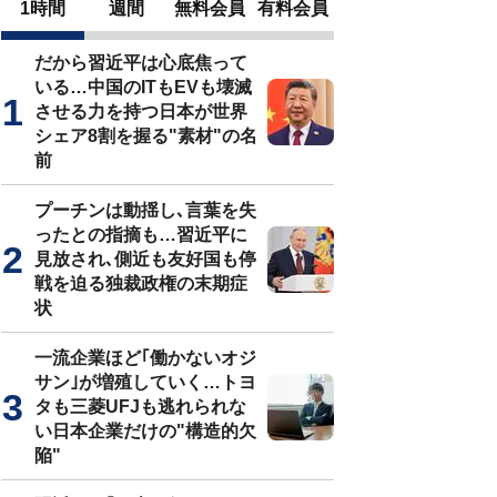
1時間
週間
無料会員
有料会員
だから習近平は心底焦って
いる…中国のITもEVも壊滅
させる力を持つ日本が世界
シェア8割を握る"素材"の名
前
プーチンは動揺し､言葉を失
ったとの指摘も…習近平に
見放され､側近も友好国も停
戦を迫る独裁政権の末期症
状
一流企業ほど｢働かないオジ
サン｣が増殖していく…トヨ
タも三菱UFJも逃れられな
い日本企業だけの"構造的欠
陥"