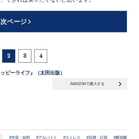
次ページ
2
3
4
ハッピーライフ』（太田出版）
AMAZONで購入する
フ
#年収・給料
#アルバイト
#ストレス
#目標・計画
#断捨離