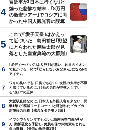
習近平が｢日本に行くな｣と
煽った悲惨な結末…｢8万円
の激安ツアー｣でロシアに向
かった中国人観光客の誤算
これで｢愛子天皇｣はかえっ
て近づいた…島田裕巳｢野望
にとらわれた麻生太郎が見
落とした皇室典範の大原則｣
｢ボディーバッグ｣より評判が悪い…休日のイオン
で見かける一発で｢だらしないお父さん｣になるNG
アイテム
ワキの臭いでも､口臭でもない…女性の大半が不潔
と感じているのに､75%の男性が見落としてい
る"臭い"の正体
大阪駅直結なのに､日本人も外国人客も来ない…開
業1年で｢廃墟フードコート｣と呼ばれたピカピカ
新施設の悲劇【残念なタテモノ3選】
イワシでもサンマでもない...糖尿病専門医が｢が
ん･動脈硬化を予防し､美肌を保つ栄養素をとれる
魚の種類｣【最強の魚活術3選】