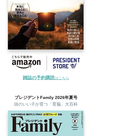
雑誌の予約購読
はこちら
プレジデントFamily 2026年夏号
頭のいい子が育つ「育脳」大百科