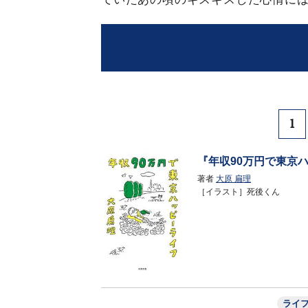
1
『年収90万円で東京
著者
大原 扁理
［イラスト］死後くん
ライ