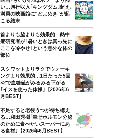
映画｢ちいかわ｣はホラーより怖
い…興行収入｢キングダム｣超え､
満員の映画館に"どよめき"が起
こる結末
首よりも脇よりも効果的…熱中
症研究者が｢暑いときは真っ先に
ここを冷やせ｣という意外な体の
部位
スクワットよりラクでウォーキ
ングより効果的…1日たった5回
×2で血糖値がみるみる下がる
｢イスを使った体操｣【2026年6
月BEST】
不足すると老後うつが待ち構え
る…和田秀樹｢幸せホルモン分泌
のために食べたいスーパーにあ
る食材｣【2026年6月BEST】