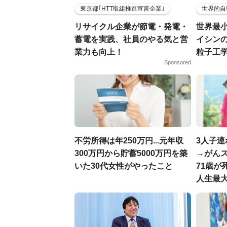
東京都｢HTT取組推進宣言企業｣
世界的自
リサイクル企業が節電・発電・
世界最
蓄電を実践、社員のやる気と営
イシンの
業力も向上！
粒子工
Sponsored
不労所得は年250万円...元年収
3人子
300万円から貯蓄5000万円を築
→がんス
いた30代女性がやったこと
71歳が
人生最