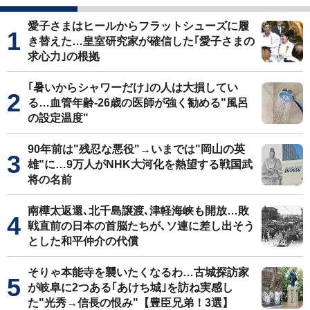
愛子さまはヒールからフラットシューズに履
き替えた…皇室研究家が確信した｢愛子さまの
求心力｣の根拠
｢暑いからシャワーだけ｣の人は大損してい
る…血管年齢-26歳の医師が強く勧める"風呂
の設定温度"
90年前は"残忍な悪役"→いまでは"岡山の英
雄"に…9万人がNHK大河化を熱望する戦国武
将の名前
南樺太返還､北千島譲渡､津軽海峡も開放…敗
戦直前の日本の首脳たちが､ソ連に差し出そう
とした和平仲介の代償
そりゃ本能寺を襲いたくなるわ…古城探訪家
が岐阜に2つある｢あけち城｣を訪ね実感し
た"光秀→信長の恨み"【豊臣兄弟！3選】