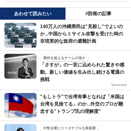
あわせて読みたい
#防衛の記事
140万人の沖縄県民は"見殺し"でよいの
か...中国からミサイル攻撃を受けた時の
非現実的な政府の避難計画
期待を超えるチームの強さ
「さすが」の一言に込められた驚きや感
動。新しい価値を生み出し続ける電通の
挑戦
Sponsored
"もしトラ"で台湾有事となれば「米国は
台湾を見捨てる」のか...外交のプロが懸
念する"トランプ氏の理解度"
中堅企業にリーズナブルな新提案