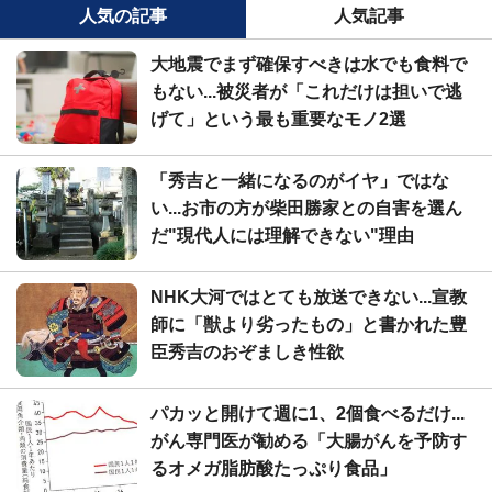
人気の記事
人気記事
大地震でまず確保すべきは水でも食料で
もない...被災者が「これだけは担いで逃
げて」という最も重要なモノ2選
「秀吉と一緒になるのがイヤ」ではな
い...お市の方が柴田勝家との自害を選ん
だ"現代人には理解できない"理由
NHK大河ではとても放送できない...宣教
師に「獣より劣ったもの」と書かれた豊
臣秀吉のおぞましき性欲
パカッと開けて週に1、2個食べるだけ...
がん専門医が勧める「大腸がんを予防す
るオメガ脂肪酸たっぷり食品」