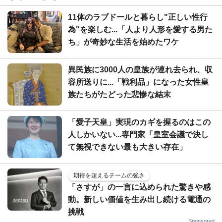
11体のラブドールと暮らし"正しい性行
為"を楽しむ...「人より人形を愛する男た
ち」が奇妙な生活を始めたワケ
異民族に3000人の皇族が連れ去られ、収
容所送りに...「戦利品」になった女性皇
族たちがたどった悲惨な結末
「愛子天皇」実現のカギを握るのはこの
人しかいない...専門家「皇室会議で決し
て無視できない最も大きい存在」
期待を超えるチームの強さ
「さすが」の一言に込められた驚きや感
動。新しい価値を生み出し続ける電通の
挑戦
Sponsored