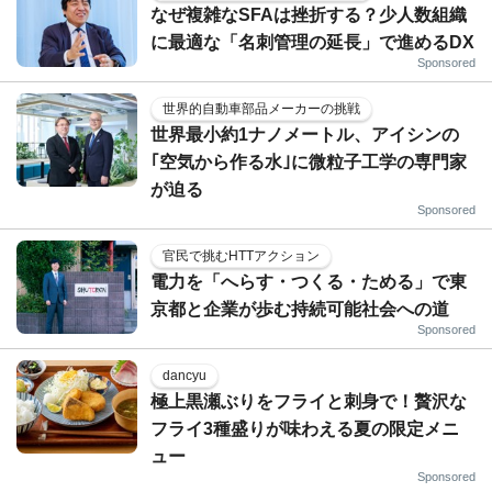
なぜ複雑なSFAは挫折する？少人数組織
に最適な「名刺管理の延長」で進めるDX
Sponsored
世界的自動車部品メーカーの挑戦
世界最小約1ナノメートル、アイシンの
｢空気から作る水｣に微粒子工学の専門家
が迫る
Sponsored
官民で挑むHTTアクション
電力を「へらす・つくる・ためる」で東
京都と企業が歩む持続可能社会への道
Sponsored
dancyu
極上黒瀬ぶりをフライと刺身で！贅沢な
フライ3種盛りが味わえる夏の限定メニ
ュー
Sponsored