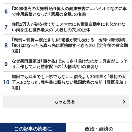
｢3000億円の大発明｣が1億人の健康被害に…ハイオクなのに車
で使用厳禁となった｢悪魔の金属｣の名前
住民2万人が街を捨てた…スマホにも電気自動車にも欠かせな
い銅を生む世界最大の｢人殺しの穴｣の正体
｢転倒→骨折→寝たきり｣の老後が待ち受ける…医師･和田秀樹
｢60代になったら真っ先に断捨離すべきもの｣【定年後の黄金期
3選】
なぜ柴田勝家は｢賤ケ岳｣であっさり負けたのか…秀吉がこっそ
り工作していた勝家配下の｢大物武将｣の裏切り
織田でも武田でも上杉でもない…信長より20年早く｢最初の天
下人｣になった､教科書に載らない戦国武将の名前【豊臣兄弟！
3選】
もっと見る
この記事の読者に
政治・経済の