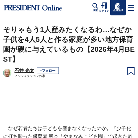
会員登録
検索
ログイン
そりゃもう1人産みたくなるわ…なぜか
子供を4人5人と作る家庭が多い地方保育
園が親に与えているもの【2026年4月BE
ST】
石井 光太
+フォロー
ノンフィクション作家
なぜ若者たちは子どもを産まなくなったのか。『少子化
に打ち勝った保育園 熊本「やまなみこども園」で起きた奇