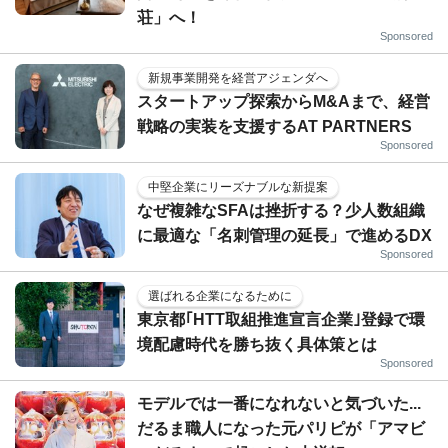
荘」へ！
Sponsored
新規事業開発を経営アジェンダへ
スタートアップ探索からM&Aまで、経営
戦略の実装を支援するAT PARTNERS
Sponsored
中堅企業にリーズナブルな新提案
なぜ複雑なSFAは挫折する？少人数組織
に最適な「名刺管理の延長」で進めるDX
Sponsored
選ばれる企業になるために
東京都｢HTT取組推進宣言企業｣登録で環
境配慮時代を勝ち抜く具体策とは
Sponsored
モデルでは一番になれないと気づいた...
だるま職人になった元パリピが「アマビ