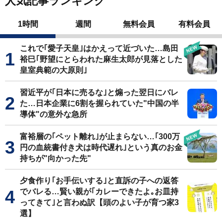
人気記事ランキング
1時間
週間
無料会員
有料会員
これで｢愛子天皇｣はかえって近づいた…島田
裕巳｢野望にとらわれた麻生太郎が見落とした
皇室典範の大原則｣
習近平が｢日本に売るな｣と煽った翌日にバレ
た…日本企業に6割を握られていた"中国の半
導体"の意外な急所
富裕層の｢ペット離れ｣が止まらない…｢300万
円の血統書付き犬は時代遅れ｣という真のお金
持ちが"向かった先"
夕食作り｢お手伝いする｣と直訴の子への返答
でバレる…賢い親が｢カレーできたよ｡お皿持
ってきて｣と言わぬ訳【頭のよい子が育つ家3
選】