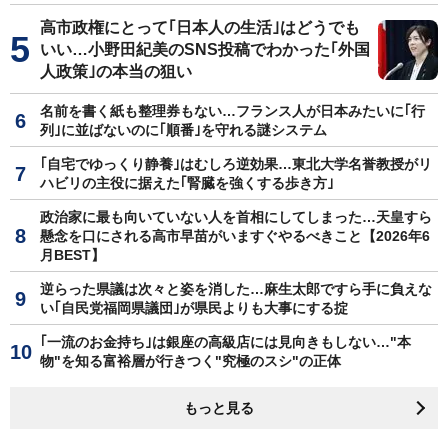
高市政権にとって｢日本人の生活｣はどうでも
いい…小野田紀美のSNS投稿でわかった｢外国
人政策｣の本当の狙い
名前を書く紙も整理券もない…フランス人が日本みたいに｢行
列｣に並ばないのに｢順番｣を守れる謎システム
｢自宅でゆっくり静養｣はむしろ逆効果…東北大学名誉教授がリ
ハビリの主役に据えた｢腎臓を強くする歩き方｣
政治家に最も向いていない人を首相にしてしまった…天皇すら
懸念を口にされる高市早苗がいますぐやるべきこと【2026年6
月BEST】
逆らった県議は次々と姿を消した…麻生太郎ですら手に負えな
い｢自民党福岡県議団｣が県民よりも大事にする掟
｢一流のお金持ち｣は銀座の高級店には見向きもしない…"本
物"を知る富裕層が行きつく"究極のスシ"の正体
もっと見る