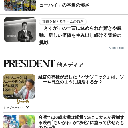
ューハイ」の本当の怖さ
期待を超えるチームの強さ
「さすが」の一言に込められた驚きや感
動。新しい価値を生み出し続ける電通の
挑戦
Sponsored
経営の神様が残した「パナソニック」は、ソ
ニーや日立のように復活するか？
トップページへ
台湾では6歳未満は鑑賞NGに…大人が震撼す
る映画｢ちいかわ｣が"灰色"に塗って伏せたも
のの正体