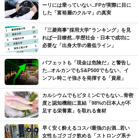
ーリには乗っていない...FPが実際に目に
した「富裕層のクルマ」の真実
「三菱商事"採用大学"ランキング」を見
れば一目瞭然...学歴社会・日本で成功に
必要な「出身大学の最低ライン」
バフェットも「現金は危険だ」と警告し
た...オルカンでもS&P500でもない、イ
ンフレ時こそ強さを発揮する「資産」
カルシウムでもビタミンCでもない...骨密
度と認知機能に直結「98%の日本人が不
足する栄養素」を取れる食材
早く安く酔えるコスパ最強のお酒...若い
女性もゴクゴク飲める「ストロング系チ