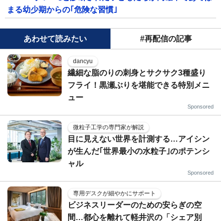
まる幼少期からの｢危険な習慣｣
あわせて読みたい
#再配信の記事
dancyu
繊細な脂のりの刺身とサクサク3種盛り
フライ！黒瀬ぶりを堪能できる特別メニ
ュー
Sponsored
微粒子工学の専門家が解説
目に見えない世界を計測する…アイシン
が生んだ｢世界最小の水粒子｣のポテンシ
ャル
Sponsored
専用デスクが細やかにサポート
ビジネスリーダーのための安らぎの空
間…都心を離れて軽井沢の「シェア別