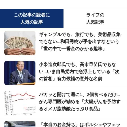
この記事の読者に
ライフの
人気の記事
人気記事
ギャンブルでも、旅行でも、美術品収集
でもない...和田秀樹が手を出すなという
「世の中で一番金のかかる趣味」
小泉進次郎氏でも、高市早苗氏でもな
い...いま自民党内で急浮上している「次
の首相」有力候補の意外な名前
パカッと開けて週に1、2個食べるだけ...
がん専門医が勧める「大腸がんを予防す
るオメガ脂肪酸たっぷり食品」
「本当のお金持ち」はポルシェやフェラ