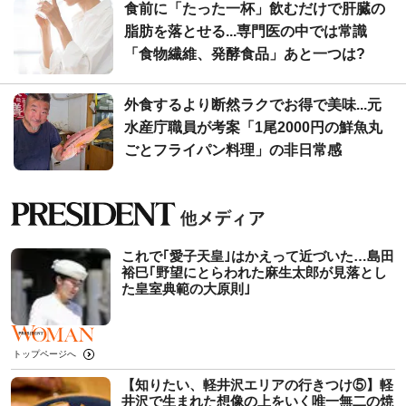
食前に「たった一杯」飲むだけで肝臓の
脂肪を落とせる...専門医の中では常識
「食物繊維、発酵食品」あと一つは?
外食するより断然ラクでお得で美味...元
水産庁職員が考案「1尾2000円の鮮魚丸
ごとフライパン料理」の非日常感
これで｢愛子天皇｣はかえって近づいた…島田
裕巳｢野望にとらわれた麻生太郎が見落とし
た皇室典範の大原則｣
トップページへ
【知りたい、軽井沢エリアの行きつけ⑤】軽
井沢で生まれた想像の上をいく唯一無二の焼