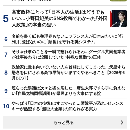
高市政権にとって｢日本人の生活｣はどうでも
いい…小野田紀美のSNS投稿でわかった｢外国
人政策｣の本当の狙い
名前を書く紙も整理券もない…フランス人が日本みたいに｢行
列｣に並ばないのに｢順番｣を守れる謎システム
そりゃ仕事のことを一瞬で忘れられるわ…グーグル共同創業者
が仕事終わりに没頭していた"特殊な運動"の正体
政治家に最も向いていない人を首相にしてしまった…天皇すら
懸念を口にされる高市早苗がいますぐやるべきこと【2026年6
月BEST】
逆らった県議は次々と姿を消した…麻生太郎ですら手に負えな
い｢自民党福岡県議団｣が県民よりも大事にする掟
やっぱり｢日本の技術｣はすごかった…習近平が恐れ､ゼレンス
キーが熱望する｢超巨大企業｣の知られざる実力
もっと見る