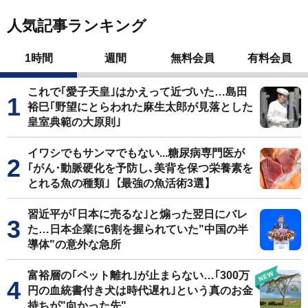
人気記事ランキング
1時間
週間
無料会員
有料会員
これで｢愛子天皇｣はかえって近づいた…島田
裕巳｢野望にとらわれた麻生太郎が見落とした
皇室典範の大原則｣
イワシでもサンマでもない...糖尿病専門医が
｢がん･動脈硬化を予防し､美背を保つ栄養素を
とれる魚の種類｣【最強の魚活術3選】
習近平が｢日本に売るな｣と煽った翌日にバレ
た…日本企業に6割を握られていた"中国の半
導体"の意外な急所
富裕層の｢ペット離れ｣が止まらない…｢300万
円の血統書付き犬は時代遅れ｣という真のお金
持ちが"向かった先"