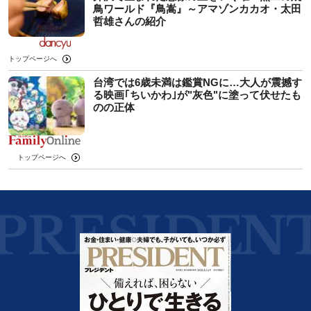
鳥ワールド『鳥嵩』～アマゾンカカオ・太田
哲雄さんの紹介
トップページへ
台湾では6歳未満は鑑賞NGに…大人が震撼す
る映画｢ちいかわ｣が"灰色"に塗って伏せたも
のの正体
トップページへ