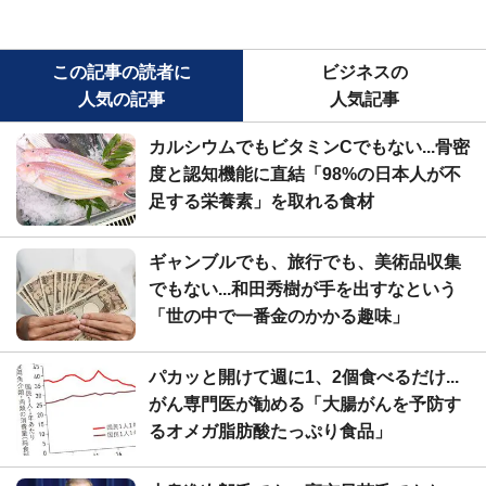
この記事の読者に
ビジネスの
人気の記事
人気記事
カルシウムでもビタミンCでもない...骨密
度と認知機能に直結「98%の日本人が不
足する栄養素」を取れる食材
ギャンブルでも、旅行でも、美術品収集
でもない...和田秀樹が手を出すなという
「世の中で一番金のかかる趣味」
パカッと開けて週に1、2個食べるだけ...
がん専門医が勧める「大腸がんを予防す
るオメガ脂肪酸たっぷり食品」