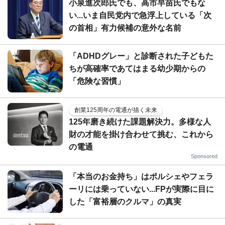
小泉進次郎氏でも、高市早苗氏でもな
い...いま自民党内で急浮上している「次
の首相」有力候補の意外な名前
「ADHDグレー」と診断された子どもた
ちが高確率であてはまる幼少期からの
「危険な習慣」
創業125周年の電通が描く未来
125年磨き続けた課題解決力。多様な人
財の才能を掛け合わせて挑む、これから
の電通
Sponsored
「本当のお金持ち」はポルシェやフェラ
ーリには乗っていない...FPが実際に目に
した「富裕層のクルマ」の真実