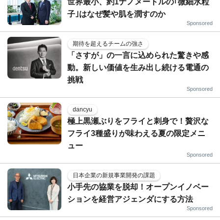
世界最小、約1ナノメートルの｢微細水粒
子｣はなぜ髪や肌を潤すのか
Sponsored
期待を超えるチームの強さ
「さすが」の一言に込められた驚きや感
動。新しい価値を生み出し続ける電通の
挑戦
Sponsored
dancyu
極上黒瀬ぶりをフライと刺身で！贅沢な
フライ3種盛りが味わえる夏の限定メニ
ュー
Sponsored
日本企業の新規事業開発の課題
小手先の協業を脱却！オープンイノベー
ションを経営アジェンダにする方法
Sponsored