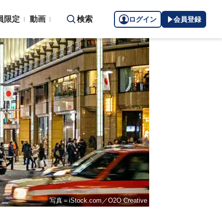
員限定
動画
検索
ログイン
会員登録
写真＝iStock.com／O2O Creative