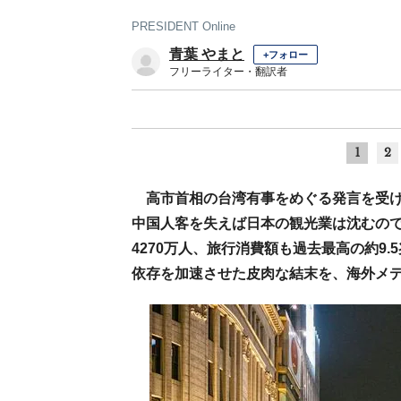
PRESIDENT Online
青葉 やまと
+フォロー
フリーライター・翻訳者
1
2
高市首相の台湾有事をめぐる発言を受
中国人客を失えば日本の観光業は沈むので
4270万人、旅行消費額も過去最高の約9
依存を加速させた皮肉な結末を、海外メ