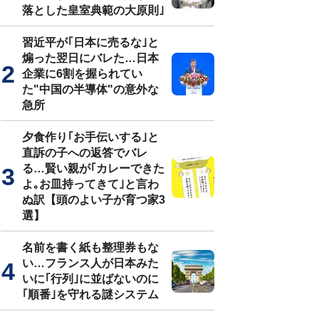
落とした皇室典範の大原則｣
習近平が｢日本に売るな｣と
煽った翌日にバレた…日本
企業に6割を握られてい
た"中国の半導体"の意外な
急所
夕食作り｢お手伝いする｣と
直訴の子への返答でバレ
る…賢い親が｢カレーできた
よ｡お皿持ってきて｣と言わ
ぬ訳【頭のよい子が育つ家3
選】
名前を書く紙も整理券もな
い…フランス人が日本みた
いに｢行列｣に並ばないのに
｢順番｣を守れる謎システム