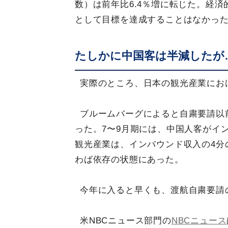
数）は前年比6.4％増に転じた。経
として目標を達成することはなかっ
たしかに中国客は半減したが
実際のところ、日本の観光産業にお
ブルームバーグによると自粛要請以
った。7〜9月期には、中国人客がイ
観光産業は、インバウンド収入の4分
わば依存の状態にあった。
今年に入ると早くも、渡航自粛要請
米NBCニュース部門の
NBCニュース