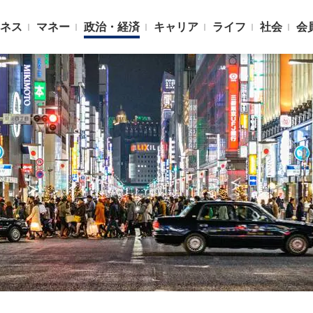
ネス
マネー
政治・経済
キャリア
ライフ
社会
会