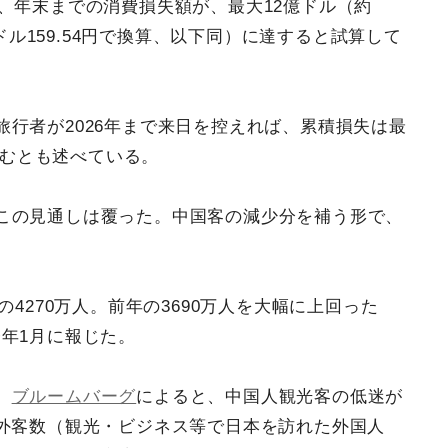
、年末までの消費損失額が、最大12億ドル（約
1ドル159.54円で換算、以下同）に達すると試算して
行者が2026年まで来日を控えれば、累積損失は最
膨らむとも述べている。
この見通しは覆った。中国客の減少分を補う形で、
の4270万人。前年の3690万人を大幅に上回った
今年1月に報じた。
。
ブルームバーグ
によると、中国人観光客の低迷が
外客数（観光・ビジネス等で日本を訪れた外国人