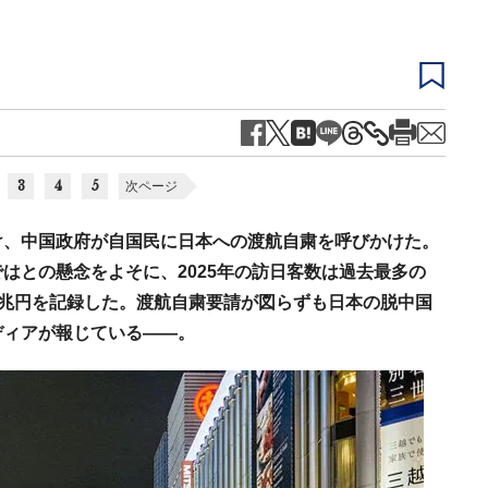
3
4
5
次ページ
け、中国政府が自国民に日本への渡航自粛を呼びかけた。
はとの懸念をよそに、2025年の訪日客数は過去最多の
.5兆円を記録した。渡航自粛要請が図らずも日本の脱中国
ディアが報じている――。