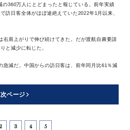
減の360万人にとどまったと報じている。前年実績
で訪日客全体がほぼ途絶えていた2022年1月以来、
は右肩上がりで伸び続けてきた。だが渡航自粛要請
きりと減少に転じた。
の急減だ。中国からの訪日客は、前年同月比61％減
次ページ
2
3
4
5