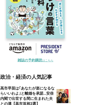
雑誌の予約購読
はこちら
政治・経済の人気記事
高市早苗は｢あなたが楽になるな
らいいわよ｣と離婚を承諾...安倍
内閣で出世する間に生まれた夫
との溝【高市首相3選】