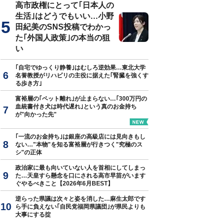
高市政権にとって｢日本人の
生活｣はどうでもいい…小野
田紀美のSNS投稿でわかっ
た｢外国人政策｣の本当の狙
い
｢自宅でゆっくり静養｣はむしろ逆効果…東北大学
名誉教授がリハビリの主役に据えた｢腎臓を強くす
る歩き方｣
富裕層の｢ペット離れ｣が止まらない…｢300万円の
血統書付き犬は時代遅れ｣という真のお金持ち
が"向かった先"
｢一流のお金持ち｣は銀座の高級店には見向きもし
ない…"本物"を知る富裕層が行きつく"究極のス
シ"の正体
政治家に最も向いていない人を首相にしてしまっ
た…天皇すら懸念を口にされる高市早苗がいます
ぐやるべきこと【2026年6月BEST】
逆らった県議は次々と姿を消した…麻生太郎です
ら手に負えない｢自民党福岡県議団｣が県民よりも
大事にする掟