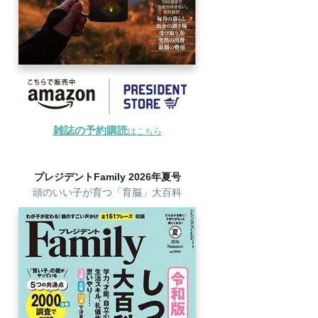
雑誌の予約購読
はこちら
プレジデントFamily 2026年夏号
頭のいい子が育つ「育脳」大百科