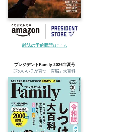
雑誌の予約購読
はこちら
プレジデントFamily 2026年夏号
頭のいい子が育つ「育脳」大百科