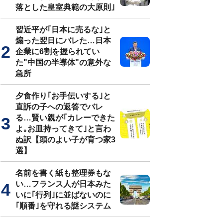
落とした皇室典範の大原則｣
習近平が｢日本に売るな｣と
煽った翌日にバレた…日本
企業に6割を握られてい
た"中国の半導体"の意外な
急所
夕食作り｢お手伝いする｣と
直訴の子への返答でバレ
る…賢い親が｢カレーできた
よ｡お皿持ってきて｣と言わ
ぬ訳【頭のよい子が育つ家3
選】
名前を書く紙も整理券もな
い…フランス人が日本みた
いに｢行列｣に並ばないのに
｢順番｣を守れる謎システム