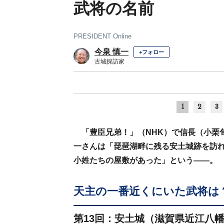
武将の名前
PRESIDENT Online
今泉 慎一
+フォロー
古城探訪家
1
2
3
「豊臣兄弟！」（NHK）で信長（小栗
一さんは「琵琶湖畔に残る安土城跡を訪
小姓たちの屋敷があった」という――。
天主の一番近くにいた武将は
第13回：安土城（滋賀県近江八