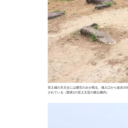
安土城の天主台には礎石のみが残る。城入口から徒歩10
されている（図表1の安土文芸の郷公園内）