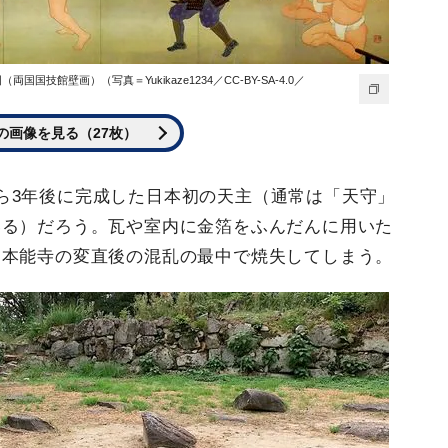
技館壁画）（写真＝Yukikaze1234／CC-BY-SA-4.0／
の画像を見る（27枚）
ら3年後に完成した日本初の天主（通常は「天守」
いる）だろう。瓦や室内に金箔をふんだんに用いた
ら本能寺の変直後の混乱の最中で焼失してしまう。