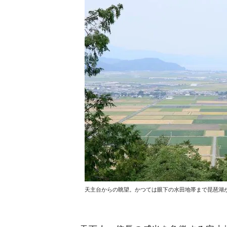
天主台からの眺望。かつては眼下の水田地帯まで琵琶湖