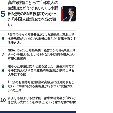
高市政権にとって｢日本人の
生活｣はどうでもいい…小野
田紀美のSNS投稿でわかっ
た｢外国人政策｣の本当の狙
い
｢自宅でゆっくり静養｣はむしろ逆効果…東北大学
名誉教授がリハビリの主役に据えた｢腎臓を強くす
る歩き方｣
NISA､iDeCoより効果的…経営コンサルが｢最大リ
ターンを狙える｣という20代が月4万円を積みたい
有望な投資先
逆らった県議は次々と姿を消した…麻生太郎です
ら手に負えない｢自民党福岡県議団｣が県民よりも
大事にする掟
｢一流のお金持ち｣は銀座の高級店には見向きもし
ない…"本物"を知る富裕層が行きつく"究極のス
シ"の正体
首よりも脇よりも効果的…熱中症研究者が｢暑いと
きは真っ先にここを冷やせ｣という意外な体の部位