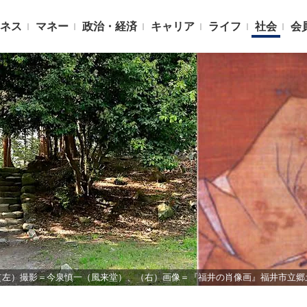
ネス
マネー
政治・経済
キャリア
ライフ
社会
会
（左）撮影＝今泉慎一（風来堂）、（右）画像＝『福井の肖像画』福井市立郷土歴史博物館／