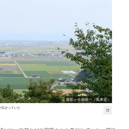
撮影＝今泉慎一（風来堂）
が広がっていた