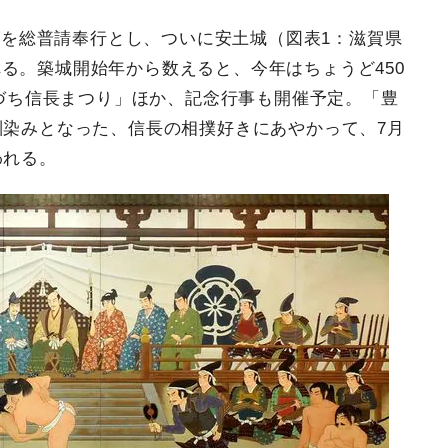
長秀を総普請奉行とし、ついに安土城（図表1：滋賀県
る。築城開始年から数えると、今年はちょうど450
あづち信長まつり」ほか、記念行事も開催予定。「豊
馴染みとなった、信長の相撲好きにあやかって、7月
われる。