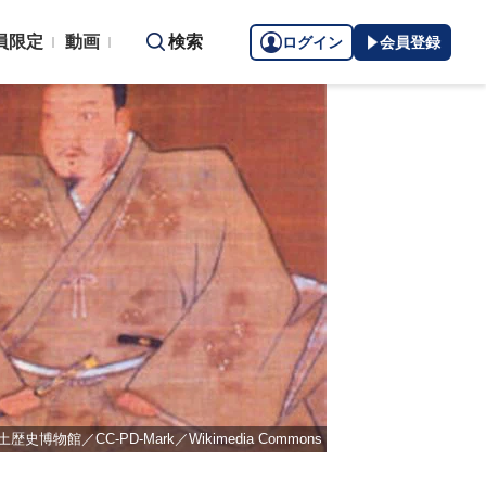
員限定
動画
検索
ログイン
会員登録
CC-PD-Mark／Wikimedia Commons