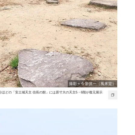
撮影＝今泉慎一（風来堂）
分ほどの「安土城天主 信長の館」には原寸大の天主5・6階が復元展示