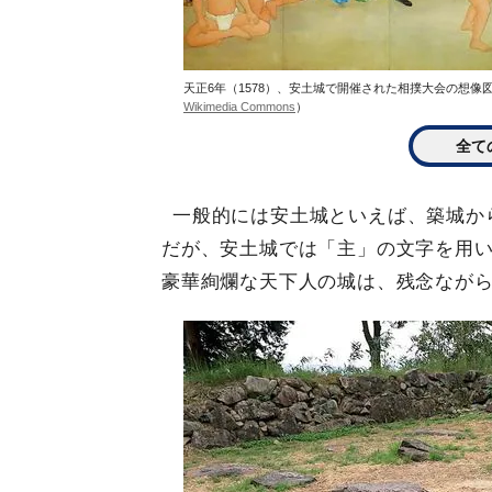
天正6年（1578）、安土城で開催された相撲大会の想像図（両国国
Wikimedia Commons
）
全て
一般的には安土城といえば、築城か
だが、安土城では「主」の文字を用
豪華絢爛な天下人の城は、残念なが