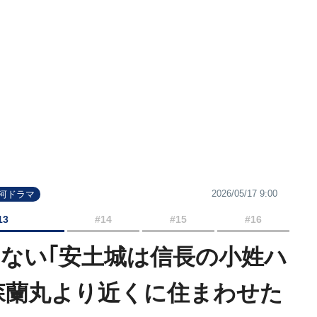
2026/05/17 9:00
大河ドラマ
13
#14
#15
#16
けない｢安土城は信長の小姓ハ
森蘭丸より近くに住まわせた