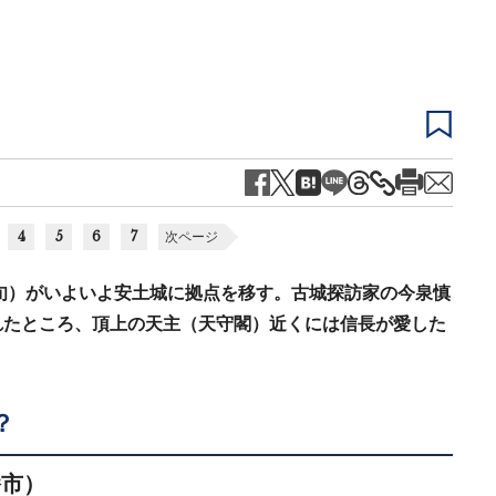
4
5
6
7
次ページ
旬）がいよいよ安土城に拠点を移す。古城探訪家の今泉慎
れたところ、頂上の天主（天守閣）近くには信長が愛した
？
幡市）