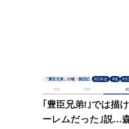
「豊臣兄弟」の城・探訪記
#日本史
#城
#
#11
#12
#
｢豊臣兄弟!｣では描
ーレムだった｣説…