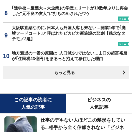
｢進学校→慶應大→大企業｣の学歴エリートが10数年ぶりに再会
した"元不良の友人"に打ちのめされたワケ
大阪駅直結なのに､日本人も外国人客も来ない…開業1年で｢廃
墟フードコート｣と呼ばれたピカピカ新施設の悲劇【残念なタ
テモノ3選】
地方衰退の一番の原因は｢人口減少｣ではない…山口の超富裕層
が｢住民税43億円｣をまるっと抱えて移住した理由
もっと見る
この記事の読者に
ビジネスの
人気の記事
人気記事
仕事のデキない人ほどこの髪形をしてい
る...相手から全く信頼されない「ビジネ