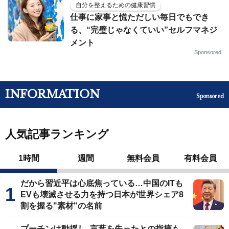
自分を整えるための健康習慣
仕事に家事と慌ただしい毎日でもでき
る、“完璧じゃなくていい”セルフマネジ
メント
Sponsored
INFORMATION
Sponsored
人気記事ランキング
1時間
週間
無料会員
有料会員
だから習近平は心底焦っている…中国のITも
EVも壊滅させる力を持つ日本が世界シェア8
割を握る"素材"の名前
プーチンは動揺し､言葉を失ったとの指摘も…