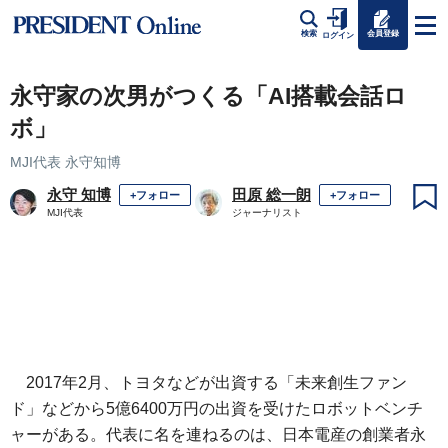
会員登録
検索
ログイン
永守家の次男がつくる「AI搭載会話ロ
ボ」
MJI代表 永守知博
永守 知博
田原 総一朗
+フォロー
+フォロー
MJI代表
ジャーナリスト
2017年2月、トヨタなどが出資する「未来創生ファン
ド」などから5億6400万円の出資を受けたロボットベンチ
ャーがある。代表に名を連ねるのは、日本電産の創業者永