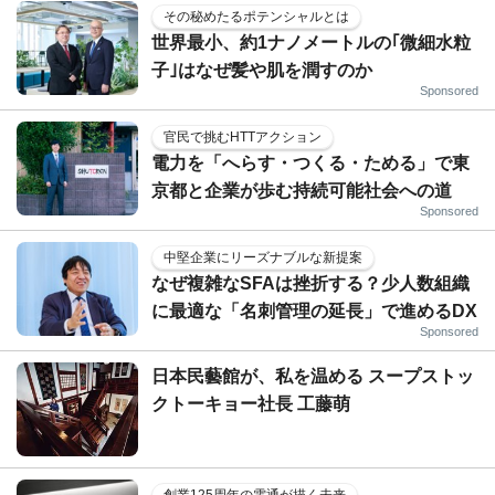
その秘めたるポテンシャルとは
世界最小、約1ナノメートルの｢微細水粒
子｣はなぜ髪や肌を潤すのか
Sponsored
官民で挑むHTTアクション
電力を「へらす・つくる・ためる」で東
京都と企業が歩む持続可能社会への道
Sponsored
中堅企業にリーズナブルな新提案
なぜ複雑なSFAは挫折する？少人数組織
に最適な「名刺管理の延長」で進めるDX
Sponsored
日本民藝館が、私を温める スープストッ
クトーキョー社長 工藤萌
創業125周年の電通が描く未来