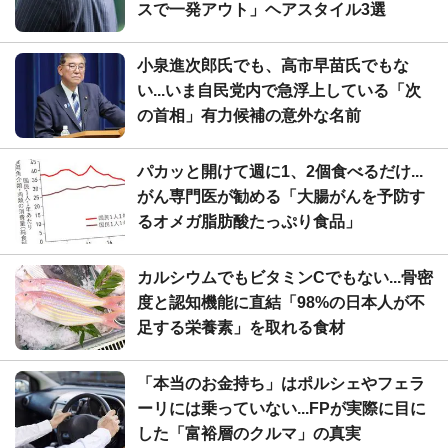
スで一発アウト」ヘアスタイル3選
小泉進次郎氏でも、高市早苗氏でもな
い...いま自民党内で急浮上している「次
の首相」有力候補の意外な名前
パカッと開けて週に1、2個食べるだけ...
がん専門医が勧める「大腸がんを予防す
るオメガ脂肪酸たっぷり食品」
カルシウムでもビタミンCでもない...骨密
度と認知機能に直結「98%の日本人が不
足する栄養素」を取れる食材
「本当のお金持ち」はポルシェやフェラ
ーリには乗っていない...FPが実際に目に
した「富裕層のクルマ」の真実