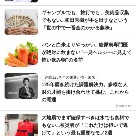
ギャンブルでも、旅行でも、美術品収集
でもない...和田秀樹が手を出すなという
「世の中で一番金のかかる趣味」
パンと白米よりやっかい...糖尿病専門医
が絶対に飲まない"一見ヘルシーに見えて
怖い飲み物"の名前
創業125周年の電通が描く未来
125年磨き続けた課題解決力。多様な人
財の才能を掛け合わせて挑む、これから
の電通
Sponsored
大地震でまず確保すべきは水でも食料で
もない...被災者が「これだけは担いで逃
げて」という最も重要なモノ2選