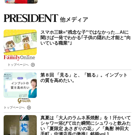
スマホ三昧="残念な子"ではなかった…AIに
聞けば一発でわかる｢子供の隠れた才能と"向
いている職業"｣
トップページへ
第８回 「見る」と、「観る」。インプット
の質を高めたい。
トップページへ
真夏は「大人のラムネ系焼酎」を！汗かいて
シャワー浴びて出た瞬間にシュワっと飲みた
い「夏限定 あさぎりの花」／「鳥酎 神田大
手町」中瀬店長の激推し銘柄vol.1