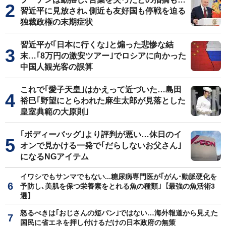
習近平に見放され､側近も友好国も停戦を迫る
独裁政権の末期症状
習近平が｢日本に行くな｣と煽った悲惨な結
末…｢8万円の激安ツアー｣でロシアに向かった
中国人観光客の誤算
これで｢愛子天皇｣はかえって近づいた…島田
裕巳｢野望にとらわれた麻生太郎が見落とした
皇室典範の大原則｣
｢ボディーバッグ｣より評判が悪い…休日のイ
オンで見かける一発で｢だらしないお父さん｣
になるNGアイテム
イワシでもサンマでもない...糖尿病専門医が｢がん･動脈硬化を
予防し､美肌を保つ栄養素をとれる魚の種類｣【最強の魚活術3
選】
怒るべきは｢おじさんの短パン｣ではない…海外報道から見えた
国民に省エネを押し付けるだけの日本政府の無策