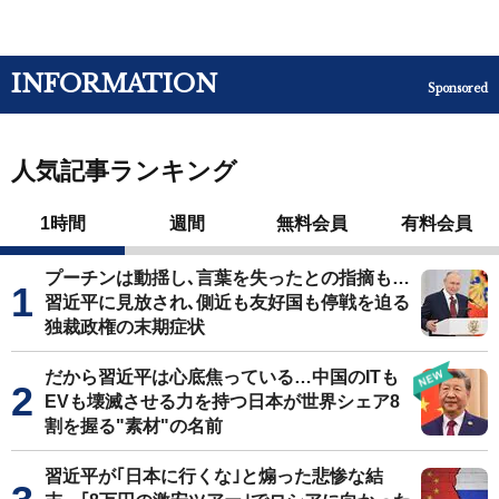
INFORMATION
Sponsored
人気記事ランキング
1時間
週間
無料会員
有料会員
プーチンは動揺し､言葉を失ったとの指摘も…
習近平に見放され､側近も友好国も停戦を迫る
独裁政権の末期症状
だから習近平は心底焦っている…中国のITも
EVも壊滅させる力を持つ日本が世界シェア8
割を握る"素材"の名前
習近平が｢日本に行くな｣と煽った悲惨な結