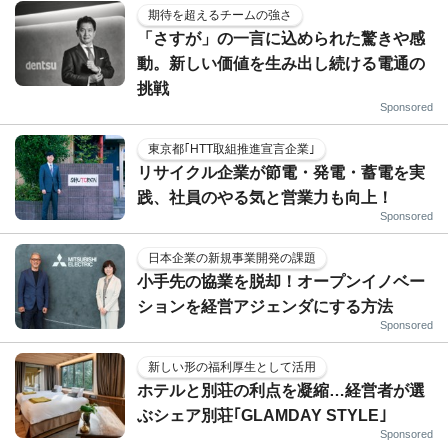
期待を超えるチームの強さ
「さすが」の一言に込められた驚きや感
動。新しい価値を生み出し続ける電通の
挑戦
Sponsored
東京都｢HTT取組推進宣言企業｣
リサイクル企業が節電・発電・蓄電を実
践、社員のやる気と営業力も向上！
Sponsored
日本企業の新規事業開発の課題
小手先の協業を脱却！オープンイノベー
ションを経営アジェンダにする方法
Sponsored
新しい形の福利厚生として活用
ホテルと別荘の利点を凝縮…経営者が選
ぶシェア別荘｢GLAMDAY STYLE｣
Sponsored