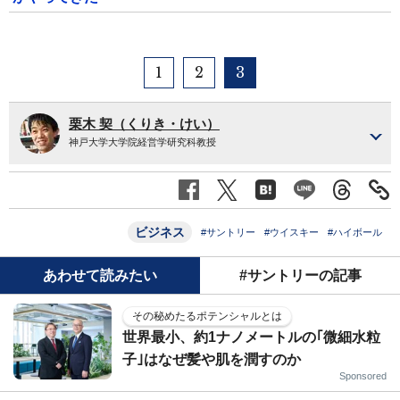
1
2
3
栗木 契（くりき・けい）
神戸大学大学院経営学研究科教授
ビジネス
#サントリー
#ウイスキー
#ハイボール
あわせて読みたい
#サントリーの記事
その秘めたるポテンシャルとは
世界最小、約1ナノメートルの｢微細水粒
子｣はなぜ髪や肌を潤すのか
Sponsored