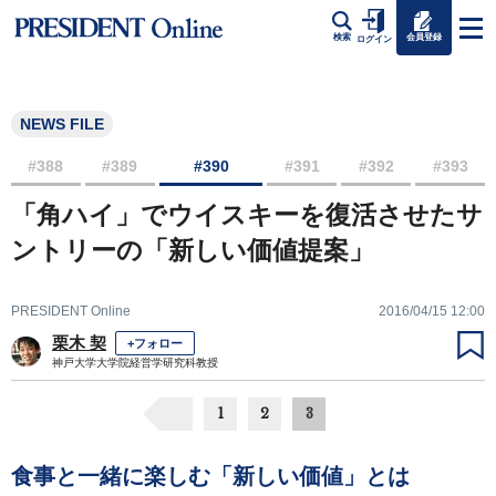
会員登録
検索
ログイン
NEWS FILE
#388
#389
#390
#391
#392
#393
「角ハイ」でウイスキーを復活させたサ
ントリーの「新しい価値提案」
PRESIDENT Online
2016/04/15 12:00
栗木 契
+フォロー
神戸大学大学院経営学研究科教授
1
2
3
食事と一緒に楽しむ「新しい価値」とは