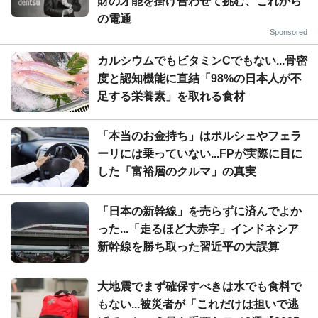
財の才能を掛け合わせて挑む、これから
の電通
Sponsored
カルシウムでもビタミンCでもない...骨密
度と認知機能に直結「98%の日本人が不
足する栄養素」を取れる食材
「本当のお金持ち」はポルシェやフェラ
ーリには乗っていない...FPが実際に目に
した「富裕層のクルマ」の真実
「日本の新幹線」を売らずに済んでよか
った...「走るほど大赤字」インドネシア
新幹線を勝ち取った習近平の大誤算
大地震でまず確保すべきは水でも食料で
もない...被災者が「これだけは担いで逃