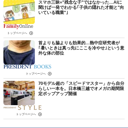
スマホ三昧="残念な子"ではなかった…AIに
聞けば一発でわかる｢子供の隠れた才能と"向
いている職業"｣
トップページへ
首よりも脇よりも効果的…熱中症研究者が
｢暑いときは真っ先にここを冷やせ｣という意
外な体の部位
トップページへ
70モデル超の「スピードマスター」から自分
らしい一本を。日本橋三越でオメガの期間限
定ポップアップ開催
トップページへ