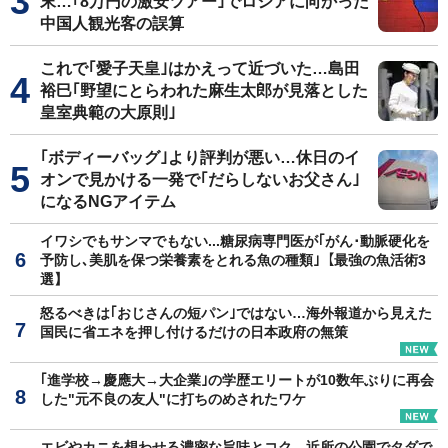
末…｢8万円の激安ツアー｣でロシアに向かった
中国人観光客の誤算
これで｢愛子天皇｣はかえって近づいた…島田
裕巳｢野望にとらわれた麻生太郎が見落とした
皇室典範の大原則｣
｢ボディーバッグ｣より評判が悪い…休日のイ
オンで見かける一発で｢だらしないお父さん｣
になるNGアイテム
イワシでもサンマでもない...糖尿病専門医が｢がん･動脈硬化を
予防し､美肌を保つ栄養素をとれる魚の種類｣【最強の魚活術3
選】
怒るべきは｢おじさんの短パン｣ではない…海外報道から見えた
国民に省エネを押し付けるだけの日本政府の無策
｢進学校→慶應大→大企業｣の学歴エリートが10数年ぶりに再会
した"元不良の友人"に打ちのめされたワケ
エビやカニを想わせる濃密な旨味とコク…近所の公園でタダで