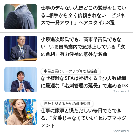
仕事のデキない人ほどこの髪形をしてい
る...相手から全く信頼されない「ビジネ
スで一発アウト」ヘアスタイル3選
小泉進次郎氏でも、高市早苗氏でもな
い...いま自民党内で急浮上している「次
の首相」有力候補の意外な名前
中堅企業にリーズナブルな新提案
なぜ複雑なSFAは挫折する？少人数組織
に最適な「名刺管理の延長」で進めるDX
Sponsored
自分を整えるための健康習慣
仕事に家事と慌ただしい毎日でもでき
る、“完璧じゃなくていい”セルフマネジ
メント
Sponsored