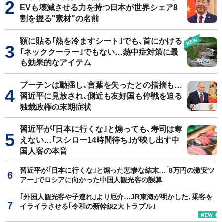
EVも壊滅させる力を持つ日本が世界シェア8
割を握る"素材"の名前
額に貼る｢熱を冷ますシート｣でも､首にかける
｢ネッククーラー｣でもない…熱中症対策に最
も効果的なアイテム
プーチンは動揺し､言葉を失ったとの指摘も…
習近平に見放され､側近も友好国も停戦を迫る
独裁政権の末期症状
習近平が｢日本に行くな｣と煽っても､寿司は奪
えない…｢スシロー14時間待ち｣が映し出す中
国人客の本音
習近平が｢日本に行くな｣と煽った悲惨な結末…｢8万円の激安ツ
アー｣でロシアに向かった中国人観光客の誤算
｢外国人観光客や子連れ｣より厄介…JR東海が明かした､乗客を
イライラさせる｢令和の新幹線2大トラブル｣