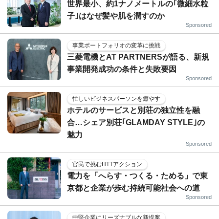
世界最小、約1ナノメートルの｢微細水粒
子｣はなぜ髪や肌を潤すのか
Sponsored
事業ポートフォリオの変革に挑戦
三菱電機とAT PARTNERSが語る、新規
事業開発成功の条件と失敗要因
Sponsored
忙しいビジネスパーソンを癒やす
ホテルのサービスと別荘の独立性を融
合…シェア別荘｢GLAMDAY STYLE｣の
魅力
Sponsored
官民で挑むHTTアクション
電力を「へらす・つくる・ためる」で東
京都と企業が歩む持続可能社会への道
Sponsored
中堅企業にリーズナブルな新提案