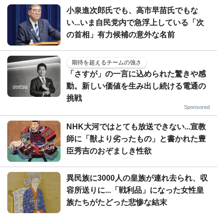
小泉進次郎氏でも、高市早苗氏でもな
い...いま自民党内で急浮上している「次
の首相」有力候補の意外な名前
期待を超えるチームの強さ
「さすが」の一言に込められた驚きや感
動。新しい価値を生み出し続ける電通の
挑戦
Sponsored
NHK大河ではとても放送できない...宣教
師に「獣より劣ったもの」と書かれた豊
臣秀吉のおぞましき性欲
異民族に3000人の皇族が連れ去られ、収
容所送りに...「戦利品」になった女性皇
族たちがたどった悲惨な結末