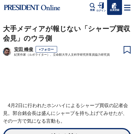
会員登録
検索
ログイン
大手メディアが報じない「シャープ買収
会見」のウラ側
安田 峰俊
+フォロー
紀実作家（ルポライター）、立命館大学人文科学研究所客員協力研究員
4月2日に行われたホンハイによるシャープ買収の記者会
見。郭台銘会長は盛んにシャープを持ち上げてみせたが、
その一方で気になる言動も。