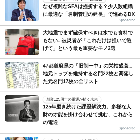
なぜ複雑なSFAは挫折する？少人数組織
に最適な「名刺管理の延長」で進めるDX
Sponsored
大地震でまず確保すべきは水でも食料で
もない...被災者が「これだけは担いで逃
げて」という最も重要なモノ2選
47都道府県の「旧制一中」の栄枯盛衰...
地元トップを維持する名門22校と凋落し
た元名門17校の全リスト
創業125周年の電通が描く未来
125年磨き続けた課題解決力。多様な人
財の才能を掛け合わせて挑む、これから
の電通
Sponsored