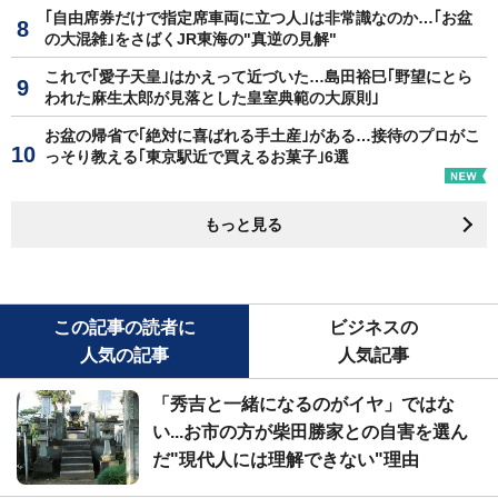
｢自由席券だけで指定席車両に立つ人｣は非常識なのか…｢お盆
の大混雑｣をさばくJR東海の"真逆の見解"
これで｢愛子天皇｣はかえって近づいた…島田裕巳｢野望にとら
われた麻生太郎が見落とした皇室典範の大原則｣
お盆の帰省で｢絶対に喜ばれる手土産｣がある…接待のプロがこ
っそり教える｢東京駅近で買えるお菓子｣6選
もっと見る
この記事の読者に
ビジネスの
人気の記事
人気記事
「秀吉と一緒になるのがイヤ」ではな
い...お市の方が柴田勝家との自害を選ん
だ"現代人には理解できない"理由