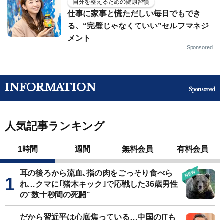
自分を整えるための健康習慣
仕事に家事と慌ただしい毎日でもでき
る、“完璧じゃなくていい”セルフマネジ
メント
Sponsored
INFORMATION
Sponsored
人気記事ランキング
1時間
週間
無料会員
有料会員
耳の後ろから流血､指の肉をごっそり食べら
れ…クマに｢猪木キック｣で応戦した36歳男性
の"数十秒間の死闘"
だから習近平は心底焦っている…中国のITも