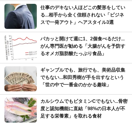
仕事のデキない人ほどこの髪形をしてい
る...相手から全く信頼されない「ビジネ
スで一発アウト」ヘアスタイル3選
パカッと開けて週に1、2個食べるだけ...
がん専門医が勧める「大腸がんを予防す
るオメガ脂肪酸たっぷり食品」
ギャンブルでも、旅行でも、美術品収集
でもない...和田秀樹が手を出すなという
「世の中で一番金のかかる趣味」
カルシウムでもビタミンCでもない...骨密
度と認知機能に直結「98%の日本人が不
足する栄養素」を取れる食材