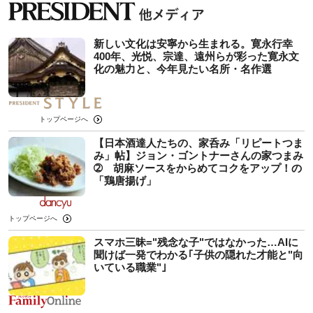
新しい文化は安寧から生まれる。寛永行幸
400年、光悦、宗達、遠州らが彩った寛永文
化の魅力と、今年見たい名所・名作選
トップページへ
【日本酒達人たちの、家呑み「リピートつま
み」帖】ジョン・ゴントナーさんの家つまみ
➁ 胡麻ソースをからめてコクをアップ！の
「鶏唐揚げ」
トップページへ
スマホ三昧="残念な子"ではなかった…AIに
聞けば一発でわかる｢子供の隠れた才能と"向
いている職業"｣