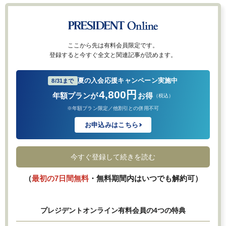
ここから先は有料会員限定です。
登録すると今すぐ全文と関連記事が読めます。
夏の入会応援キャンペーン実施中
8/31まで
4,800円
年額プランが
お得
（税込）
※年額プラン限定／他割引との併用不可
お申込みはこちら
今すぐ登録して続きを読む
（
最初の7日間無料
・無料期間内はいつでも解約可）
プレジデントオンライン有料会員の4つの特典