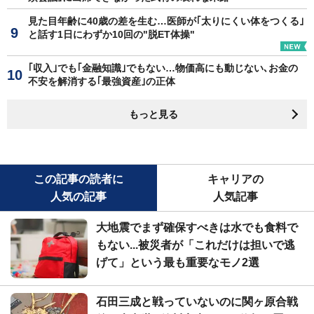
見た目年齢に40歳の差を生む…医師が｢太りにくい体をつくる｣
と話す1日にわずか10回の"脱ET体操"
｢収入｣でも｢金融知識｣でもない…物価高にも動じない､お金の
不安を解消する｢最強資産｣の正体
もっと見る
この記事の読者に
キャリアの
人気の記事
人気記事
大地震でまず確保すべきは水でも食料で
もない...被災者が「これだけは担いで逃
げて」という最も重要なモノ2選
石田三成と戦っていないのに関ヶ原合戦