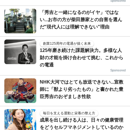
Sponsored
「秀吉と一緒になるのがイヤ」ではな
い...お市の方が柴田勝家との自害を選ん
だ"現代人には理解できない"理由
創業125周年の電通が描く未来
125年磨き続けた課題解決力。多様な人
財の才能を掛け合わせて挑む、これから
の電通
Sponsored
NHK大河ではとても放送できない...宣教
師に「獣より劣ったもの」と書かれた豊
臣秀吉のおぞましき性欲
毎日を支える運動と栄養の整え方
成果を出し続ける人は、日々の健康管理
をどうセルフマネジメントしているのか