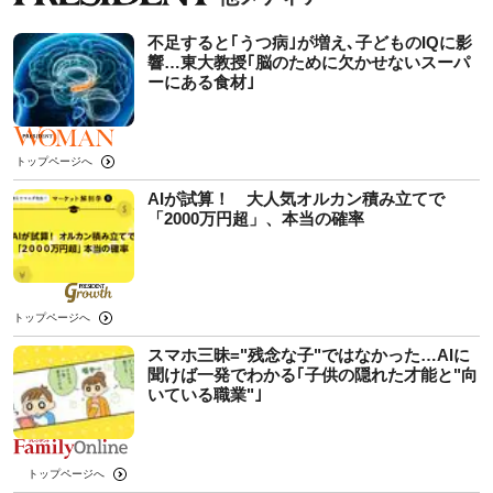
不足すると｢うつ病｣が増え､子どものIQに影
響…東大教授｢脳のために欠かせないスーパ
ーにある食材｣
トップページへ
AIが試算！ 大人気オルカン積み立てで
「2000万円超」、本当の確率
トップページへ
スマホ三昧="残念な子"ではなかった…AIに
聞けば一発でわかる｢子供の隠れた才能と"向
いている職業"｣
トップページへ