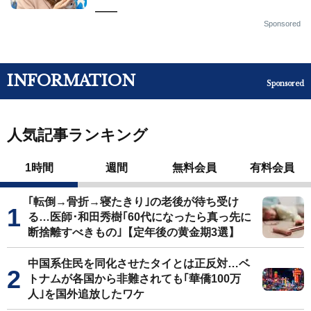
——
Sponsored
INFORMATION
Sponsored
人気記事ランキング
1時間
週間
無料会員
有料会員
｢転倒→骨折→寝たきり｣の老後が待ち受け
る…医師･和田秀樹｢60代になったら真っ先に
断捨離すべきもの｣【定年後の黄金期3選】
中国系住民を同化させたタイとは正反対…ベ
トナムが各国から非難されても｢華僑100万
人｣を国外追放したワケ