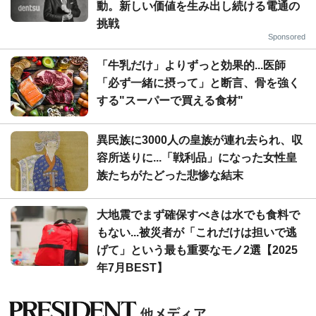
動。新しい価値を生み出し続ける電通の
挑戦
Sponsored
「牛乳だけ」よりずっと効果的...医師
「必ず一緒に摂って」と断言、骨を強く
する"スーパーで買える食材"
異民族に3000人の皇族が連れ去られ、収
容所送りに...「戦利品」になった女性皇
族たちがたどった悲惨な結末
大地震でまず確保すべきは水でも食料で
もない...被災者が「これだけは担いで逃
げて」という最も重要なモノ2選【2025
年7月BEST】