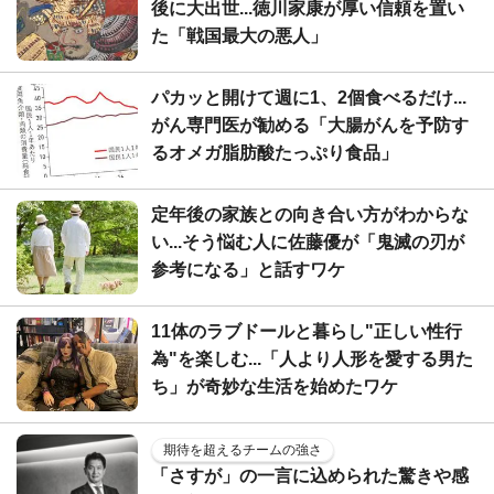
後に大出世...徳川家康が厚い信頼を置い
た「戦国最大の悪人」
パカッと開けて週に1、2個食べるだけ...
がん専門医が勧める「大腸がんを予防す
るオメガ脂肪酸たっぷり食品」
定年後の家族との向き合い方がわからな
い...そう悩む人に佐藤優が「鬼滅の刃が
参考になる」と話すワケ
11体のラブドールと暮らし"正しい性行
為"を楽しむ...「人より人形を愛する男た
ち」が奇妙な生活を始めたワケ
期待を超えるチームの強さ
「さすが」の一言に込められた驚きや感