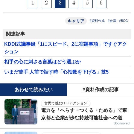
1
2
3
4
5
6
キャリア
#資料作成
#会議
#BCG
関連記事
KDDI式議事録「1にスピード、2に宿題事項」ですぐアク
ション
相手の心に刺さる言葉はどう選ぶか
いまだ苦手 人前で話す時「心拍数を下げる」技5
あわせて読みたい
#資料作成の記事
官民で挑むHTTアクション
電力を「へらす・つくる・ためる」で東
京都と企業が歩む持続可能社会への道
Sponsored