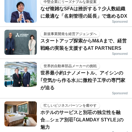
中堅企業にリーズナブルな新提案
なぜ複雑なSFAは挫折する？少人数組織
に最適な「名刺管理の延長」で進めるDX
Sponsored
新規事業開発を経営アジェンダへ
スタートアップ探索からM&Aまで、経営
戦略の実装を支援するAT PARTNERS
Sponsored
世界的自動車部品メーカーの挑戦
世界最小約1ナノメートル、アイシンの
｢空気から作る水｣に微粒子工学の専門家
が迫る
Sponsored
忙しいビジネスパーソンを癒やす
ホテルのサービスと別荘の独立性を融
合…シェア別荘｢GLAMDAY STYLE｣の
魅力