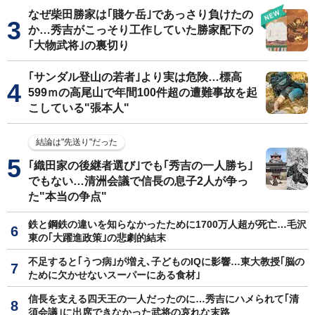
なぜ柴田勝家は｢賤ケ岳｣であっさり負けたの
か…秀吉がこっそり工作していた勝家配下の
｢大物武将｣の裏切り
｢サンダル登山の若者｣より実は危険…標高
599ｍの高尾山で年間100件超の遭難事故を起
こしている"張本人"
結論は"先送り"だった
｢織田家の後継者選び｣でも｢秀吉の一人勝ち｣
でもない…清洲会議で信長の息子2人が争っ
た"本当の争点"
鉄と鋼鉄の違いを知らなかったために1700万人超が死亡…毛沢
東の｢大躍進政策｣の悲劇的結末
不足すると｢うつ病｣が増え､子どものIQに影響…東大教授｢脳の
ために欠かせないスーパーにある食材｣
信長を支える四天王の一人だったのに…秀吉にハメられて｢清
須会議｣に出席できなかった武将の哀れな末路