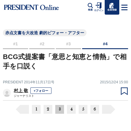
会員登録
検索
ログイン
赤点文書を大改造 劇的ビフォー・アフター
#1
#2
#3
#4
BCG式提案書「意思と知恵と情熱」で相
手を口説く
PRESIDENT 2014年11月17日号
2015/12/24 15:00
村上 敬
+フォロー
ジャーナリスト
1
2
3
4
5
6