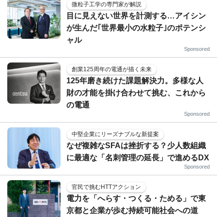
微粒子工学の専門家が解説
目に見えない世界を計測する…アイシン
が生んだ｢世界最小の水粒子｣のポテンシ
ャル
Sponsored
創業125周年の電通が描く未来
125年磨き続けた課題解決力。多様な人
財の才能を掛け合わせて挑む、これから
の電通
Sponsored
中堅企業にリーズナブルな新提案
なぜ複雑なSFAは挫折する？少人数組織
に最適な「名刺管理の延長」で進めるDX
Sponsored
官民で挑むHTTアクション
電力を「へらす・つくる・ためる」で東
京都と企業が歩む持続可能社会への道