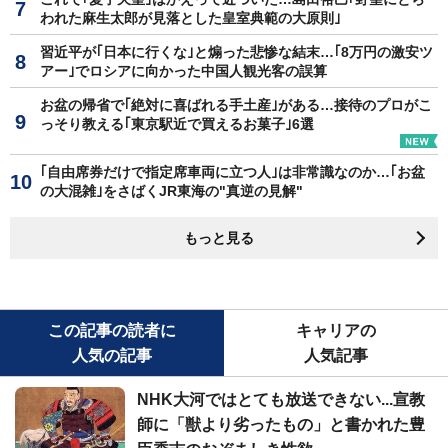
われた麻生太郎が見落とした皇室典範の大原則｣
習近平が｢日本に行くな｣と煽った悲惨な結末…｢8万円の激安ツ
アー｣でロシアに向かった中国人観光客の誤算
お盆の帰省で｢絶対に喜ばれる手土産｣がある…接待のプロがこ
っそり教える｢東京駅近で買えるお菓子｣6選
｢自由席券だけで指定席車両に立つ人｣は非常識なのか…｢お盆
の大混雑｣をさばくJR東海の"真逆の見解"
もっと見る
この記事の読者に
キャリアの
人気の記事
人気記事
NHK大河ではとても放送できない...宣教
師に「獣より劣ったもの」と書かれた豊