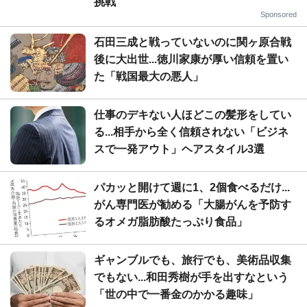
挑戦
Sponsored
石田三成と戦っていないのに関ヶ原合戦
後に大出世...徳川家康が厚い信頼を置い
た「戦国最大の悪人」
仕事のデキない人ほどこの髪形をしてい
る...相手から全く信頼されない「ビジネ
スで一発アウト」ヘアスタイル3選
パカッと開けて週に1、2個食べるだけ...
がん専門医が勧める「大腸がんを予防す
るオメガ脂肪酸たっぷり食品」
ギャンブルでも、旅行でも、美術品収集
でもない...和田秀樹が手を出すなという
「世の中で一番金のかかる趣味」