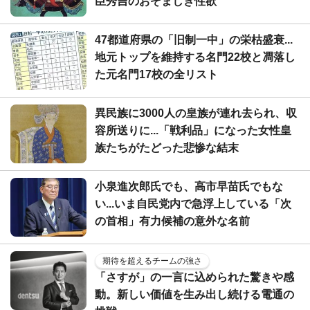
臣秀吉のおぞましき性欲
47都道府県の「旧制一中」の栄枯盛衰...
地元トップを維持する名門22校と凋落し
た元名門17校の全リスト
異民族に3000人の皇族が連れ去られ、収
容所送りに...「戦利品」になった女性皇
族たちがたどった悲惨な結末
小泉進次郎氏でも、高市早苗氏でもな
い...いま自民党内で急浮上している「次
の首相」有力候補の意外な名前
期待を超えるチームの強さ
「さすが」の一言に込められた驚きや感
動。新しい価値を生み出し続ける電通の