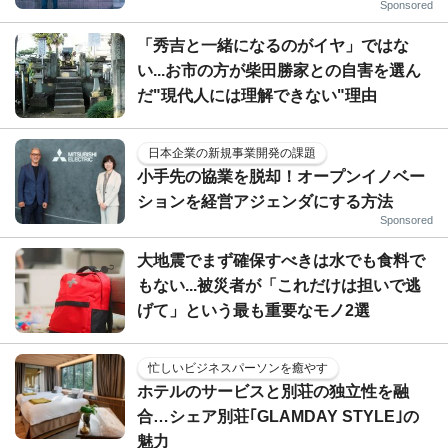
Sponsored
「秀吉と一緒になるのがイヤ」ではな
い...お市の方が柴田勝家との自害を選ん
だ"現代人には理解できない"理由
日本企業の新規事業開発の課題
小手先の協業を脱却！オープンイノベー
ションを経営アジェンダにする方法
Sponsored
大地震でまず確保すべきは水でも食料で
もない...被災者が「これだけは担いで逃
げて」という最も重要なモノ2選
忙しいビジネスパーソンを癒やす
ホテルのサービスと別荘の独立性を融
合…シェア別荘｢GLAMDAY STYLE｣の
魅力