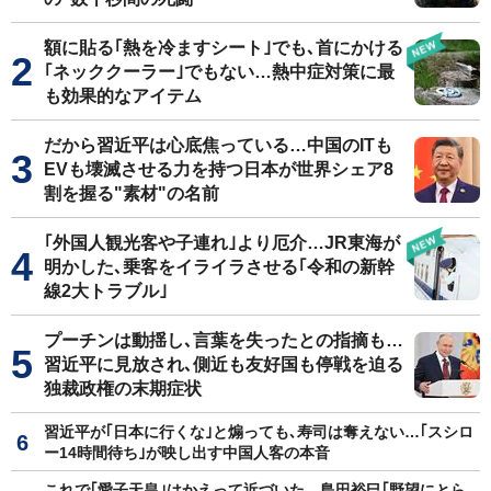
額に貼る｢熱を冷ますシート｣でも､首にかける
｢ネッククーラー｣でもない…熱中症対策に最
も効果的なアイテム
だから習近平は心底焦っている…中国のITも
EVも壊滅させる力を持つ日本が世界シェア8
割を握る"素材"の名前
｢外国人観光客や子連れ｣より厄介…JR東海が
明かした､乗客をイライラさせる｢令和の新幹
線2大トラブル｣
プーチンは動揺し､言葉を失ったとの指摘も…
習近平に見放され､側近も友好国も停戦を迫る
独裁政権の末期症状
習近平が｢日本に行くな｣と煽っても､寿司は奪えない…｢スシロ
ー14時間待ち｣が映し出す中国人客の本音
これで｢愛子天皇｣はかえって近づいた…島田裕巳｢野望にとら