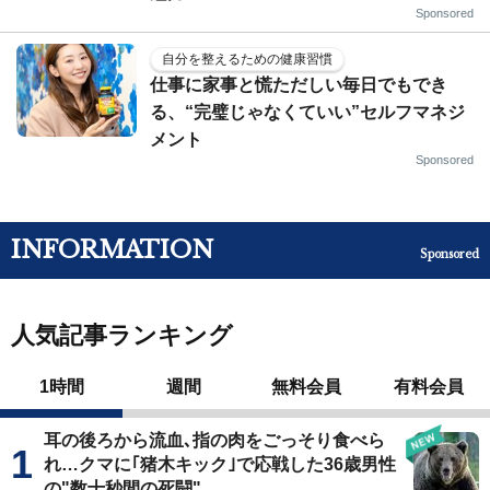
Sponsored
自分を整えるための健康習慣
仕事に家事と慌ただしい毎日でもでき
る、“完璧じゃなくていい”セルフマネジ
メント
Sponsored
INFORMATION
Sponsored
人気記事ランキング
1時間
週間
無料会員
有料会員
耳の後ろから流血､指の肉をごっそり食べら
れ…クマに｢猪木キック｣で応戦した36歳男性
の"数十秒間の死闘"