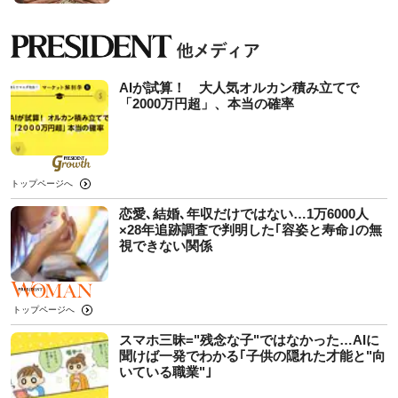
AIが試算！ 大人気オルカン積み立てで
「2000万円超」、本当の確率
トップページへ
恋愛､結婚､年収だけではない…1万6000人
×28年追跡調査で判明した｢容姿と寿命｣の無
視できない関係
トップページへ
スマホ三昧="残念な子"ではなかった…AIに
聞けば一発でわかる｢子供の隠れた才能と"向
いている職業"｣