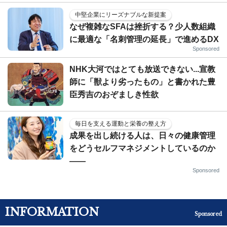
中堅企業にリーズナブルな新提案
なぜ複雑なSFAは挫折する？少人数組織
に最適な「名刺管理の延長」で進めるDX
Sponsored
NHK大河ではとても放送できない...宣教
師に「獣より劣ったもの」と書かれた豊
臣秀吉のおぞましき性欲
毎日を支える運動と栄養の整え方
成果を出し続ける人は、日々の健康管理
をどうセルフマネジメントしているのか
——
Sponsored
INFORMATION
Sponsored