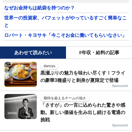
なぜお金持ちは紙袋を持つのか？
世界一の投資家、バフェットがやっているすごく簡単なこ
と
ロバート・キヨサキ「今こそお金に働いてもらいなさい」
あわせて読みたい
#年収・給料の記事
dancyu
黒瀬ぶりの魅力を味わい尽くす！フライ
の豪華3種盛りと刺身が夏限定で登場
Sponsored
期待を超えるチームの強さ
「さすが」の一言に込められた驚きや感
動。新しい価値を生み出し続ける電通の
挑戦
Sponsored