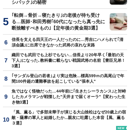
シパック｣の秘密
｢転倒→骨折→寝たきり｣の老後が待ち受け
る…医師･和田秀樹｢60代になったら真っ先に
断捨離すべきもの｣【定年後の黄金期3選】
信長を支える四天王の一人だったのに…秀吉にハメられて｢清
須会議｣に出席できなかった武将の哀れな末路
織田でも武田でも上杉でもない…信長より20年早く｢最初の天
下人｣になった､教科書に載らない戦国武将の名前【豊臣兄弟！
3選】
｢サンダル登山の若者｣より実は危険…標高599ｍの高尾山で年
間100件超の遭難事故を起こしている"張本人"
魚ではなく怪物だった…44年前に｢生きたシーラカンス｣と対峙
したカメラマンが戦慄した"天井まで届くオーラ"【変わった生
き物3選】
「風、薫る」で多部未華子が演じる大山捨松はなぜ20歳上の宿
敵・薩摩の軍人と結婚したか...親友に吐露した本音【風、薫る
３選】