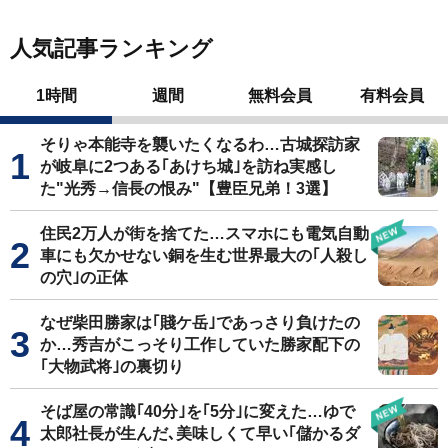
人気記事ランキング
1時間
週間
無料会員
有料会員
そりゃ本能寺を襲いたくなるわ…古城探訪家
が岐阜に2つある｢あけち城｣を訪ね実感し
た"光秀→信長の恨み"【豊臣兄弟！3選】
住民2万人が街を捨てた…スマホにも電気自動
車にも欠かせない銅を生む世界最大の｢人殺し
の穴｣の正体
なぜ柴田勝家は｢賤ケ岳｣であっさり負けたの
か…秀吉がこっそり工作していた勝家配下の
｢大物武将｣の裏切り
そば屋の常識｢40分｣を｢5分｣に変えた…ゆで
太郎社長が生んだ､美味しくて早い｢儲かるダ