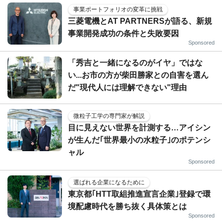
事業ポートフォリオの変革に挑戦
三菱電機とAT PARTNERSが語る、新規
事業開発成功の条件と失敗要因
Sponsored
「秀吉と一緒になるのがイヤ」ではな
い...お市の方が柴田勝家との自害を選ん
だ"現代人には理解できない"理由
微粒子工学の専門家が解説
目に見えない世界を計測する…アイシン
が生んだ｢世界最小の水粒子｣のポテンシ
ャル
Sponsored
選ばれる企業になるために
東京都｢HTT取組推進宣言企業｣登録で環
境配慮時代を勝ち抜く具体策とは
Sponsored