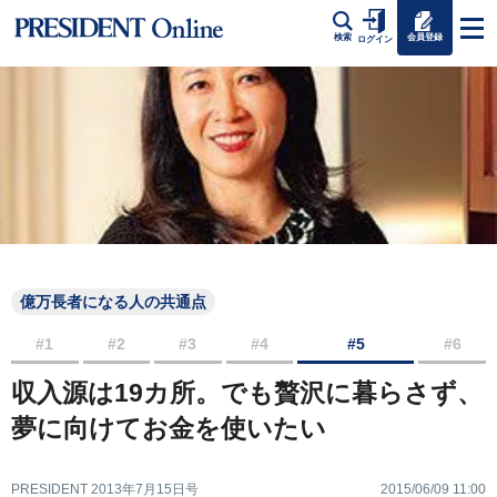
会員登録
検索
ログイン
億万長者になる人の共通点
#1
#2
#3
#4
#5
#6
収入源は19カ所。でも贅沢に暮らさず、
夢に向けてお金を使いたい
PRESIDENT 2013年7月15日号
2015/06/09 11:00