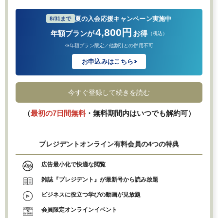
夏の入会応援キャンペーン実施中
8/31まで
4,800円
年額プランが
お得
（税込）
※年額プラン限定／他割引との併用不可
お申込みはこちら
今すぐ登録して続きを読む
（
最初の7日間無料
・無料期間内はいつでも解約可）
プレジデントオンライン有料会員の4つの特典
広告最小化で快適な閲覧
雑誌『プレジデント』が最新号から読み放題
ビジネスに役立つ学びの動画が見放題
会員限定オンラインイベント