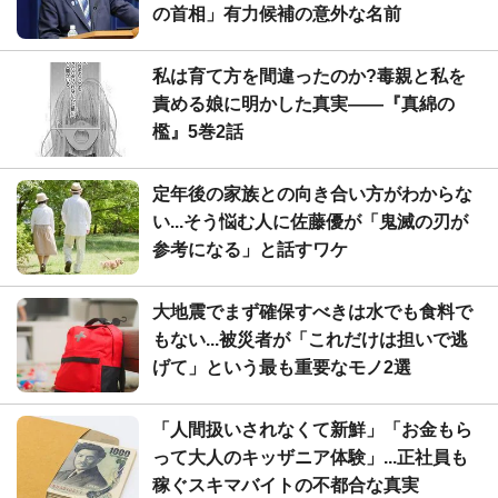
の首相」有力候補の意外な名前
私は育て方を間違ったのか?毒親と私を
責める娘に明かした真実――『真綿の
檻』5巻2話
定年後の家族との向き合い方がわからな
い...そう悩む人に佐藤優が「鬼滅の刃が
参考になる」と話すワケ
大地震でまず確保すべきは水でも食料で
もない...被災者が「これだけは担いで逃
げて」という最も重要なモノ2選
「人間扱いされなくて新鮮」「お金もら
って大人のキッザニア体験」...正社員も
稼ぐスキマバイトの不都合な真実