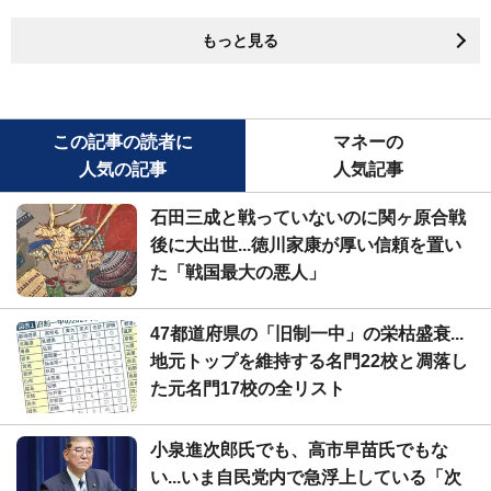
もっと見る
この記事の読者に
マネーの
人気の記事
人気記事
石田三成と戦っていないのに関ヶ原合戦
後に大出世...徳川家康が厚い信頼を置い
た「戦国最大の悪人」
47都道府県の「旧制一中」の栄枯盛衰...
地元トップを維持する名門22校と凋落し
た元名門17校の全リスト
小泉進次郎氏でも、高市早苗氏でもな
い...いま自民党内で急浮上している「次