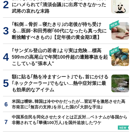
にハメられて｢清須会議｣に出席できなかった
武将の哀れな末路
｢転倒→骨折→寝たきり｣の老後が待ち受け
る…医師･和田秀樹｢60代になったら真っ先に
断捨離すべきもの｣【定年後の黄金期3選】
｢サンダル登山の若者｣より実は危険…標高
599ｍの高尾山で年間100件超の遭難事故を起
こしている"張本人"
額に貼る｢熱を冷ますシート｣でも､首にかける
｢ネッククーラー｣でもない…熱中症対策に最
も効果的なアイテム
米国は曖昧､韓国は冷ややかだったが…習近平を激怒させた高
市発言に｢無言の支持｣を示した国の｢大胆な手法｣
中国系住民を同化させたタイとは正反対…ベトナムが各国から
非難されても｢華僑100万人｣を国外追放したワケ