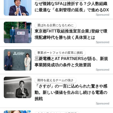
なぜ複雑なSFAは挫折する？少人数組織
に最適な「名刺管理の延長」で進めるDX
Sponsored
選ばれる企業になるために
東京都｢HTT取組推進宣言企業｣登録で環
境配慮時代を勝ち抜く具体策とは
Sponsored
事業ポートフォリオの変革に挑戦
三菱電機とAT PARTNERSが語る、新規
事業開発成功の条件と失敗要因
Sponsored
期待を超えるチームの強さ
「さすが」の一言に込められた驚きや感
動。新しい価値を生み出し続ける電通の
挑戦
Sponsored