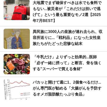
大地震でまず確保すべきは水でも食料で
もない...被災者が「これだけは担いで逃
げて」という最も重要なモノ2選【2025
年7月BEST】
異民族に3000人の皇族が連れ去られ、収
容所送りに...「戦利品」になった女性皇
族たちがたどった悲惨な結末
「牛乳だけ」よりずっと効果的...医師
「必ず一緒に摂って」と断言、骨を強く
する"スーパーで買える食材"
パカッと開けて週に1、2個食べるだけ...
がん専門医が勧める「大腸がんを予防す
るオメガ脂肪酸たっぷり食品」