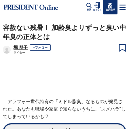
会員登録
検索
ログイン
容赦ない残暑！ 加齢臭よりずっと臭い中
年臭の正体とは
堀 朋子
+フォロー
ライター
アラフォー世代特有の「ミドル脂臭」なるものが発見さ
れた。あなたも職場や家庭で知らないうちに、“スメハラ”し
てしまっているかも!?