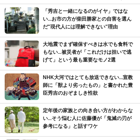
「秀吉と一緒になるのがイヤ」ではな
い...お市の方が柴田勝家との自害を選ん
だ"現代人には理解できない"理由
大地震でまず確保すべきは水でも食料で
もない...被災者が「これだけは担いで逃
げて」という最も重要なモノ2選
NHK大河ではとても放送できない...宣教
師に「獣より劣ったもの」と書かれた豊
臣秀吉のおぞましき性欲
定年後の家族との向き合い方がわからな
い...そう悩む人に佐藤優が「鬼滅の刃が
参考になる」と話すワケ