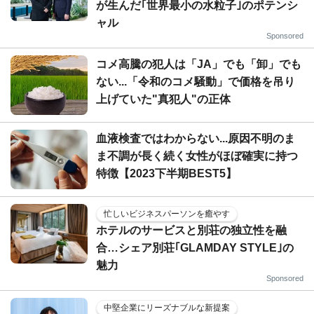
が生んだ｢世界最小の水粒子｣のポテンシ
ャル
Sponsored
コメ高騰の犯人は「JA」でも「卸」でも
ない...「令和のコメ騒動」で価格を吊り
上げていた"真犯人"の正体
血液検査ではわからない...原因不明のま
ま不調が長く続く女性がほぼ確実に持つ
特徴【2023下半期BEST5】
忙しいビジネスパーソンを癒やす
ホテルのサービスと別荘の独立性を融
合…シェア別荘｢GLAMDAY STYLE｣の
魅力
Sponsored
中堅企業にリーズナブルな新提案