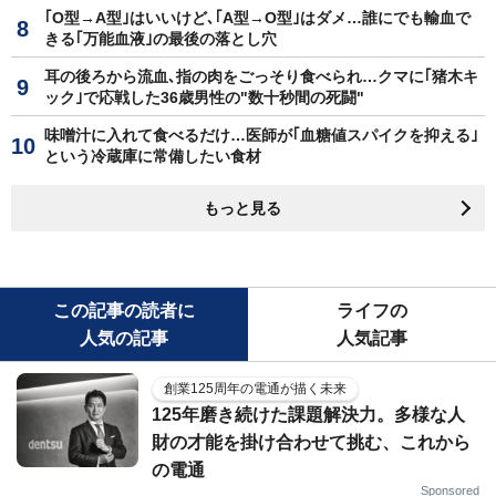
｢O型→A型｣はいいけど､｢A型→O型｣はダメ…誰にでも輸血で
きる｢万能血液｣の最後の落とし穴
耳の後ろから流血､指の肉をごっそり食べられ…クマに｢猪木キ
ック｣で応戦した36歳男性の"数十秒間の死闘"
味噌汁に入れて食べるだけ…医師が｢血糖値スパイクを抑える｣
という冷蔵庫に常備したい食材
もっと見る
この記事の読者に
ライフの
人気の記事
人気記事
創業125周年の電通が描く未来
125年磨き続けた課題解決力。多様な人
財の才能を掛け合わせて挑む、これから
の電通
Sponsored