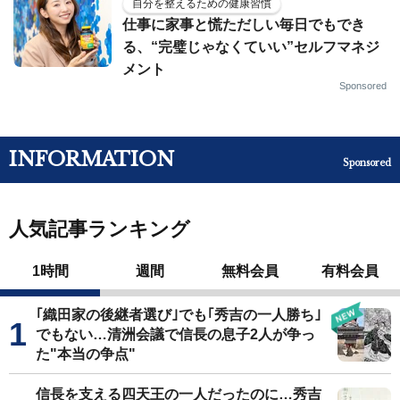
自分を整えるための健康習慣
仕事に家事と慌ただしい毎日でもでき
る、“完璧じゃなくていい”セルフマネジ
メント
Sponsored
INFORMATION
Sponsored
人気記事ランキング
1時間
週間
無料会員
有料会員
｢織田家の後継者選び｣でも｢秀吉の一人勝ち｣
でもない…清洲会議で信長の息子2人が争っ
た"本当の争点"
信長を支える四天王の一人だったのに…秀吉