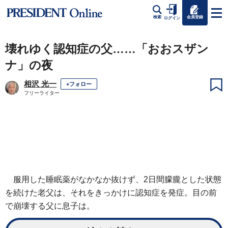
会員登録
検索
ログイン
壊れゆく認知症の父……「おおスザン
ナ」の夜
相沢 光一
+フォロー
フリーライター
服用した睡眠薬がなかなか抜けず、2日間朦朧とした状態
を続けた老父は、それをきっかけに認知症を発症。目の前
で崩壊する父に息子は。