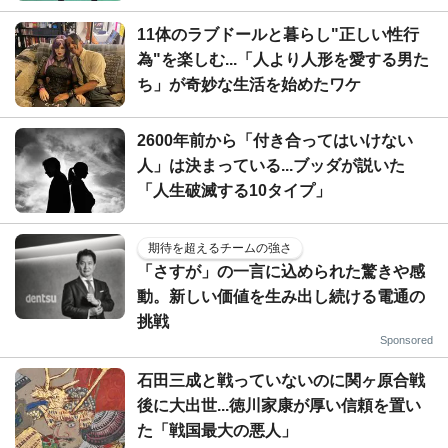
11体のラブドールと暮らし"正しい性行
為"を楽しむ...「人より人形を愛する男た
ち」が奇妙な生活を始めたワケ
2600年前から「付き合ってはいけない
人」は決まっている...ブッダが説いた
「人生破滅する10タイプ」
期待を超えるチームの強さ
「さすが」の一言に込められた驚きや感
動。新しい価値を生み出し続ける電通の
挑戦
Sponsored
石田三成と戦っていないのに関ヶ原合戦
後に大出世...徳川家康が厚い信頼を置い
た「戦国最大の悪人」