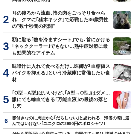
耳の後ろから流血､指の肉をごっそり食べら
れ…クマに｢猪木キック｣で応戦した36歳男性
の"数十秒間の死闘"
額に貼る｢熱を冷ますシート｣でも､首にかける
｢ネッククーラー｣でもない…熱中症対策に最
も効果的なアイテム
味噌汁に入れて食べるだけ…医師が｢血糖値ス
パイクを抑える｣という冷蔵庫に常備したい食
材
｢O型→A型｣はいいけど､｢A型→O型｣はダメ…
誰にでも輸血できる｢万能血液｣の最後の落と
し穴
襟付きなのに周囲から｢だらしない｣と思われる…帰省の際に選
んではいけない｢ユニクロの2990円のポロシャツ｣
だから習近平は心底焦っている…中国のITもEVも壊滅させる力