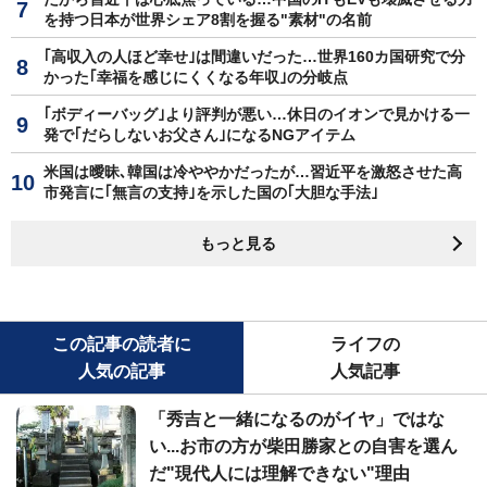
を持つ日本が世界シェア8割を握る"素材"の名前
｢高収入の人ほど幸せ｣は間違いだった…世界160カ国研究で分
かった｢幸福を感じにくくなる年収｣の分岐点
｢ボディーバッグ｣より評判が悪い…休日のイオンで見かける一
発で｢だらしないお父さん｣になるNGアイテム
米国は曖昧､韓国は冷ややかだったが…習近平を激怒させた高
市発言に｢無言の支持｣を示した国の｢大胆な手法｣
もっと見る
この記事の読者に
ライフの
人気の記事
人気記事
「秀吉と一緒になるのがイヤ」ではな
い...お市の方が柴田勝家との自害を選ん
だ"現代人には理解できない"理由