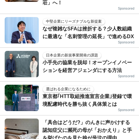
荘」へ！
Sponsored
中堅企業にリーズナブルな新提案
なぜ複雑なSFAは挫折する？少人数組織
に最適な「名刺管理の延長」で進めるDX
Sponsored
日本企業の新規事業開発の課題
小手先の協業を脱却！オープンイノベー
ションを経営アジェンダにする方法
Sponsored
選ばれる企業になるために
東京都｢HTT取組推進宣言企業｣登録で環
境配慮時代を勝ち抜く具体策とは
Sponsored
「具合はどうだ?」のんきに声かけする
認知症父に瀕死の母が「おかえり」と手
を挙げたのを見た娘が号泣の理由