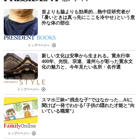
首よりも脇よりも効果的…熱中症研究者が
｢暑いときは真っ先にここを冷やせ｣という意
外な体の部位
トップページへ
新しい文化は安寧から生まれる。寛永行幸
400年、光悦、宗達、遠州らが彩った寛永文
化の魅力と、今年見たい名所・名作選
トップページへ
スマホ三昧="残念な子"ではなかった…AIに
聞けば一発でわかる｢子供の隠れた才能と"向
いている職業"｣
トップページへ