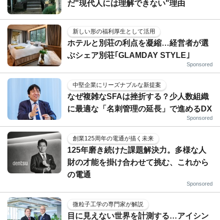
だ"現代人には理解できない"理由
新しい形の福利厚生として活用
ホテルと別荘の利点を凝縮…経営者が選
ぶシェア別荘｢GLAMDAY STYLE｣
Sponsored
中堅企業にリーズナブルな新提案
なぜ複雑なSFAは挫折する？少人数組織
に最適な「名刺管理の延長」で進めるDX
Sponsored
創業125周年の電通が描く未来
125年磨き続けた課題解決力。多様な人
財の才能を掛け合わせて挑む、これから
の電通
Sponsored
微粒子工学の専門家が解説
目に見えない世界を計測する…アイシン