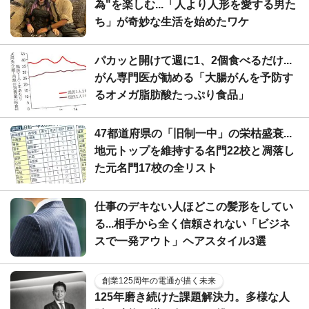
為"を楽しむ...「人より人形を愛する男た
ち」が奇妙な生活を始めたワケ
パカッと開けて週に1、2個食べるだけ...
がん専門医が勧める「大腸がんを予防す
るオメガ脂肪酸たっぷり食品」
47都道府県の「旧制一中」の栄枯盛衰...
地元トップを維持する名門22校と凋落し
た元名門17校の全リスト
仕事のデキない人ほどこの髪形をしてい
る...相手から全く信頼されない「ビジネ
スで一発アウト」ヘアスタイル3選
創業125周年の電通が描く未来
125年磨き続けた課題解決力。多様な人