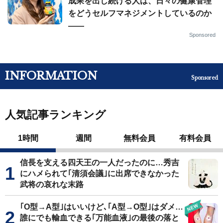
成果を出し続ける人は、日々の健康管理
をどうセルフマネジメントしているのか
——
Sponsored
INFORMATION
Sponsored
人気記事ランキング
1時間
週間
無料会員
有料会員
信長を支える四天王の一人だったのに…秀吉
にハメられて｢清須会議｣に出席できなかった
武将の哀れな末路
｢O型→A型｣はいいけど､｢A型→O型｣はダメ…
誰にでも輸血できる｢万能血液｣の最後の落と