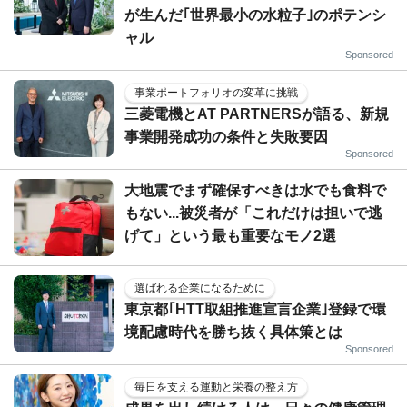
が生んだ｢世界最小の水粒子｣のポテンシ
ャル
Sponsored
事業ポートフォリオの変革に挑戦
三菱電機とAT PARTNERSが語る、新規
事業開発成功の条件と失敗要因
Sponsored
大地震でまず確保すべきは水でも食料で
もない...被災者が「これだけは担いで逃
げて」という最も重要なモノ2選
選ばれる企業になるために
東京都｢HTT取組推進宣言企業｣登録で環
境配慮時代を勝ち抜く具体策とは
Sponsored
毎日を支える運動と栄養の整え方