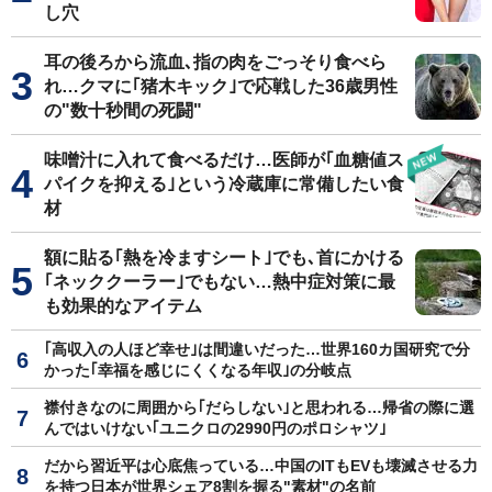
し穴
耳の後ろから流血､指の肉をごっそり食べら
れ…クマに｢猪木キック｣で応戦した36歳男性
の"数十秒間の死闘"
味噌汁に入れて食べるだけ…医師が｢血糖値ス
パイクを抑える｣という冷蔵庫に常備したい食
材
額に貼る｢熱を冷ますシート｣でも､首にかける
｢ネッククーラー｣でもない…熱中症対策に最
も効果的なアイテム
｢高収入の人ほど幸せ｣は間違いだった…世界160カ国研究で分
かった｢幸福を感じにくくなる年収｣の分岐点
襟付きなのに周囲から｢だらしない｣と思われる…帰省の際に選
んではいけない｢ユニクロの2990円のポロシャツ｣
だから習近平は心底焦っている…中国のITもEVも壊滅させる力
を持つ日本が世界シェア8割を握る"素材"の名前