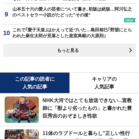
山本五十六の愛人の芸者について書き､初版は絶版…阿川弘之
のベストセラー小説がたどった"その後"
これで｢愛子天皇｣はかえって近づいた…島田裕巳｢野望にとら
われた麻生太郎が見落とした皇室典範の大原則｣
もっと見る
この記事の読者に
キャリアの
人気の記事
人気記事
NHK大河ではとても放送できない...宣教
師に「獣より劣ったもの」と書かれた豊
臣秀吉のおぞましき性欲
11体のラブドールと暮らし"正しい性行