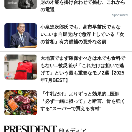
財の才能を掛け合わせて挑む、これから
の電通
Sponsored
小泉進次郎氏でも、高市早苗氏でもな
い...いま自民党内で急浮上している「次
の首相」有力候補の意外な名前
大地震でまず確保すべきは水でも食料で
もない...被災者が「これだけは担いで逃
げて」という最も重要なモノ2選【2025
年7月BEST】
「牛乳だけ」よりずっと効果的...医師
「必ず一緒に摂って」と断言、骨を強く
する"スーパーで買える食材"