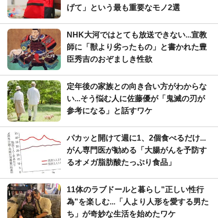
げて」という最も重要なモノ2選
NHK大河ではとても放送できない...宣教
師に「獣より劣ったもの」と書かれた豊
臣秀吉のおぞましき性欲
定年後の家族との向き合い方がわからな
い...そう悩む人に佐藤優が「鬼滅の刃が
参考になる」と話すワケ
パカッと開けて週に1、2個食べるだけ...
がん専門医が勧める「大腸がんを予防す
るオメガ脂肪酸たっぷり食品」
11体のラブドールと暮らし"正しい性行
為"を楽しむ...「人より人形を愛する男た
ち」が奇妙な生活を始めたワケ