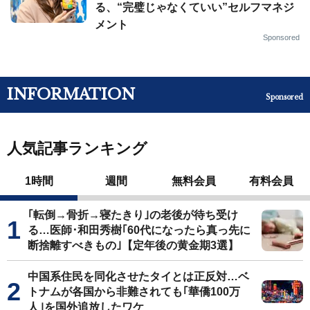
る、“完璧じゃなくていい”セルフマネジ
メント
Sponsored
INFORMATION
Sponsored
人気記事ランキング
1時間
週間
無料会員
有料会員
｢転倒→骨折→寝たきり｣の老後が待ち受け
る…医師･和田秀樹｢60代になったら真っ先に
断捨離すべきもの｣【定年後の黄金期3選】
中国系住民を同化させたタイとは正反対…ベ
トナムが各国から非難されても｢華僑100万
人｣を国外追放したワケ