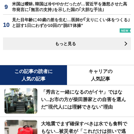
米国は曖昧､韓国は冷ややかだったが…習近平を激怒させた高
市発言に｢無言の支持｣を示した国の｢大胆な手法｣
見た目年齢に40歳の差を生む…医師が｢太りにくい体をつくる｣
と話す1日にわずか10回の"脱ET体操"
もっと見る
この記事の読者に
キャリアの
人気の記事
人気記事
「秀吉と一緒になるのがイヤ」ではな
い...お市の方が柴田勝家との自害を選ん
だ"現代人には理解できない"理由
大地震でまず確保すべきは水でも食料で
もない...被災者が「これだけは担いで逃