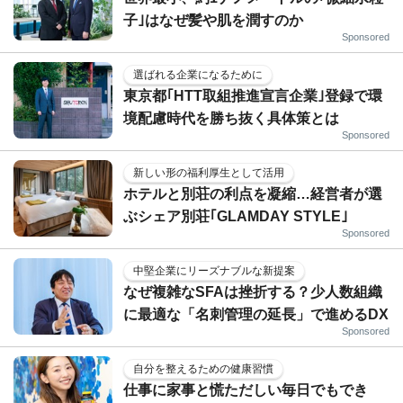
子｣はなぜ髪や肌を潤すのか
Sponsored
選ばれる企業になるために
東京都｢HTT取組推進宣言企業｣登録で環
境配慮時代を勝ち抜く具体策とは
Sponsored
新しい形の福利厚生として活用
ホテルと別荘の利点を凝縮…経営者が選
ぶシェア別荘｢GLAMDAY STYLE｣
Sponsored
中堅企業にリーズナブルな新提案
なぜ複雑なSFAは挫折する？少人数組織
に最適な「名刺管理の延長」で進めるDX
Sponsored
自分を整えるための健康習慣
仕事に家事と慌ただしい毎日でもでき