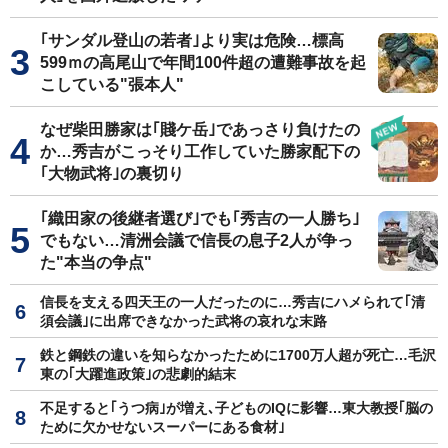
｢サンダル登山の若者｣より実は危険…標高
599ｍの高尾山で年間100件超の遭難事故を起
こしている"張本人"
なぜ柴田勝家は｢賤ケ岳｣であっさり負けたの
か…秀吉がこっそり工作していた勝家配下の
｢大物武将｣の裏切り
｢織田家の後継者選び｣でも｢秀吉の一人勝ち｣
でもない…清洲会議で信長の息子2人が争っ
た"本当の争点"
信長を支える四天王の一人だったのに…秀吉にハメられて｢清
須会議｣に出席できなかった武将の哀れな末路
鉄と鋼鉄の違いを知らなかったために1700万人超が死亡…毛沢
東の｢大躍進政策｣の悲劇的結末
不足すると｢うつ病｣が増え､子どものIQに影響…東大教授｢脳の
ために欠かせないスーパーにある食材｣