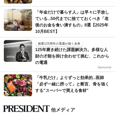
「年金だけで暮らす人」は早々に手放し
ている...50代までに捨てておくべき「老
後のお金を食い潰すもの」8選【2025年
10月BEST】
創業125周年の電通が描く未来
125年磨き続けた課題解決力。多様な人
財の才能を掛け合わせて挑む、これから
の電通
Sponsored
「牛乳だけ」よりずっと効果的...医師
「必ず一緒に摂って」と断言、骨を強く
する"スーパーで買える食材"