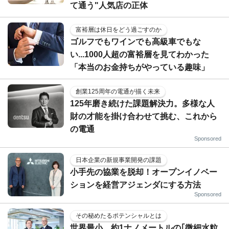
て通う"人気店の正体
富裕層は休日をどう過ごすのか
ゴルフでもワインでも高級車でもな
い...1000人超の富裕層を見てわかった
「本当のお金持ちがやっている趣味」
創業125周年の電通が描く未来
125年磨き続けた課題解決力。多様な人
財の才能を掛け合わせて挑む、これから
の電通
Sponsored
日本企業の新規事業開発の課題
小手先の協業を脱却！オープンイノベー
ションを経営アジェンダにする方法
Sponsored
その秘めたるポテンシャルとは
世界最小、約1ナノメートルの｢微細水粒