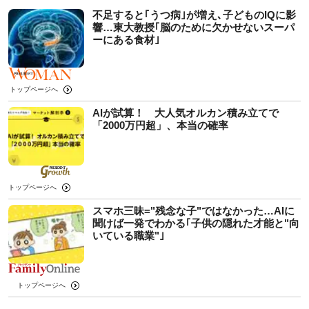
不足すると｢うつ病｣が増え､子どものIQに影
響…東大教授｢脳のために欠かせないスーパ
ーにある食材｣
トップページへ
AIが試算！ 大人気オルカン積み立てで
「2000万円超」、本当の確率
トップページへ
スマホ三昧="残念な子"ではなかった…AIに
聞けば一発でわかる｢子供の隠れた才能と"向
いている職業"｣
トップページへ