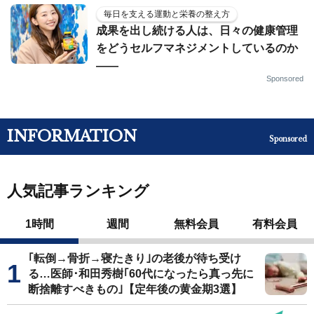
毎日を支える運動と栄養の整え方
成果を出し続ける人は、日々の健康管理
をどうセルフマネジメントしているのか
——
Sponsored
INFORMATION
Sponsored
人気記事ランキング
1時間
週間
無料会員
有料会員
｢転倒→骨折→寝たきり｣の老後が待ち受け
る…医師･和田秀樹｢60代になったら真っ先に
断捨離すべきもの｣【定年後の黄金期3選】