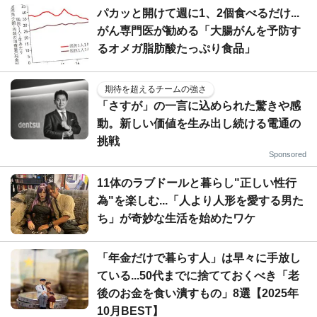
パカッと開けて週に1、2個食べるだけ...
がん専門医が勧める「大腸がんを予防す
るオメガ脂肪酸たっぷり食品」
期待を超えるチームの強さ
「さすが」の一言に込められた驚きや感
動。新しい価値を生み出し続ける電通の
挑戦
Sponsored
11体のラブドールと暮らし"正しい性行
為"を楽しむ...「人より人形を愛する男た
ち」が奇妙な生活を始めたワケ
「年金だけで暮らす人」は早々に手放し
ている...50代までに捨てておくべき「老
後のお金を食い潰すもの」8選【2025年
10月BEST】