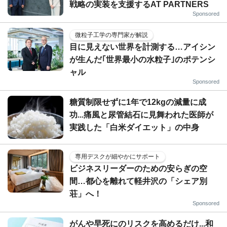
戦略の実装を支援するAT PARTNERS
Sponsored
微粒子工学の専門家が解説
目に見えない世界を計測する…アイシン
が生んだ｢世界最小の水粒子｣のポテンシ
ャル
Sponsored
糖質制限せずに1年で12kgの減量に成
功...痛風と尿管結石に見舞われた医師が
実践した「白米ダイエット」の中身
専用デスクが細やかにサポート
ビジネスリーダーのための安らぎの空
間…都心を離れて軽井沢の「シェア別
荘」へ！
Sponsored
がんや早死にのリスクを高めるだけ...和