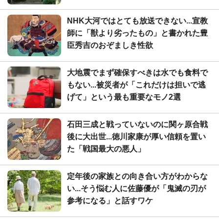
NHK大河ではとても放送できない...宣教
師に「獣より劣ったもの」と書かれた豊
臣秀吉のおぞましき性欲
大地震でまず確保すべきは水でも食料で
もない...被災者が「これだけは担いで逃
げて」という最も重要なモノ2選
石田三成と戦っていないのに関ヶ原合戦
後に大出世...徳川家康が厚い信頼を置い
た「戦国最大の悪人」
定年後の家族との向き合い方がわからな
い...そう悩む人に佐藤優が「鬼滅の刃が
参考になる」と話すワケ