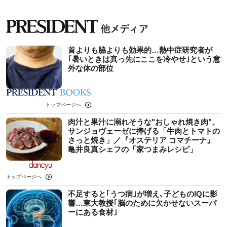
首よりも脇よりも効果的…熱中症研究者が
｢暑いときは真っ先にここを冷やせ｣という意
外な体の部位
トップページへ
肉汁と果汁に溺れそうな"おしゃれ焼き肉"。
サンジョヴェーゼに捧げる「牛肉とトマトの
さっと焼き」／『オステリア コマチーナ』
亀井良真シェフの「家つまみレシピ」
トップページへ
不足すると｢うつ病｣が増え､子どものIQに影
響…東大教授｢脳のために欠かせないスーパ
ーにある食材｣