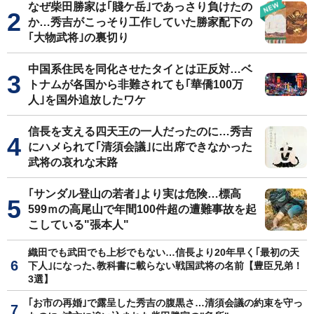
なぜ柴田勝家は｢賤ケ岳｣であっさり負けたの
か…秀吉がこっそり工作していた勝家配下の
｢大物武将｣の裏切り
中国系住民を同化させたタイとは正反対…ベ
トナムが各国から非難されても｢華僑100万
人｣を国外追放したワケ
信長を支える四天王の一人だったのに…秀吉
にハメられて｢清須会議｣に出席できなかった
武将の哀れな末路
｢サンダル登山の若者｣より実は危険…標高
599ｍの高尾山で年間100件超の遭難事故を起
こしている"張本人"
織田でも武田でも上杉でもない…信長より20年早く｢最初の天
下人｣になった､教科書に載らない戦国武将の名前【豊臣兄弟！
3選】
｢お市の再婚｣で露呈した秀吉の腹黒さ…清須会議の約束を守っ