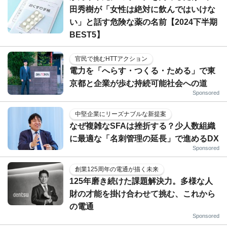
田秀樹が「女性は絶対に飲んではいけな
い」と話す危険な薬の名前【2024下半期
BEST5】
官民で挑むHTTアクション
電力を「へらす・つくる・ためる」で東
京都と企業が歩む持続可能社会への道
Sponsored
中堅企業にリーズナブルな新提案
なぜ複雑なSFAは挫折する？少人数組織
に最適な「名刺管理の延長」で進めるDX
Sponsored
創業125周年の電通が描く未来
125年磨き続けた課題解決力。多様な人
財の才能を掛け合わせて挑む、これから
の電通
Sponsored