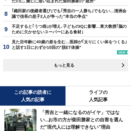
たのに､滅亡に追い込まれた柴田勝家の"急所"
｢織田家の後継者選び｣でも｢秀吉の一人勝ち｣でもない…清洲会
議で信長の息子2人が争った"本当の争点"
不足すると｢うつ病｣が増え､子どものIQに影響…東大教授｢脳の
ために欠かせないスーパーにある食材｣
見た目年齢に40歳の差を生む…医師が｢太りにくい体をつくる｣
と話す1日にわずか10回の"脱ET体操"
もっと見る
この記事の読者に
ライフの
人気の記事
人気記事
「秀吉と一緒になるのがイヤ」ではな
い...お市の方が柴田勝家との自害を選ん
だ"現代人には理解できない"理由