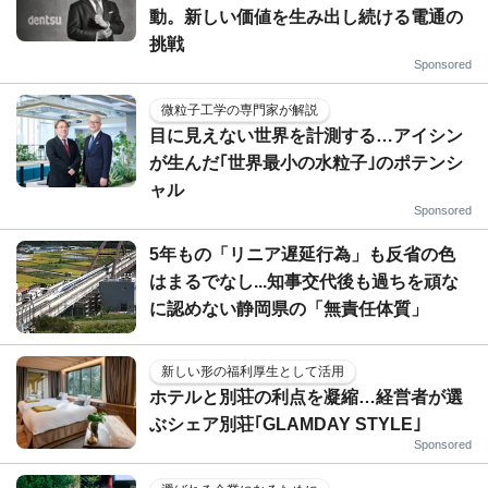
動。新しい価値を生み出し続ける電通の
挑戦
Sponsored
微粒子工学の専門家が解説
目に見えない世界を計測する…アイシン
が生んだ｢世界最小の水粒子｣のポテンシ
ャル
Sponsored
5年もの「リニア遅延行為」も反省の色
はまるでなし...知事交代後も過ちを頑な
に認めない静岡県の「無責任体質」
新しい形の福利厚生として活用
ホテルと別荘の利点を凝縮…経営者が選
ぶシェア別荘｢GLAMDAY STYLE｣
Sponsored