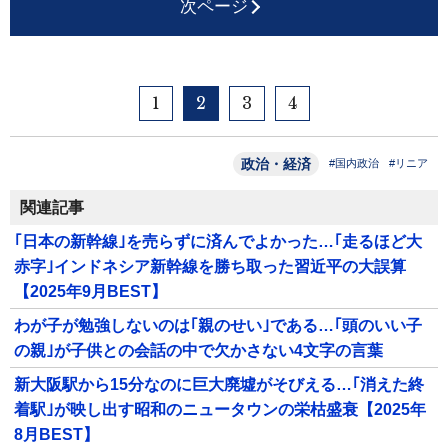
次ページ
1
2
3
4
政治・経済
#国内政治
#リニア
関連記事
｢日本の新幹線｣を売らずに済んでよかった…｢走るほど大
赤字｣インドネシア新幹線を勝ち取った習近平の大誤算
【2025年9月BEST】
わが子が勉強しないのは｢親のせい｣である…｢頭のいい子
の親｣が子供との会話の中で欠かさない4文字の言葉
新大阪駅から15分なのに巨大廃墟がそびえる…｢消えた終
着駅｣が映し出す昭和のニュータウンの栄枯盛衰【2025年
8月BEST】