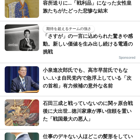
容所送りに...「戦利品」になった女性皇
族たちがたどった悲惨な結末
期待を超えるチームの強さ
「さすが」の一言に込められた驚きや感
動。新しい価値を生み出し続ける電通の
挑戦
Sponsored
小泉進次郎氏でも、高市早苗氏でもな
い...いま自民党内で急浮上している「次
の首相」有力候補の意外な名前
石田三成と戦っていないのに関ヶ原合戦
後に大出世...徳川家康が厚い信頼を置い
た「戦国最大の悪人」
仕事のデキない人ほどこの髪形をしてい