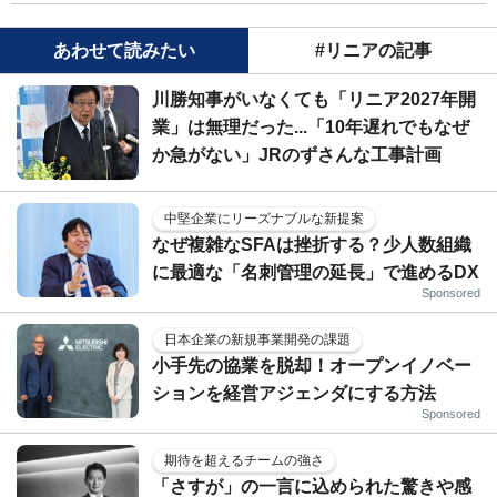
あわせて読みたい
#リニアの記事
川勝知事がいなくても「リニア2027年開
業」は無理だった...「10年遅れでもなぜ
か急がない」JRのずさんな工事計画
中堅企業にリーズナブルな新提案
なぜ複雑なSFAは挫折する？少人数組織
に最適な「名刺管理の延長」で進めるDX
Sponsored
日本企業の新規事業開発の課題
小手先の協業を脱却！オープンイノベー
ションを経営アジェンダにする方法
Sponsored
期待を超えるチームの強さ
「さすが」の一言に込められた驚きや感