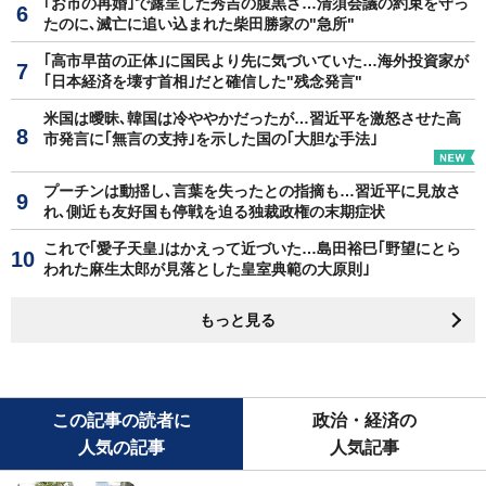
｢お市の再婚｣で露呈した秀吉の腹黒さ…清須会議の約束を守っ
たのに､滅亡に追い込まれた柴田勝家の"急所"
｢高市早苗の正体｣に国民より先に気づいていた…海外投資家が
｢日本経済を壊す首相｣だと確信した"残念発言"
米国は曖昧､韓国は冷ややかだったが…習近平を激怒させた高
市発言に｢無言の支持｣を示した国の｢大胆な手法｣
プーチンは動揺し､言葉を失ったとの指摘も…習近平に見放さ
れ､側近も友好国も停戦を迫る独裁政権の末期症状
これで｢愛子天皇｣はかえって近づいた…島田裕巳｢野望にとら
われた麻生太郎が見落とした皇室典範の大原則｣
もっと見る
この記事の読者に
政治・経済の
人気の記事
人気記事