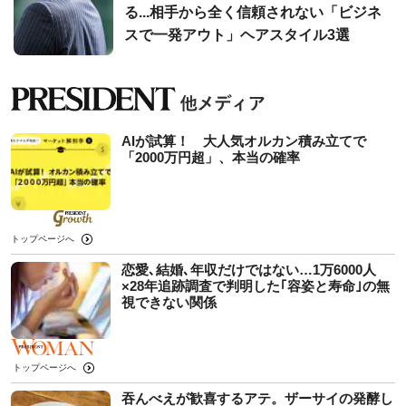
る...相手から全く信頼されない「ビジネ
スで一発アウト」ヘアスタイル3選
AIが試算！ 大人気オルカン積み立てで
「2000万円超」、本当の確率
トップページへ
恋愛､結婚､年収だけではない…1万6000人
×28年追跡調査で判明した｢容姿と寿命｣の無
視できない関係
トップページへ
吞んべえが歓喜するアテ。ザーサイの発酵し