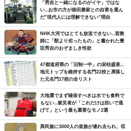
「秀吉と一緒になるのがイヤ」ではな
い...お市の方が柴田勝家との自害を選ん
だ"現代人には理解できない"理由
NHK大河ではとても放送できない...宣教
師に「獣より劣ったもの」と書かれた豊
臣秀吉のおぞましき性欲
47都道府県の「旧制一中」の栄枯盛衰...
地元トップを維持する名門22校と凋落し
た元名門17校の全リスト
大地震でまず確保すべきは水でも食料で
もない...被災者が「これだけは担いで逃
げて」という最も重要なモノ2選
異民族に3000人の皇族が連れ去られ、収