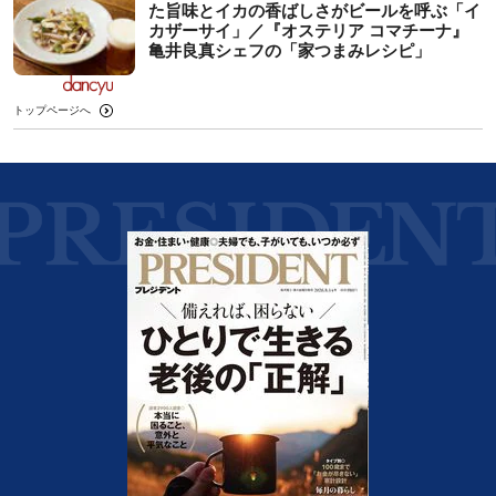
た旨味とイカの香ばしさがビールを呼ぶ「イ
カザーサイ」／『オステリア コマチーナ』
⻲井良真シェフの「家つまみレシピ」
トップページへ