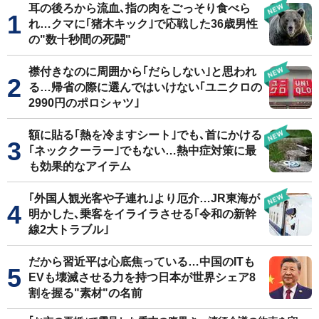
耳の後ろから流血､指の肉をごっそり食べら
れ…クマに｢猪木キック｣で応戦した36歳男性
の"数十秒間の死闘"
襟付きなのに周囲から｢だらしない｣と思われ
る…帰省の際に選んではいけない｢ユニクロの
2990円のポロシャツ｣
額に貼る｢熱を冷ますシート｣でも､首にかける
｢ネッククーラー｣でもない…熱中症対策に最
も効果的なアイテム
｢外国人観光客や子連れ｣より厄介…JR東海が
明かした､乗客をイライラさせる｢令和の新幹
線2大トラブル｣
だから習近平は心底焦っている…中国のITも
EVも壊滅させる力を持つ日本が世界シェア8
割を握る"素材"の名前