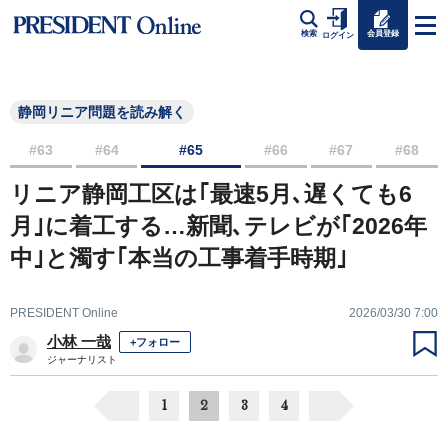
会員登録
検索
ログイン
静岡リニア問題を読み解く
#63
#64
#65
#66
#67
#68
リニア静岡工区は｢最速5月､遅くても6
月｣に着工する…新聞､テレビが｢2026年
中｣と濁す｢本当の工事着手時期｣
PRESIDENT Online
2026/03/30 7:00
小林 一哉
+フォロー
ジャーナリスト
1
2
3
4