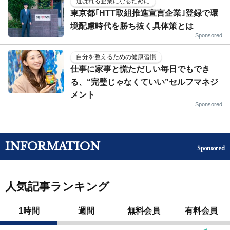
選ばれる企業になるために
東京都｢HTT取組推進宣言企業｣登録で環
境配慮時代を勝ち抜く具体策とは
Sponsored
自分を整えるための健康習慣
仕事に家事と慌ただしい毎日でもでき
る、“完璧じゃなくていい”セルフマネジ
メント
Sponsored
INFORMATION
Sponsored
人気記事ランキング
1時間
週間
無料会員
有料会員