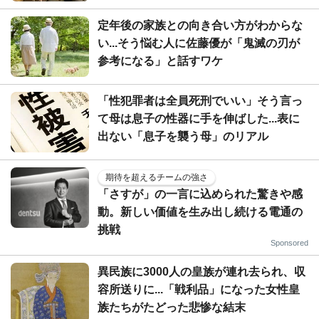
定年後の家族との向き合い方がわからな
い...そう悩む人に佐藤優が「鬼滅の刃が
参考になる」と話すワケ
「性犯罪者は全員死刑でいい」そう言っ
て母は息子の性器に手を伸ばした...表に
出ない「息子を襲う母」のリアル
期待を超えるチームの強さ
「さすが」の一言に込められた驚きや感
動。新しい価値を生み出し続ける電通の
挑戦
Sponsored
異民族に3000人の皇族が連れ去られ、収
容所送りに...「戦利品」になった女性皇
族たちがたどった悲惨な結末