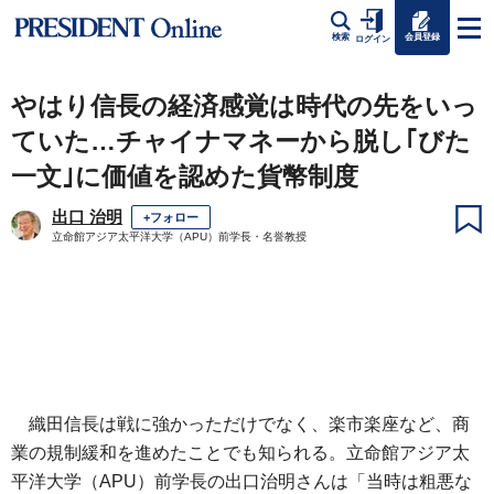
会員登録
検索
ログイン
やはり信長の経済感覚は時代の先をいっ
ていた…チャイナマネーから脱し｢びた
一文｣に価値を認めた貨幣制度
出口 治明
+フォロー
立命館アジア太平洋大学（APU）前学長・名誉教授
織田信長は戦に強かっただけでなく、楽市楽座など、商
業の規制緩和を進めたことでも知られる。立命館アジア太
平洋大学（APU）前学長の出口治明さんは「当時は粗悪な