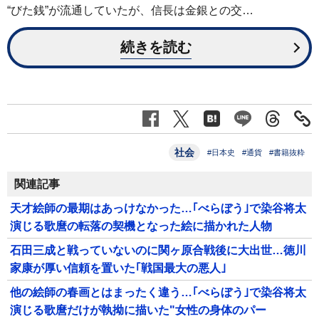
“びた銭”が流通していたが、信長は金銀との交…
続きを読む
社会
#日本史
#通貨
#書籍抜粋
関連記事
天才絵師の最期はあっけなかった…｢べらぼう｣で染谷将太
演じる歌麿の転落の契機となった絵に描かれた人物
石田三成と戦っていないのに関ヶ原合戦後に大出世…徳川
家康が厚い信頼を置いた｢戦国最大の悪人｣
他の絵師の春画とはまったく違う…｢べらぼう｣で染谷将太
演じる歌麿だけが執拗に描いた"女性の身体のパー