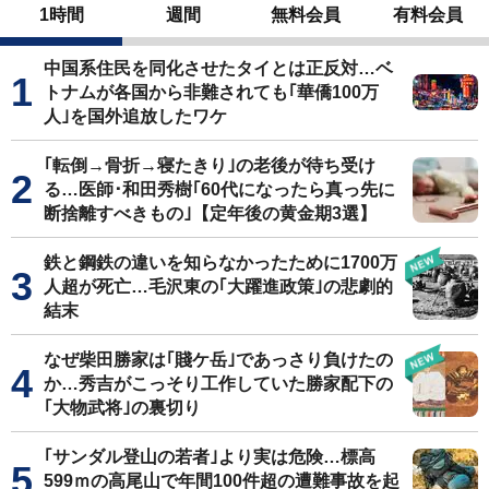
1時間
週間
無料会員
有料会員
中国系住民を同化させたタイとは正反対…ベ
トナムが各国から非難されても｢華僑100万
人｣を国外追放したワケ
｢転倒→骨折→寝たきり｣の老後が待ち受け
る…医師･和田秀樹｢60代になったら真っ先に
断捨離すべきもの｣【定年後の黄金期3選】
鉄と鋼鉄の違いを知らなかったために1700万
人超が死亡…毛沢東の｢大躍進政策｣の悲劇的
結末
なぜ柴田勝家は｢賤ケ岳｣であっさり負けたの
か…秀吉がこっそり工作していた勝家配下の
｢大物武将｣の裏切り
｢サンダル登山の若者｣より実は危険…標高
599ｍの高尾山で年間100件超の遭難事故を起