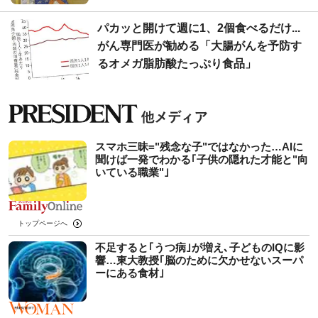
パカッと開けて週に1、2個食べるだけ...
がん専門医が勧める「大腸がんを予防す
るオメガ脂肪酸たっぷり食品」
スマホ三昧="残念な子"ではなかった…AIに
聞けば一発でわかる｢子供の隠れた才能と"向
いている職業"｣
トップページへ
不足すると｢うつ病｣が増え､子どものIQに影
響…東大教授｢脳のために欠かせないスーパ
ーにある食材｣