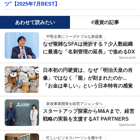
ツ"【2025年7月BEST】
あわせて読みたい
#通貨の記事
中堅企業にリーズナブルな新提案
なぜ複雑なSFAは挫折する？少人数組織
に最適な「名刺管理の延長」で進めるDX
Sponsored
日本初の円硬貨は、なぜ「明治天皇の肖
像」ではなく「龍」が刻まれたのか...
「お金は卑しい」という日本特有の感覚
新規事業開発を経営アジェンダへ
スタートアップ探索からM&Aまで、経営
戦略の実装を支援するAT PARTNERS
Sponsored
忙しいビジネスパーソンを癒やす