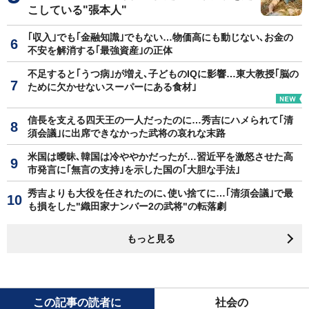
こしている"張本人"
｢収入｣でも｢金融知識｣でもない…物価高にも動じない､お金の
不安を解消する｢最強資産｣の正体
不足すると｢うつ病｣が増え､子どものIQに影響…東大教授｢脳の
ために欠かせないスーパーにある食材｣
信長を支える四天王の一人だったのに…秀吉にハメられて｢清
須会議｣に出席できなかった武将の哀れな末路
米国は曖昧､韓国は冷ややかだったが…習近平を激怒させた高
市発言に｢無言の支持｣を示した国の｢大胆な手法｣
秀吉よりも大役を任されたのに､使い捨てに…｢清須会議｣で最
も損をした"織田家ナンバー2の武将"の転落劇
もっと見る
この記事の読者に
社会の