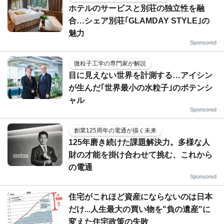
ホテルのサービスと別荘の独立性を融
合…シェア別荘｢GLAMDAY STYLE｣の
魅力
Sponsored
微粒子工学の専門家が解説
目に見えない世界を計測する…アイシン
が生んだ｢世界最小の水粒子｣のポテンシ
ャル
Sponsored
創業125周年の電通が描く未来
125年磨き続けた課題解決力。多様な人
財の才能を掛け合わせて挑む、これから
の電通
Sponsored
住宅がこれほど資産にならないのは日本
だけ...人生最大の買い物を"負の遺産"に
変えた住宅政策の失敗