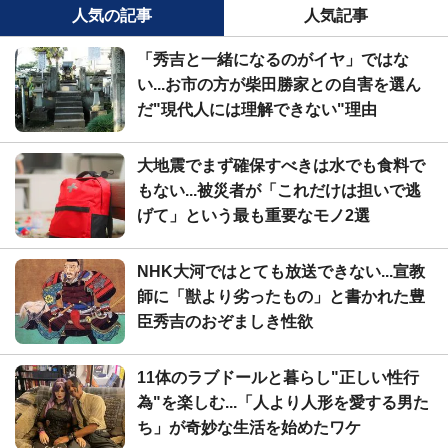
人気の記事
人気記事
「秀吉と一緒になるのがイヤ」ではな
い...お市の方が柴田勝家との自害を選ん
だ"現代人には理解できない"理由
大地震でまず確保すべきは水でも食料で
もない...被災者が「これだけは担いで逃
げて」という最も重要なモノ2選
NHK大河ではとても放送できない...宣教
師に「獣より劣ったもの」と書かれた豊
臣秀吉のおぞましき性欲
11体のラブドールと暮らし"正しい性行
為"を楽しむ...「人より人形を愛する男た
ち」が奇妙な生活を始めたワケ