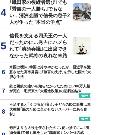
｢織田家の後継者選び｣でも
｢秀吉の一人勝ち｣でもな
い…清洲会議で信長の息子2
人が争った"本当の争点"
信長を支える四天王の一人
だったのに…秀吉にハメら
れて｢清須会議｣に出席でき
なかった武将の哀れな末路
米国は曖昧､韓国は冷ややかだったが…習近平を激
怒させた高市発言に｢無言の支持｣を示した国の｢大
胆な手法｣
鉄と鋼鉄の違いを知らなかったために1700万人超
が死亡…毛沢東の｢大躍進政策｣の悲劇的結末
不足すると｢うつ病｣が増え､子どものIQに影響…東
大教授｢脳のために欠かせないスーパーにある食
材｣
秀吉よりも大役を任されたのに､使い捨てに…｢清
須会議｣で最も損をした"織田家ナンバー2の武