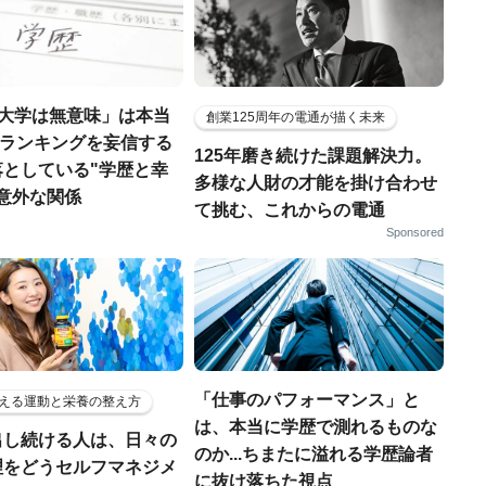
ン大学は無意味」は本当
創業125周年の電通が描く未来
大学ランキングを妄信する
125年磨き続けた課題解決力。
落としている"学歴と幸
多様な人財の才能を掛け合わせ
意外な関係
て挑む、これからの電通
Sponsored
「仕事のパフォーマンス」と
える運動と栄養の整え方
は、本当に学歴で測れるものな
出し続ける人は、日々の
のか...ちまたに溢れる学歴論者
理をどうセルフマネジメ
に抜け落ちた視点