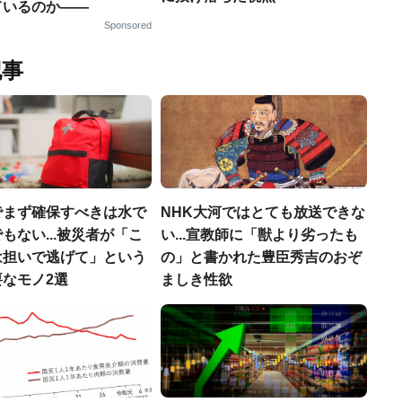
ているのか——
Sponsored
記事
でまず確保すべきは水で
NHK大河ではとても放送できな
もない...被災者が「こ
い...宣教師に「獣より劣ったも
は担いで逃げて」という
の」と書かれた豊臣秀吉のおぞ
なモノ2選
ましき性欲