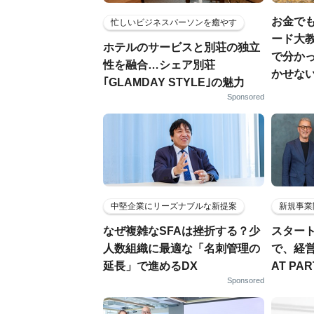
お金でも
忙しいビジネスパーソンを癒やす
ード大教
ホテルのサービスと別荘の独立
で分か
性を融合…シェア別荘
かせな
｢GLAMDAY STYLE｣の魅力
Sponsored
中堅企業にリーズナブルな新提案
新規事業
なぜ複雑なSFAは挫折する？少
スター
人数組織に最適な「名刺管理の
で、経
延長」で進めるDX
AT PA
Sponsored