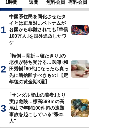
1時間
週間
無料会員
有料会員
中国系住民を同化させたタ
イとは正反対…ベトナムが
各国から非難されても｢華僑
100万人｣を国外追放したワ
ケ
｢転倒→骨折→寝たきり｣の
老後が待ち受ける…医師･和
田秀樹｢60代になったら真っ
先に断捨離すべきもの｣【定
年後の黄金期3選】
｢サンダル登山の若者｣より
実は危険…標高599ｍの高
尾山で年間100件超の遭難
事故を起こしている"張本
人"