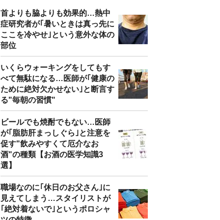
首よりも脇よりも効果的…熱中
症研究者が｢暑いときは真っ先に
ここを冷やせ｣という意外な体の
部位
いくらウォーキングをしてもす
べて無駄になる…医師が｢健康の
ために絶対欠かせない｣と断言す
る"毎朝の習慣"
ビールでも焼酎でもない…医師
が｢脂肪肝まっしぐら｣と注意を
促す"飲みやすくて厄介なお
酒"の種類【お酒の医学知識3
選】
職場なのに｢休日のお父さん｣に
見えてしまう…スタイリストが
｢絶対着ないで｣というポロシャ
ツの特徴