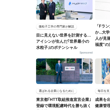
「Fラ
微粒子工学の専門家が解説
か...
目に見えない世界を計測する…
人が見
アイシンが生んだ｢世界最小の
福度"の
水粒子｣のポテンシャル
Sponsored
選ばれる企業になるために
毎日を支
東京都｢HTT取組推進宣言企業｣
成果を
登録で環境配慮時代を勝ち抜く
健康管