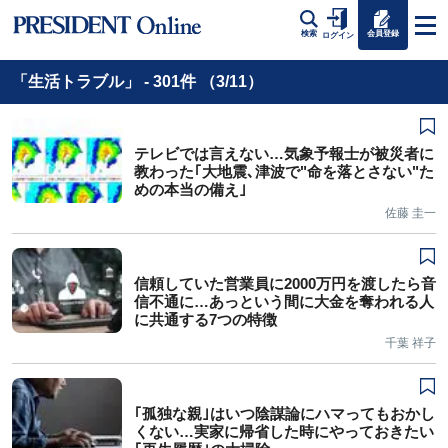
会員登録
検索
ログイン
「生活トラブル」 - 301件 （3/11）
テレビでは言えない…気象予報士が被災者に
教わった｢大地震､津波で"命を落とさない"た
めの本当の備え｣
佐藤 圭一
信頼していた営業員に2000万円を渡したら音
信不通に…あっという間に大金を奪われる人
に共通する7つの特徴
千葉 祥子
｢孤独な親｣はいつ陰謀論にハマってもおかし
くない…実家に帰省した時にやっておきたい