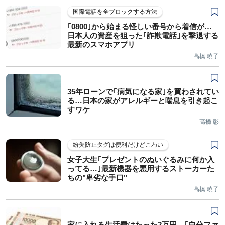
国際電話を全ブロックする方法
｢0800｣から始まる怪しい番号から着信が…
日本人の資産を狙った｢詐欺電話｣を撃退する
最新のスマホアプリ
高橋 暁子
35年ローンで｢病気になる家｣を買わされてい
る…日本の家がアレルギーと喘息を引き起こ
すワケ
高橋 彰
紛失防止タグは便利だけどこわい
女子大生｢プレゼントのぬいぐるみに何か入
ってる…｣最新機器を悪用するストーカーた
ちの"卑劣な手口"
高橋 暁子
家に入れる生活費はたった2万円…｢自分ファ