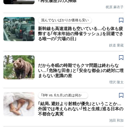
｢再生履歴｣の大掃除
梶原 麻衣子
混んでないばかりか価格も安い
新幹線も高速道路も空いている…心も体も疲
弊する｢年末年始の帰省ラッシュ｣を回避でき
る唯一の｢穴場の日｣
鉄道 乗蔵
だから冬眠の時期でもクマ問題は終わらな
い…｢危険な田舎｣と｢安全な都会｣の絶対に埋
まらない意識の差
増沢 隆太
｢8年 vs. 6カ月｣の差は何か
｢結局､避妊より射精が優先｣ということか…
外国では考えられない｢性と生殖｣巡る日本の
不都合な真実
池田 和加