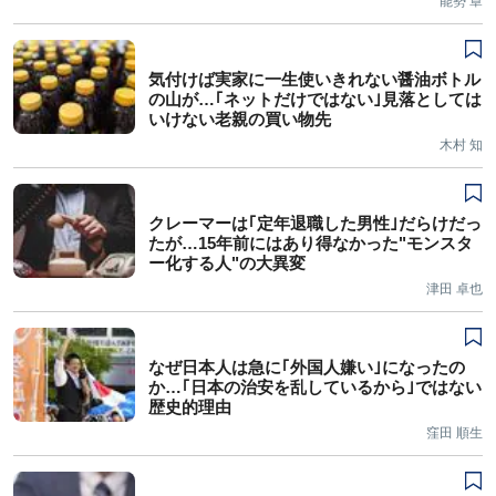
能勢 章
気付けば実家に一生使いきれない醤油ボトル
の山が…｢ネットだけではない｣見落としては
いけない老親の買い物先
木村 知
クレーマーは｢定年退職した男性｣だらけだっ
たが…15年前にはあり得なかった"モンスタ
ー化する人"の大異変
津田 卓也
なぜ日本人は急に｢外国人嫌い｣になったの
か…｢日本の治安を乱しているから｣ではない
歴史的理由
窪田 順生