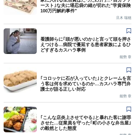
ースト｣な夫に堪忍袋の緒が切れた"学資保険
100万円解約事件"
旦木 瑞穂
看護師らに｢頭が悪いのか｣と言って頭を押さ
えつける…病院で蔓延する患者家族によるひ
どすぎるカスハラ事例
能勢 章
｢コロッケに石が入っていた｣とクレームを言
う客は何を求めているのか…カスハラ専門弁
護士が語る正しい対応
能勢 章
｢こんな店炎上させてやる｣と暴れた客に謝罪
させた…従業員を守った｢町の小さな弁当屋｣
の毅然とした態度