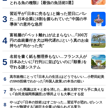
とれる魚の種類｣【最強の魚活術3選】
習近平が｢日本に売るな｣と煽った翌日にバレ
た…日本企業に6割を握られていた"中国の半
導体"の意外な急所
富裕層の｢ペット離れ｣が止まらない…｢300万
円の血統書付き犬は時代遅れ｣という真のお金
持ちが"向かった先"
名前を書く紙も整理券もない…フランス人が
日本みたいに｢行列｣に並ばないのに｢順番｣を
守れる謎システム
高市政権にとって｢日本人の生活｣はどうでもいい…小野田紀美
のSNS投稿でわかった｢外国人政策｣の本当の狙い
逆らった県議は次々と姿を消した…麻生太郎ですら手に負えな
い｢自民党福岡県議団｣が県民よりも大事にする掟
やっぱり｢日本の技術｣はすごかった…習近平が恐れ､ゼレンス
キーが熱望する｢超巨大企業｣の知られざる実力