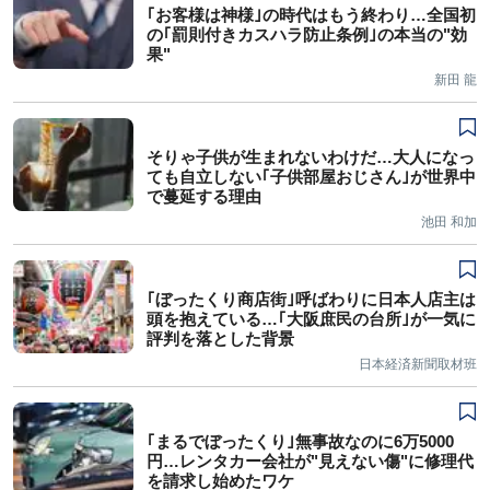
｢お客様は神様｣の時代はもう終わり…全国初
の｢罰則付きカスハラ防止条例｣の本当の"効
果"
新田 龍
そりゃ子供が生まれないわけだ…大人になっ
ても自立しない｢子供部屋おじさん｣が世界中
で蔓延する理由
池田 和加
｢ぼったくり商店街｣呼ばわりに日本人店主は
頭を抱えている…｢大阪庶民の台所｣が一気に
評判を落とした背景
日本経済新聞取材班
｢まるでぼったくり｣無事故なのに6万5000
円…レンタカー会社が"見えない傷"に修理代
を請求し始めたワケ