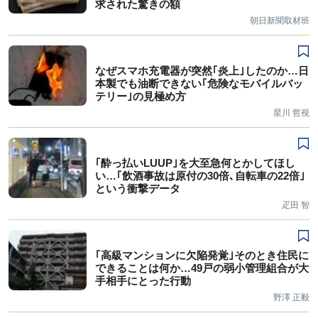
求された驚きの額
朝日新聞取材班
なぜスマホ充電器が突然｢炎上｣したのか…日
本製でも油断できない｢危険なモバイルバッ
テリー｣の見極め方
星川 哲視
｢酔っ払いLUUP｣を大至急何とかしてほし
い…｢飲酒事故は原付の30倍､自転車の22倍｣
という衝撃データ
疋田 智
｢高級マンションに欠陥発覚｣そのとき住民に
できることは何か…49戸の弱小管理組合が大
手相手にとった行動
野澤 正毅