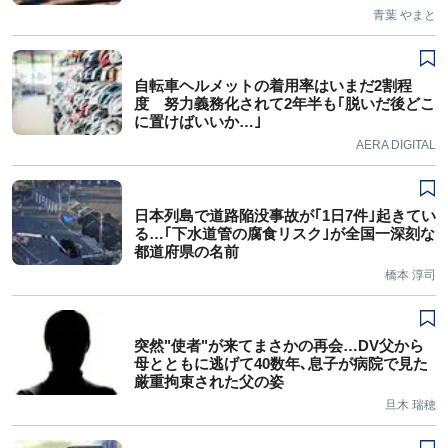
青葉 やまと
自転車ヘルメットの着用率はいまだ2割程
度 努力義務化されて2年半も｢脱いだ後どこ
に置けばいいか…｣
AERA DIGITAL
日本列島で道路陥没事故が｢1日7件｣起きてい
る…｢下水道管の腐食リスク｣が全国一深刻な
都道府県の名前
橋本 淳司
突然"使者"が来てまさかの再会…DV父から
母とともに逃げて40数年､息子が病院で見た
厳重拘束された父の姿
旦木 瑞穂