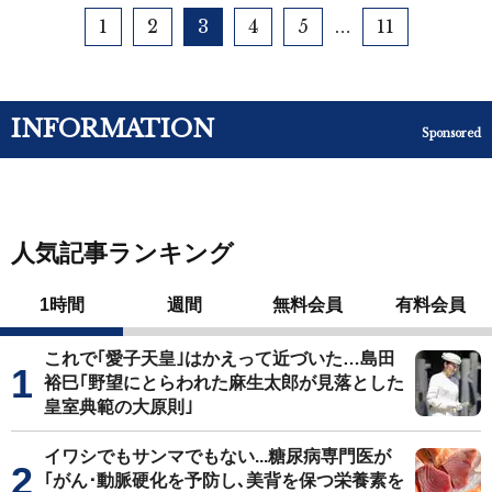
1
2
3
4
5
11
…
INFORMATION
Sponsored
人気記事ランキング
1時間
週間
無料会員
有料会員
これで｢愛子天皇｣はかえって近づいた…島田
裕巳｢野望にとらわれた麻生太郎が見落とした
皇室典範の大原則｣
イワシでもサンマでもない...糖尿病専門医が
｢がん･動脈硬化を予防し､美背を保つ栄養素を