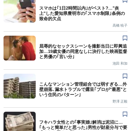
スマホは｢1日2時間以内｣がベスト?…"炎
上"した愛知県豊明市の｢スマホ制限｣条例の
致命的欠点
高橋 暁子
屈辱的なセックスシーンを撮影当日に即興追
加…19歳女優の同意なしに決行した映画監督
と男優の｢言い分｣
池田 和加
こんなマンション管理組合では弱すぎる…外
壁崩落､漏水トラブルで露呈｢プロが"最悪"と
いう住民のパターン｣
野澤 正毅
フキハラ女性との｢事実婚｣解消は泥沼に…
｢もっと簡単だと思った｣男性が財産分与で要