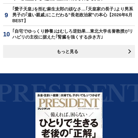
｢愛子天皇｣を拒む麻生太郎の頑なさ…｢天皇家の長子｣より男系
男子の｢遠い親戚｣にこだわる"長老政治家"の本心【2026年6月
BEST】
｢自宅でゆっくり静養｣はむしろ逆効果…東北大学名誉教授がリ
ハビリの主役に据えた｢腎臓を強くする歩き方｣
もっと見る