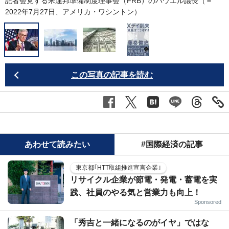
記者会見する米連邦準備制度理事会（FRB）のパウエル議長（＝
2022年7月27日、アメリカ・ワシントン）
この写真の記事を読む
あわせて読みたい
#国際経済の記事
東京都｢HTT取組推進宣言企業｣
リサイクル企業が節電・発電・蓄電を実
践、社員のやる気と営業力も向上！
Sponsored
「秀吉と一緒になるのがイヤ」ではな