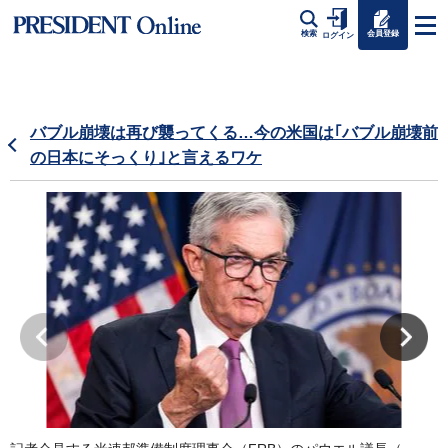
会員登録
検索
ログイン
バブル崩壊は再び襲ってくる…今の米国は｢バブル崩壊前
の日本にそっくり｣と言えるワケ