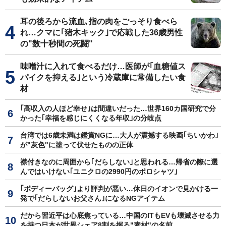
耳の後ろから流血､指の肉をごっそり食べら
れ…クマに｢猪木キック｣で応戦した36歳男性
の"数十秒間の死闘"
味噌汁に入れて食べるだけ…医師が｢血糖値ス
パイクを抑える｣という冷蔵庫に常備したい食
材
｢高収入の人ほど幸せ｣は間違いだった…世界160カ国研究で分
かった｢幸福を感じにくくなる年収｣の分岐点
台湾では6歳未満は鑑賞NGに…大人が震撼する映画｢ちいかわ｣
が"灰色"に塗って伏せたものの正体
襟付きなのに周囲から｢だらしない｣と思われる…帰省の際に選
んではいけない｢ユニクロの2990円のポロシャツ｣
｢ボディーバッグ｣より評判が悪い…休日のイオンで見かける一
発で｢だらしないお父さん｣になるNGアイテム
だから習近平は心底焦っている…中国のITもEVも壊滅させる力
を持つ日本が世界シェア8割を握る"素材"の名前