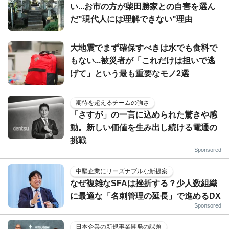
い...お市の方が柴田勝家との自害を選ん
だ"現代人には理解できない"理由
大地震でまず確保すべきは水でも食料で
もない...被災者が「これだけは担いで逃
げて」という最も重要なモノ2選
期待を超えるチームの強さ
「さすが」の一言に込められた驚きや感
動。新しい価値を生み出し続ける電通の
挑戦
Sponsored
中堅企業にリーズナブルな新提案
なぜ複雑なSFAは挫折する？少人数組織
に最適な「名刺管理の延長」で進めるDX
Sponsored
日本企業の新規事業開発の課題