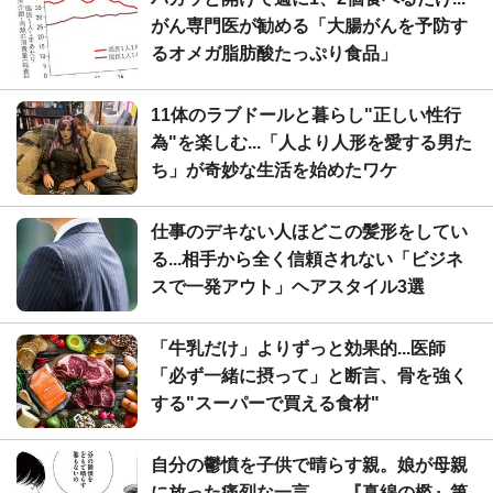
がん専門医が勧める「大腸がんを予防す
るオメガ脂肪酸たっぷり食品」
11体のラブドールと暮らし"正しい性行
為"を楽しむ...「人より人形を愛する男た
ち」が奇妙な生活を始めたワケ
仕事のデキない人ほどこの髪形をしてい
る...相手から全く信頼されない「ビジネ
スで一発アウト」ヘアスタイル3選
「牛乳だけ」よりずっと効果的...医師
「必ず一緒に摂って」と断言、骨を強く
する"スーパーで買える食材"
自分の鬱憤を子供で晴らす親。娘が母親
に放った痛烈な一言――『真綿の檻』第