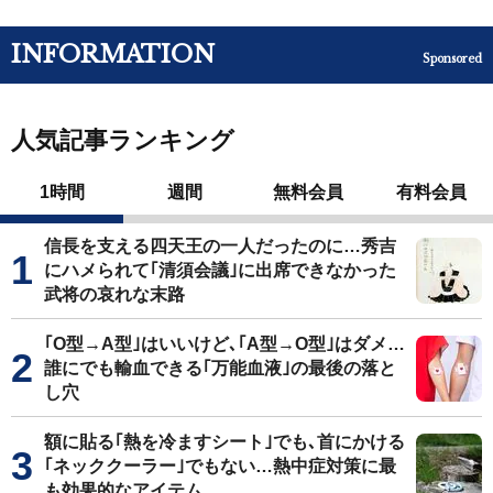
INFORMATION
Sponsored
人気記事ランキング
1時間
週間
無料会員
有料会員
信長を支える四天王の一人だったのに…秀吉
にハメられて｢清須会議｣に出席できなかった
武将の哀れな末路
｢O型→A型｣はいいけど､｢A型→O型｣はダメ…
誰にでも輸血できる｢万能血液｣の最後の落と
し穴
額に貼る｢熱を冷ますシート｣でも､首にかける
｢ネッククーラー｣でもない…熱中症対策に最
も効果的なアイテム