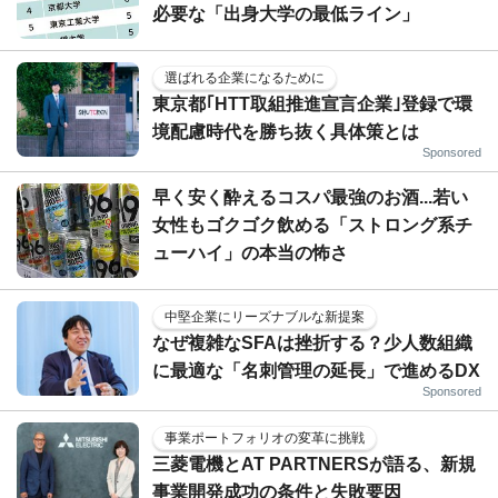
必要な「出身大学の最低ライン」
選ばれる企業になるために
東京都｢HTT取組推進宣言企業｣登録で環
境配慮時代を勝ち抜く具体策とは
Sponsored
早く安く酔えるコスパ最強のお酒...若い
女性もゴクゴク飲める「ストロング系チ
ューハイ」の本当の怖さ
中堅企業にリーズナブルな新提案
なぜ複雑なSFAは挫折する？少人数組織
に最適な「名刺管理の延長」で進めるDX
Sponsored
事業ポートフォリオの変革に挑戦
三菱電機とAT PARTNERSが語る、新規
事業開発成功の条件と失敗要因