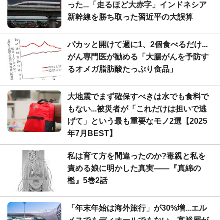
った...「走るほど大赤字」インドネシア
新幹線を勝ち取った習近平の大誤算
パカッと開けて週に1、2個食べるだけ...
がん専門医が勧める「大腸がんを予防す
るオメガ脂肪酸たっぷり食品」
大地震でまず確保すべきは水でも食料で
もない...被災者が「これだけは担いで逃
げて」という最も重要なモノ2選【2025
年7月BEST】
私は育て方を間違ったのか?毒親と私を
責める娘に明かした真実――『真綿の
檻』5巻2話
「年末年始は海外旅行」が30%増...エル