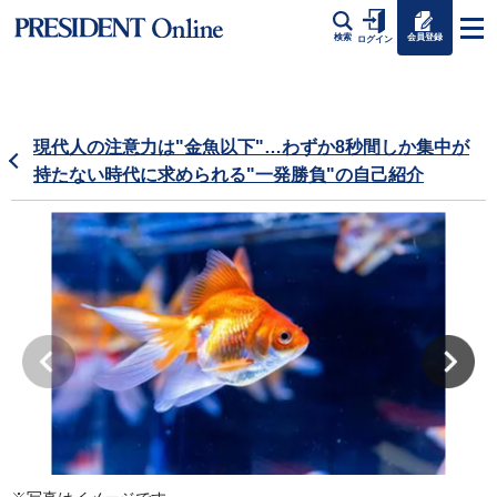
会員登録
検索
ログイン
現代人の注意力は"金魚以下"…わずか8秒間しか集中が
持たない時代に求められる"一発勝負"の自己紹介