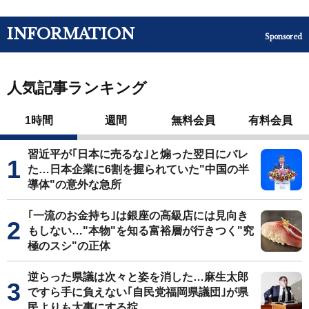
INFORMATION
Sponsored
人気記事ランキング
1時間
週間
無料会員
有料会員
習近平が｢日本に売るな｣と煽った翌日にバレ
た…日本企業に6割を握られていた"中国の半
導体"の意外な急所
｢一流のお金持ち｣は銀座の高級店には見向き
もしない…"本物"を知る富裕層が行きつく"究
極のスシ"の正体
逆らった県議は次々と姿を消した…麻生太郎
ですら手に負えない｢自民党福岡県議団｣が県
民よりも大事にする掟