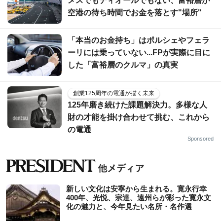
メスでもディオールでもない、富裕層が
空港の待ち時間でお金を落とす"場所"
「本当のお金持ち」はポルシェやフェラ
ーリには乗っていない...FPが実際に目に
した「富裕層のクルマ」の真実
創業125周年の電通が描く未来
125年磨き続けた課題解決力。多様な人
財の才能を掛け合わせて挑む、これから
の電通
Sponsored
新しい文化は安寧から生まれる。寛永行幸
400年、光悦、宗達、遠州らが彩った寛永文
化の魅力と、今年見たい名所・名作選