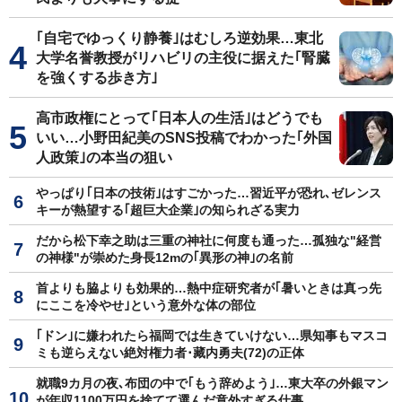
｢自宅でゆっくり静養｣はむしろ逆効果…東北
大学名誉教授がリハビリの主役に据えた｢腎臓
を強くする歩き方｣
高市政権にとって｢日本人の生活｣はどうでも
いい…小野田紀美のSNS投稿でわかった｢外国
人政策｣の本当の狙い
やっぱり｢日本の技術｣はすごかった…習近平が恐れ､ゼレンス
キーが熱望する｢超巨大企業｣の知られざる実力
だから松下幸之助は三重の神社に何度も通った…孤独な"経営
の神様"が崇めた身長12mの｢異形の神｣の名前
首よりも脇よりも効果的…熱中症研究者が｢暑いときは真っ先
にここを冷やせ｣という意外な体の部位
｢ドン｣に嫌われたら福岡では生きていけない…県知事もマスコ
ミも逆らえない絶対権力者･藏内勇夫(72)の正体
就職9カ月の夜､布団の中で｢もう辞めよう｣…東大卒の外銀マン
が年収1100万円を捨てて選んだ意外すぎる仕事