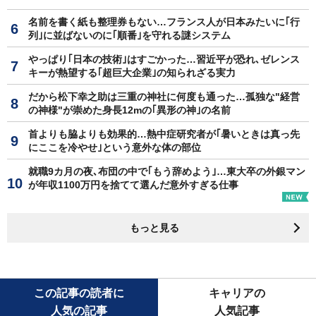
名前を書く紙も整理券もない…フランス人が日本みたいに｢行
列｣に並ばないのに｢順番｣を守れる謎システム
やっぱり｢日本の技術｣はすごかった…習近平が恐れ､ゼレンス
キーが熱望する｢超巨大企業｣の知られざる実力
だから松下幸之助は三重の神社に何度も通った…孤独な"経営
の神様"が崇めた身長12mの｢異形の神｣の名前
首よりも脇よりも効果的…熱中症研究者が｢暑いときは真っ先
にここを冷やせ｣という意外な体の部位
就職9カ月の夜､布団の中で｢もう辞めよう｣…東大卒の外銀マン
が年収1100万円を捨てて選んだ意外すぎる仕事
もっと見る
この記事の読者に
キャリアの
人気の記事
人気記事