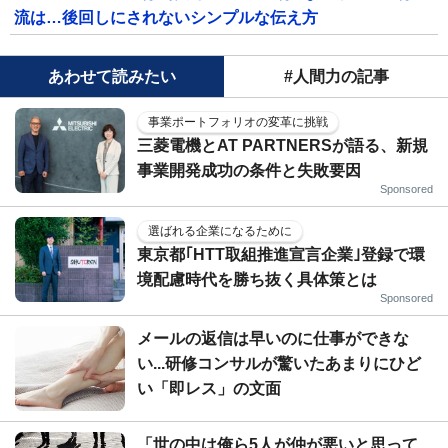
流は…後回しにされないシンプルな伝え方
あわせて読みたい
#人間力の記事
事業ポートフォリオの変革に挑戦
三菱電機とAT PARTNERSが語る、新規
事業開発成功の条件と失敗要因
Sponsored
選ばれる企業になるために
東京都｢HTT取組推進宣言企業｣登録で環
境配慮時代を勝ち抜く具体策とは
Sponsored
メールの返信は早いのに仕事ができな
い...研修コンサルが驚いたあまりにひど
い「即レス」の文面
「世の中は俺ら5人が仲が悪いと思って