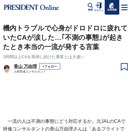
会員登録
検索
ログイン
機内トラブルで心身がドロドロに疲れて
いたCAが涙した…｢不測の事態｣が起き
たとき本当の一流が発する言葉
1時間以上CAを罵倒し続けた乗客とは大違い
香山 万由理
+フォロー
人材育成コンサルタント
一流の人は不測の事態にどう対応するか。元JALのCAで
研修コンサルタントの香山万由理さんは「あるフライトで