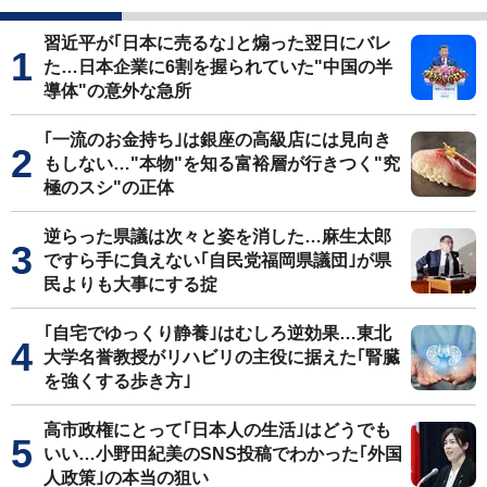
習近平が｢日本に売るな｣と煽った翌日にバレ
た…日本企業に6割を握られていた"中国の半
導体"の意外な急所
｢一流のお金持ち｣は銀座の高級店には見向き
もしない…"本物"を知る富裕層が行きつく"究
極のスシ"の正体
逆らった県議は次々と姿を消した…麻生太郎
ですら手に負えない｢自民党福岡県議団｣が県
民よりも大事にする掟
｢自宅でゆっくり静養｣はむしろ逆効果…東北
大学名誉教授がリハビリの主役に据えた｢腎臓
を強くする歩き方｣
高市政権にとって｢日本人の生活｣はどうでも
いい…小野田紀美のSNS投稿でわかった｢外国
人政策｣の本当の狙い