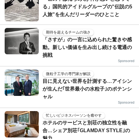
る」国民的アイドルグループの"伝説の5
人旅"を生んだリーダーのひとこと
期待を超えるチームの強さ
「さすが」の一言に込められた驚きや感
動。新しい価値を生み出し続ける電通の
挑戦
Sponsored
微粒子工学の専門家が解説
目に見えない世界を計測する…アイシン
が生んだ｢世界最小の水粒子｣のポテンシ
ャル
Sponsored
忙しいビジネスパーソンを癒やす
ホテルのサービスと別荘の独立性を融
合…シェア別荘｢GLAMDAY STYLE｣の
魅力