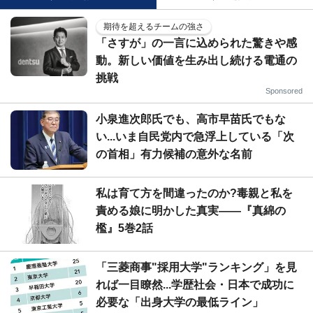
期待を超えるチームの強さ
「さすが」の一言に込められた驚きや感
動。新しい価値を生み出し続ける電通の
挑戦
Sponsored
小泉進次郎氏でも、高市早苗氏でもな
い...いま自民党内で急浮上している「次
の首相」有力候補の意外な名前
私は育て方を間違ったのか?毒親と私を
責める娘に明かした真実――『真綿の
檻』5巻2話
「三菱商事"採用大学"ランキング」を見
れば一目瞭然...学歴社会・日本で成功に
必要な「出身大学の最低ライン」