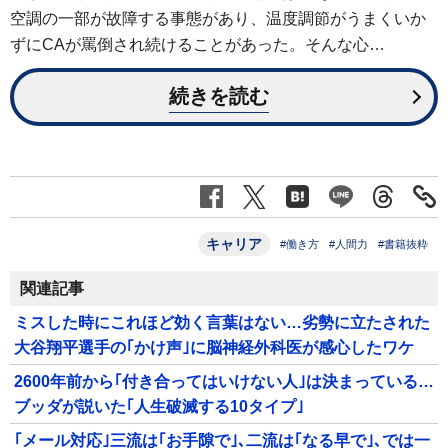
空調の一部が故障する事態があり、温度調節がうまくいか
ずにCAが罵倒され続けることがあった。そんな心…
続きを読む
キャリア
#働き方
#人間力
#書籍抜粋
関連記事
ミスした時にこれほど効く言葉はない…劣勢に立たされた
大谷翔平選手の｢かけ声｣に脳神経外科医が感心したワケ
2600年前から｢付き合ってはいけない人｣は決まっている…
ブッダが説いた｢人生破滅する10タイプ｣
｢メール対応｣三流は｢お手隙で｣､二流は｢なる早で｣､では一