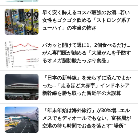
早く安く酔えるコスパ最強のお酒...若い
女性もゴクゴク飲める「ストロング系チ
ューハイ」の本当の怖さ
パカッと開けて週に1、2個食べるだけ...
がん専門医が勧める「大腸がんを予防す
るオメガ脂肪酸たっぷり食品」
「日本の新幹線」を売らずに済んでよか
った...「走るほど大赤字」インドネシア
新幹線を勝ち取った習近平の大誤算
「年末年始は海外旅行」が30%増...エル
メスでもディオールでもない、富裕層が
空港の待ち時間でお金を落とす"場所"