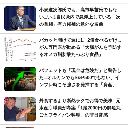
小泉進次郎氏でも、高市早苗氏でもな
い...いま自民党内で急浮上している「次
の首相」有力候補の意外な名前
パカッと開けて週に1、2個食べるだけ...
がん専門医が勧める「大腸がんを予防す
るオメガ脂肪酸たっぷり食品」
バフェットも「現金は危険だ」と警告し
た...オルカンでもS&P500でもない、イ
ンフレ時こそ強さを発揮する「資産」
外食するより断然ラクでお得で美味...元
水産庁職員が考案「1尾2000円の鮮魚丸
ごとフライパン料理」の非日常感