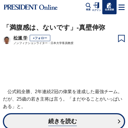
会員登録
検索
ログイン
「満腹感は、ないです」-真壁伸弥
松瀬 学
+フォロー
ノンフィクションライター・日本大学客員教授
公式戦全勝、2年連続2冠の偉業を達成した最強チーム。
だが、25歳の若き主将は言う。「まだやることがいっぱい
ある」と。
続きを読む