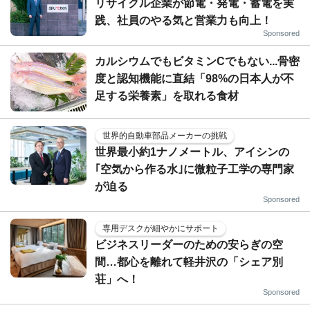
リサイクル企業が節電・発電・蓄電を実
践、社員のやる気と営業力も向上！
Sponsored
カルシウムでもビタミンCでもない...骨密
度と認知機能に直結「98%の日本人が不
足する栄養素」を取れる食材
世界的自動車部品メーカーの挑戦
世界最小約1ナノメートル、アイシンの
｢空気から作る水｣に微粒子工学の専門家
が迫る
Sponsored
専用デスクが細やかにサポート
ビジネスリーダーのための安らぎの空
間…都心を離れて軽井沢の「シェア別
荘」へ！
Sponsored