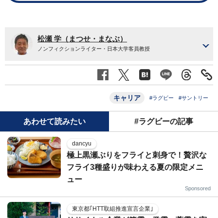
松瀬 学（まつせ・まなぶ）
ノンフィクションライター・日本大学客員教授
キャリア
#ラグビー
#サントリー
あわせて読みたい
#ラグビーの記事
dancyu
極上黒瀬ぶりをフライと刺身で！贅沢な
フライ3種盛りが味わえる夏の限定メニ
ュー
Sponsored
東京都｢HTT取組推進宣言企業｣