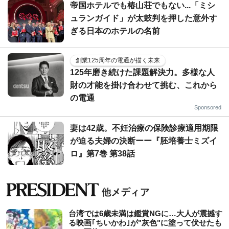
帝国ホテルでも椿山荘でもない...「ミシ
ュランガイド」が太鼓判を押した意外す
ぎる日本のホテルの名前
創業125周年の電通が描く未来
125年磨き続けた課題解決力。多様な人
財の才能を掛け合わせて挑む、これから
の電通
Sponsored
妻は42歳。不妊治療の保険診療適用期限
が迫る夫婦の決断ーー『胚培養士ミズイ
ロ』第7巻 第38話
台湾では6歳未満は鑑賞NGに…大人が震撼す
る映画｢ちいかわ｣が"灰色"に塗って伏せたも