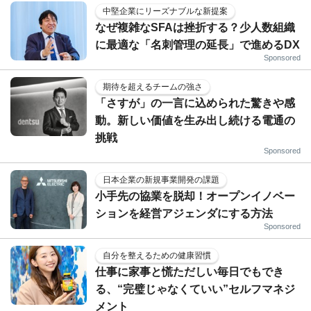
中堅企業にリーズナブルな新提案
なぜ複雑なSFAは挫折する？少人数組織
に最適な「名刺管理の延長」で進めるDX
Sponsored
期待を超えるチームの強さ
「さすが」の一言に込められた驚きや感
動。新しい価値を生み出し続ける電通の
挑戦
Sponsored
日本企業の新規事業開発の課題
小手先の協業を脱却！オープンイノベー
ションを経営アジェンダにする方法
Sponsored
自分を整えるための健康習慣
仕事に家事と慌ただしい毎日でもでき
る、“完璧じゃなくていい”セルフマネジ
メント