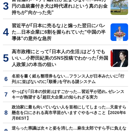
円の血統書付き犬は時代遅れ｣という真のお金
持ちが"向かった先"
習近平が｢日本に売るな｣と煽った翌日にバレ
た…日本企業に6割を握られていた"中国の半
導体"の意外な急所
高市政権にとって｢日本人の生活｣はどうでも
いい…小野田紀美のSNS投稿でわかった｢外国
人政策｣の本当の狙い
名前を書く紙も整理券もない…フランス人が日本みたいに｢行
列｣に並ばないのに｢順番｣を守れる謎システム
やっぱり｢日本の技術｣はすごかった…習近平が恐れ､ゼレンス
キーが熱望する｢超巨大企業｣の知られざる実力
政治家に最も向いていない人を首相にしてしまった…天皇すら
懸念を口にされる高市早苗がいますぐやるべきこと【2026年6
月BEST】
逆らった県議は次々と姿を消した…麻生太郎ですら手に負えな