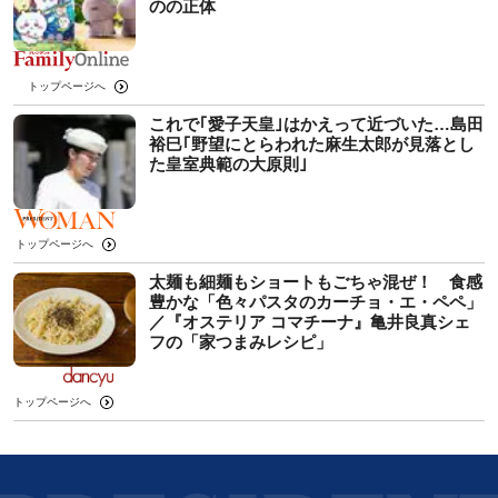
のの正体
トップページへ
これで｢愛子天皇｣はかえって近づいた…島田
裕巳｢野望にとらわれた麻生太郎が見落とし
た皇室典範の大原則｣
トップページへ
太麺も細麺もショートもごちゃ混ぜ！ 食感
豊かな「色々パスタのカーチョ・エ・ペペ」
／『オステリア コマチーナ』亀井良真シェ
フの「家つまみレシピ」
トップページへ