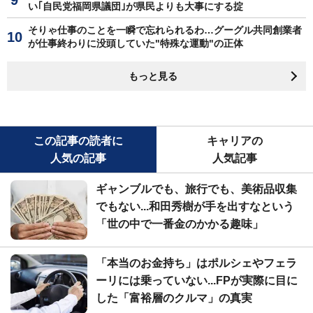
い｢自民党福岡県議団｣が県民よりも大事にする掟
そりゃ仕事のことを一瞬で忘れられるわ…グーグル共同創業者
が仕事終わりに没頭していた"特殊な運動"の正体
もっと見る
この記事の読者に
キャリアの
人気の記事
人気記事
ギャンブルでも、旅行でも、美術品収集
でもない...和田秀樹が手を出すなという
「世の中で一番金のかかる趣味」
「本当のお金持ち」はポルシェやフェラ
ーリには乗っていない...FPが実際に目に
した「富裕層のクルマ」の真実