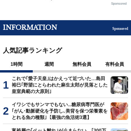
Sponsored
INFORMATION
Sponsored
人気記事ランキング
1時間
週間
無料会員
有料会員
これで｢愛子天皇｣はかえって近づいた…島田
裕巳｢野望にとらわれた麻生太郎が見落とした
皇室典範の大原則｣
イワシでもサンマでもない...糖尿病専門医が
｢がん･動脈硬化を予防し､美背を保つ栄養素を
とれる魚の種類｣【最強の魚活術3選】
富裕層の｢ペット離れ｣が止まらない…｢300万