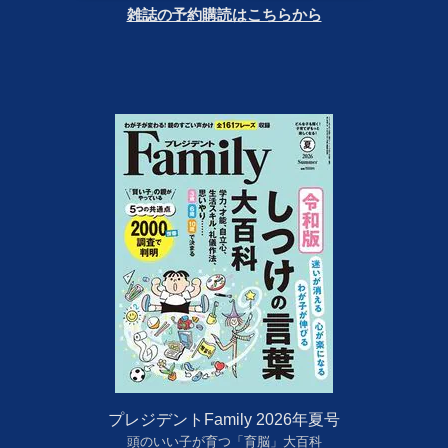
雑誌の予約購読はこちらから
プレジデントFamily 2026年夏号
頭のいい子が育つ「育脳」大百科