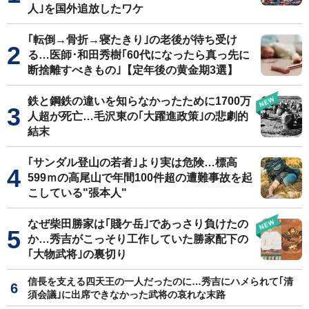
人｣を国外追放したワケ
｢転倒→骨折→寝たきり｣の老後が待ち受け
る…医師･和田秀樹｢60代になったら真っ先に
断捨離すべきもの｣【定年後の黄金期3選】
鉄と鋼鉄の違いを知らなかったために1700万
人超が死亡…毛沢東の｢大躍進政策｣の悲劇的
結末
｢サンダル登山の若者｣より実は危険…標高
599ｍの高尾山で年間100件超の遭難事故を起
こしている"張本人"
なぜ柴田勝家は｢賤ケ岳｣であっさり負けたの
か…秀吉がこっそり工作していた勝家配下の
｢大物武将｣の裏切り
信長を支える四天王の一人だったのに…秀吉にハメられて｢清
須会議｣に出席できなかった武将の哀れな末路