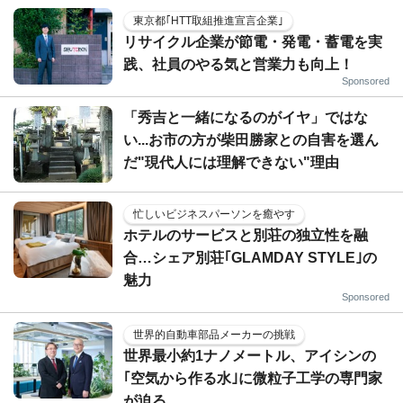
東京都｢HTT取組推進宣言企業｣
リサイクル企業が節電・発電・蓄電を実
践、社員のやる気と営業力も向上！
Sponsored
「秀吉と一緒になるのがイヤ」ではな
い...お市の方が柴田勝家との自害を選ん
だ"現代人には理解できない"理由
忙しいビジネスパーソンを癒やす
ホテルのサービスと別荘の独立性を融
合…シェア別荘｢GLAMDAY STYLE｣の
魅力
Sponsored
世界的自動車部品メーカーの挑戦
世界最小約1ナノメートル、アイシンの
｢空気から作る水｣に微粒子工学の専門家
が迫る