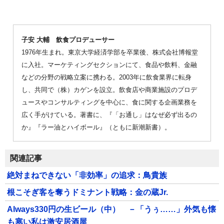
子安 大輔 飲食プロデューサー
1976年生まれ。東京大学経済学部を卒業後、株式会社博報堂
に入社。マーケティングセクションにて、食品や飲料、金融
などの分野の戦略立案に携わる。2003年に飲食業界に転身
し、共同で（株）カゲンを設立。飲食店や商業施設のプロデ
ュースやコンサルティングを中心に、食に関する企画業務を
広く手がけている。著書に、『「お通し」はなぜ必ず出るの
か』『ラー油とハイボール』（ともに新潮新書）。
関連記事
絶対まねできない「非効率」の追求：鳥貴族
根こそぎ客を奪うドミナント戦略：金の蔵Jr.
Always330円の生ビール（中） －「うぅ……」外気も懐
も寒い私は激安居酒屋