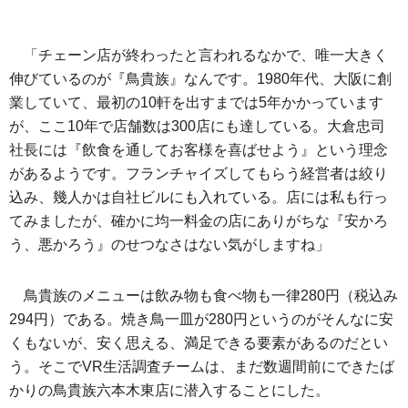
「チェーン店が終わったと言われるなかで、唯一大きく
伸びているのが『鳥貴族』なんです。1980年代、大阪に創
業していて、最初の10軒を出すまでは5年かかっています
が、ここ10年で店舗数は300店にも達している。大倉忠司
社長には『飲食を通してお客様を喜ばせよう』という理念
があるようです。フランチャイズしてもらう経営者は絞り
込み、幾人かは自社ビルにも入れている。店には私も行っ
てみましたが、確かに均一料金の店にありがちな『安かろ
う、悪かろう』のせつなさはない気がしますね」
鳥貴族のメニューは飲み物も食べ物も一律280円（税込み
294円）である。焼き鳥一皿が280円というのがそんなに安
くもないが、安く思える、満足できる要素があるのだとい
う。そこでVR生活調査チームは、まだ数週間前にできたば
かりの鳥貴族六本木東店に潜入することにした。