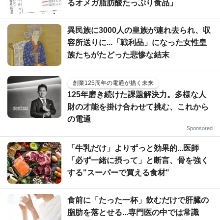
るオメガ脂肪酸たっぷり食品」
異民族に3000人の皇族が連れ去られ、収
容所送りに...「戦利品」になった女性皇
族たちがたどった悲惨な結末
創業125周年の電通が描く未来
125年磨き続けた課題解決力。多様な人
財の才能を掛け合わせて挑む、これから
の電通
Sponsored
「牛乳だけ」よりずっと効果的...医師
「必ず一緒に摂って」と断言、骨を強く
する"スーパーで買える食材"
食前に「たった一杯」飲むだけで肝臓の
脂肪を落とせる...専門医の中では常識