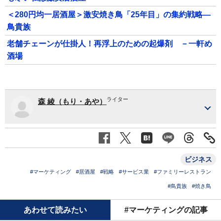
＜280円均一居酒屋＞激安焼き鳥「25年目」の集約戦略―
鳥貴族
老舗チェーンが仕掛人！再浮上のための起爆剤 －一軒め
酒場
ライター
森 綾（もり・あや）
ビジネス
#マーケティング
#居酒屋
#戦略
#サービス業
#ファミリーレストラン
#鳥貴族
#焼き鳥
あわせて読みたい
#マーケティングの記事