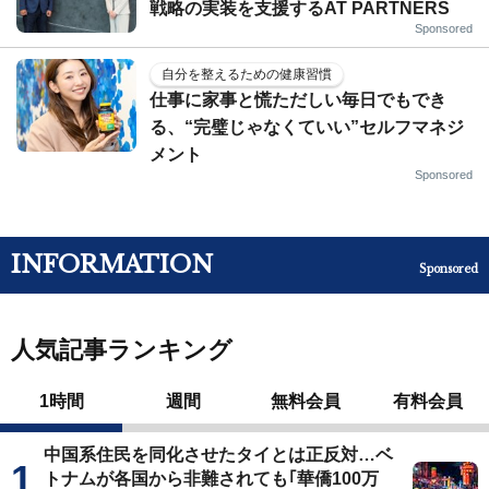
戦略の実装を支援するAT PARTNERS
Sponsored
自分を整えるための健康習慣
仕事に家事と慌ただしい毎日でもでき
る、“完璧じゃなくていい”セルフマネジ
メント
Sponsored
INFORMATION
Sponsored
人気記事ランキング
1時間
週間
無料会員
有料会員
中国系住民を同化させたタイとは正反対…ベ
トナムが各国から非難されても｢華僑100万