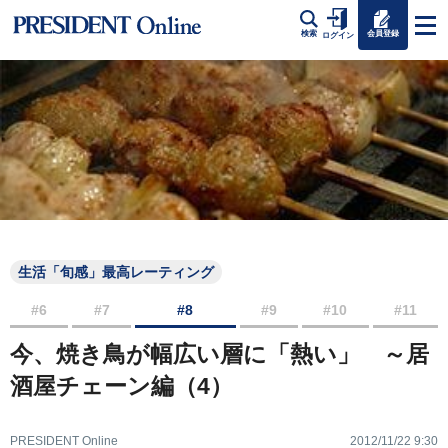
会員登録
検索
ログイン
生活「旬感」最高レーティング
#6
#7
#8
#9
#10
#11
今、焼き鳥が幅広い層に「熱い」 ～居
酒屋チェーン編（4）
PRESIDENT Online
2012/11/22 9:30