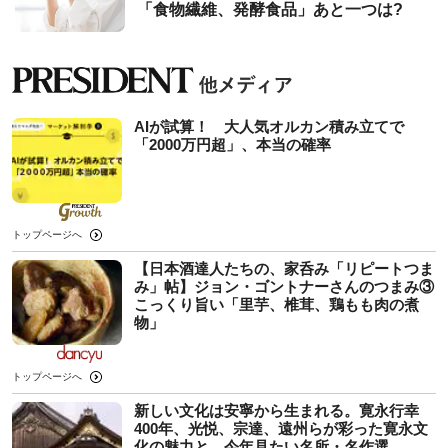
「食物繊維、発酵食品」あと一つは?
AIが試算！ 大人気オルカン積み立てで
「2000万円超」、本当の確率
トップページへ
【日本酒達人たちの、家呑み「リピートつま
み」帖】ジョン・ゴントナーさんのつまみ③
こっくり旨い「里芋、椎茸、鶏もも肉の煮
物」
トップページへ
新しい文化は安寧から生まれる。寛永行幸
400年、光悦、宗達、遠州らが彩った寛永文
化の魅力と、今年見たい名所・名作選