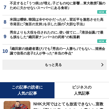
不足すると｢うつ病｣が増え､子どものIQに影響…東大教授｢脳の
ために欠かせないスーパーにある食材｣
米国は曖昧､韓国は冷ややかだったが…習近平を激怒させた高
市発言に｢無言の支持｣を示した国の｢大胆な手法｣
秀吉よりも大役を任されたのに､使い捨てに…｢清須会議｣で最
も損をした"織田家ナンバー2の武将"の転落劇
｢織田家の後継者選び｣でも｢秀吉の一人勝ち｣でもない…清洲会
議で信長の息子2人が争った"本当の争点"
もっと見る
この記事の読者に
ビジネスの
人気の記事
人気記事
NHK大河ではとても放送できない...宣教