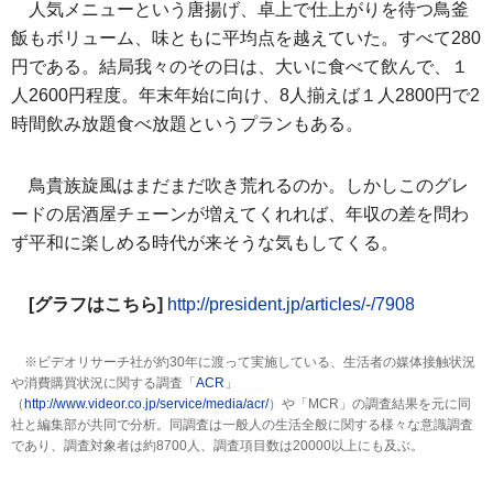
人気メニューという唐揚げ、卓上で仕上がりを待つ鳥釜
飯もボリューム、味ともに平均点を越えていた。すべて280
円である。結局我々のその日は、大いに食べて飲んで、１
人2600円程度。年末年始に向け、8人揃えば１人2800円で2
時間飲み放題食べ放題というプランもある。
鳥貴族旋風はまだまだ吹き荒れるのか。しかしこのグレ
ードの居酒屋チェーンが増えてくれれば、年収の差を問わ
ず平和に楽しめる時代が来そうな気もしてくる。
[グラフはこちら]
http://president.jp/articles/-/7908
※ビデオリサーチ社が約30年に渡って実施している、生活者の媒体接触状況
や消費購買状況に関する調査「
ACR
」
（
http://www.videor.co.jp/service/media/acr/
）や「MCR」の調査結果を元に同
社と編集部が共同で分析。同調査は一般人の生活全般に関する様々な意識調査
であり、調査対象者は約8700人、調査項目数は20000以上にも及ぶ。