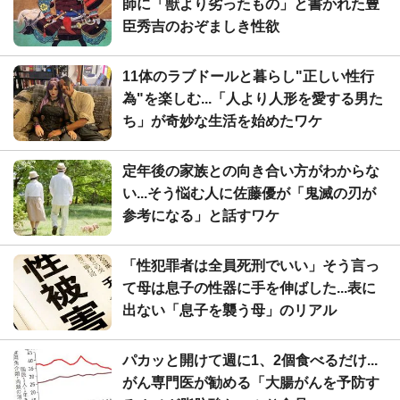
師に「獣より劣ったもの」と書かれた豊
臣秀吉のおぞましき性欲
11体のラブドールと暮らし"正しい性行
為"を楽しむ...「人より人形を愛する男た
ち」が奇妙な生活を始めたワケ
定年後の家族との向き合い方がわからな
い...そう悩む人に佐藤優が「鬼滅の刃が
参考になる」と話すワケ
「性犯罪者は全員死刑でいい」そう言っ
て母は息子の性器に手を伸ばした...表に
出ない「息子を襲う母」のリアル
パカッと開けて週に1、2個食べるだけ...
がん専門医が勧める「大腸がんを予防す