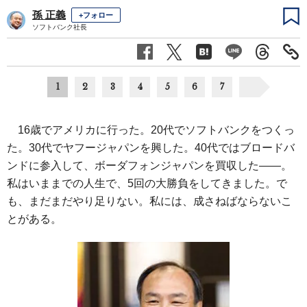
孫 正義
+フォロー
ソフトバンク社長
1
2
3
4
5
6
7
16歳でアメリカに行った。20代でソフトバンクをつくっ
た。30代でヤフージャパンを興した。40代ではブロードバ
ンドに参入して、ボーダフォンジャパンを買収した――。
私はいままでの人生で、5回の大勝負をしてきました。で
も、まだまだやり足りない。私には、成さねばならないこ
とがある。