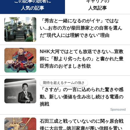
この記事の読者に
キャリアの
人気の記事
人気記事
「秀吉と一緒になるのがイヤ」ではな
い...お市の方が柴田勝家との自害を選ん
だ"現代人には理解できない"理由
NHK大河ではとても放送できない...宣教
師に「獣より劣ったもの」と書かれた豊
臣秀吉のおぞましき性欲
期待を超えるチームの強さ
「さすが」の一言に込められた驚きや感
動。新しい価値を生み出し続ける電通の
挑戦
Sponsored
石田三成と戦っていないのに関ヶ原合戦
後に大出世...徳川家康が厚い信頼を置い