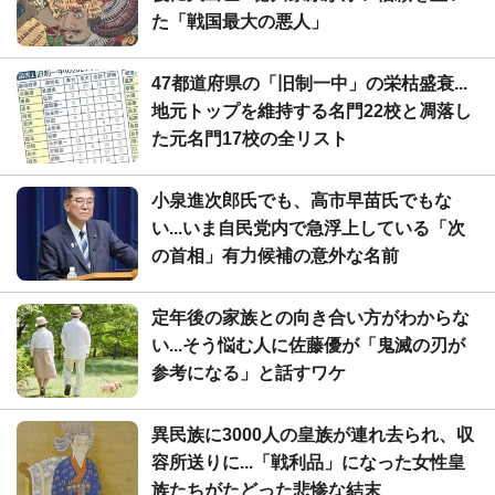
た「戦国最大の悪人」
47都道府県の「旧制一中」の栄枯盛衰...
地元トップを維持する名門22校と凋落し
た元名門17校の全リスト
小泉進次郎氏でも、高市早苗氏でもな
い...いま自民党内で急浮上している「次
の首相」有力候補の意外な名前
定年後の家族との向き合い方がわからな
い...そう悩む人に佐藤優が「鬼滅の刃が
参考になる」と話すワケ
異民族に3000人の皇族が連れ去られ、収
容所送りに...「戦利品」になった女性皇
族たちがたどった悲惨な結末