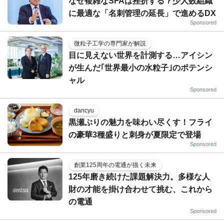
なぜ複雑なSFAは挫折する？少人数組織
に最適な「名刺管理の延長」で進めるDX
Sponsored
微粒子工学の専門家が解説
目に見えない世界を計測する…アイシン
が生んだ｢世界最小の水粒子｣のポテンシ
ャル
Sponsored
dancyu
黒瀬ぶりの魅力を味わい尽くす！フライ
の豪華3種盛りと刺身が夏限定で登場
Sponsored
創業125周年の電通が描く未来
125年磨き続けた課題解決力。多様な人
財の才能を掛け合わせて挑む、これから
の電通
Sponsored