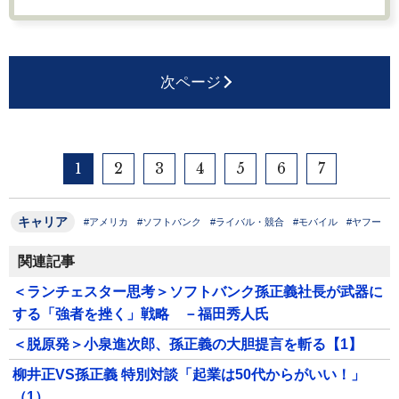
次ページ
1
2
3
4
5
6
7
キャリア
#アメリカ
#ソフトバンク
#ライバル・競合
#モバイル
#ヤフー
関連記事
＜ランチェスター思考＞ソフトバンク孫正義社長が武器に
する「強者を挫く」戦略 －福田秀人氏
＜脱原発＞小泉進次郎、孫正義の大胆提言を斬る【1】
柳井正VS孫正義 特別対談「起業は50代からがいい！」
（1）