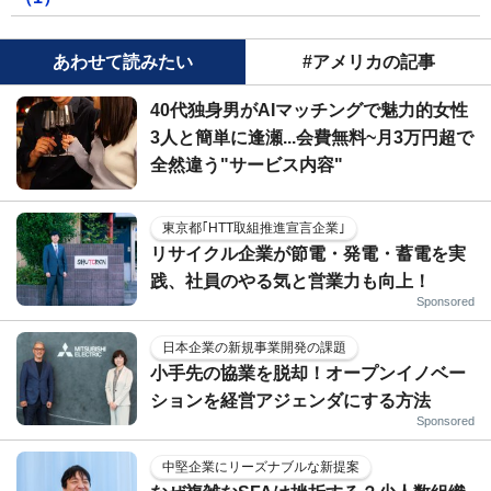
あわせて読みたい
#アメリカの記事
40代独身男がAIマッチングで魅力的女性
3人と簡単に逢瀬...会費無料~月3万円超で
全然違う"サービス内容"
東京都｢HTT取組推進宣言企業｣
リサイクル企業が節電・発電・蓄電を実
践、社員のやる気と営業力も向上！
Sponsored
日本企業の新規事業開発の課題
小手先の協業を脱却！オープンイノベー
ションを経営アジェンダにする方法
Sponsored
中堅企業にリーズナブルな新提案