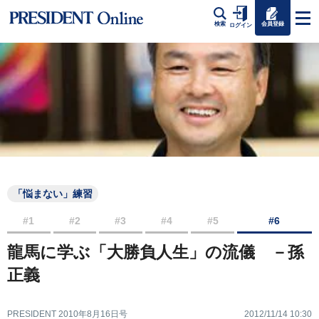
会員登録
検索
ログイン
「悩まない」練習
#1
#2
#3
#4
#5
#6
龍馬に学ぶ「大勝負人生」の流儀 －孫
正義
PRESIDENT 2010年8月16日号
2012/11/14 10:30