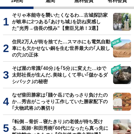
1時間
週間
無料会員
有料会員
そりゃ本能寺を襲いたくなるわ…古城探訪家
が岐阜に2つある｢あけち城｣を訪ね実感し
た"光秀→信長の恨み"【豊臣兄弟！3選】
住民2万人が街を捨てた…スマホにも電気自動
車にも欠かせない銅を生む世界最大の｢人殺し
の穴｣の正体
そば屋の常識｢40分｣を｢5分｣に変えた…ゆで
太郎社長が生んだ､美味しくて早い｢儲かるダ
シパック｣の秘密
なぜ柴田勝家は｢賤ケ岳｣であっさり負けたの
か…秀吉がこっそり工作していた勝家配下の
｢大物武将｣の裏切り
｢転倒→骨折→寝たきり｣の老後が待ち受け
る…医師･和田秀樹｢60代になったら真っ先に