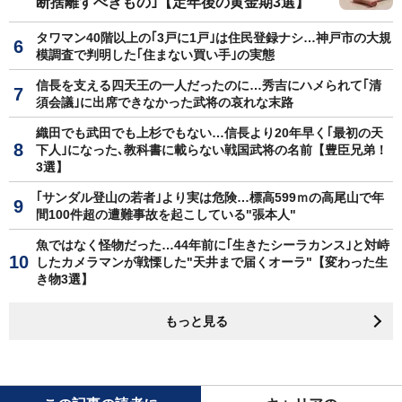
断捨離すべきもの｣【定年後の黄金期3選】
タワマン40階以上の｢3戸に1戸｣は住民登録ナシ…神戸市の大規
模調査で判明した｢住まない買い手｣の実態
信長を支える四天王の一人だったのに…秀吉にハメられて｢清
須会議｣に出席できなかった武将の哀れな末路
織田でも武田でも上杉でもない…信長より20年早く｢最初の天
下人｣になった､教科書に載らない戦国武将の名前【豊臣兄弟！
3選】
｢サンダル登山の若者｣より実は危険…標高599ｍの高尾山で年
間100件超の遭難事故を起こしている"張本人"
魚ではなく怪物だった…44年前に｢生きたシーラカンス｣と対峙
したカメラマンが戦慄した"天井まで届くオーラ"【変わった生
き物3選】
もっと見る