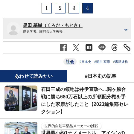
1
2
3
4
黒田 基樹（くろだ・もとき）
歴史学者、駿河台大学教授
社会
#日本史
#徳川 家康
#書籍抜粋
あわせて読みたい
#日本史の記事
石田三成の領地は井伊直政へ...関ヶ原合
戦に勝ち680万石以上の所領配分権を手
にした家康がしたこと【2023編集部セレ
クション】
世界的自動車部品メーカーの挑戦
世界最小約1ナノメートル、アイシンの