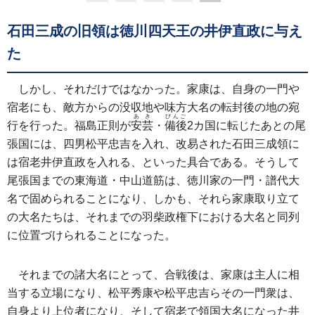
石田三成の旧領は徳川四天王の井伊直政に与え
た
しかし、それだけではなかった。家康は、自身の一門や
宿老にも、敵方からの没収地や味方大名の転封後の地の宛
あき
びんご
行を行った。福島正則が
安芸
・
備後
2カ国に転じたあとの尾
張国には、四男松平忠吉を入れ、改易された石田三成領に
は宿老井伊直政を入れる、といった具合である。そうして
尾張国までの東海道・中山道筋は、徳川家の一門・譜代大
名で固められることになり、しかも、それら家康取り立て
の大名たちは、それまでの羽柴政権下における大名と同列
に位置づけられることになった。
それまでの諸大名にとって、合戦後は、家康は主人に相
当する立場になり、松平秀康や松平忠吉らその一門衆は、
自身より上位者になり、そして宿老で領国大名になった井