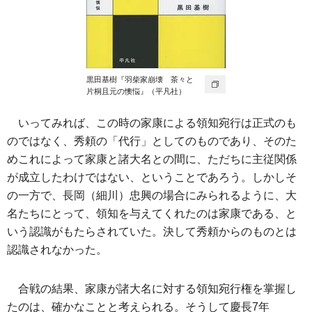
黒田基樹『羽柴家崩壊 茶々と
片桐且元の懊悩』（平凡社）
いってみれば、この時の家康による領知宛行は正式のも
のではなく、秀頼の「代行」としてのものであり、そのた
めこれによって家康と諸大名との間に、ただちに主従関係
が成立したわけではない、ということであろう。しかしそ
の一方で、長岡（細川）忠興の場合にみられるように、大
名たちにとって、領知を与えてくれたのは家康である、と
いう認識がもたらされていた。決して秀頼からのものとは
認識されなかった。
合戦の結果、家康が諸大名に対する領知宛行権を掌握し
たのは、確かなことと考えられる。そうして慶長7年