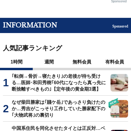
Sponsored
INFORMATION
Sponsored
人気記事ランキング
1時間
週間
無料会員
有料会員
｢転倒→骨折→寝たきり｣の老後が待ち受け
る…医師･和田秀樹｢60代になったら真っ先に
断捨離すべきもの｣【定年後の黄金期3選】
なぜ柴田勝家は｢賤ケ岳｣であっさり負けたの
か…秀吉がこっそり工作していた勝家配下の
｢大物武将｣の裏切り
中国系住民を同化させたタイとは正反対…ベ