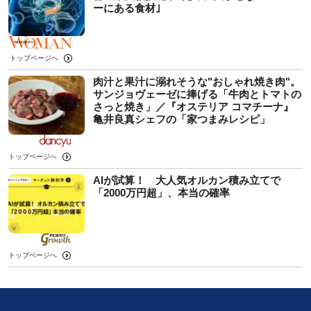
ーにある食材｣
トップページへ
肉汁と果汁に溺れそうな"おしゃれ焼き肉"。
サンジョヴェーゼに捧げる「牛肉とトマトの
さっと焼き」／『オステリア コマチーナ』
亀井良真シェフの「家つまみレシピ」
トップページへ
AIが試算！ 大人気オルカン積み立てで
「2000万円超」、本当の確率
トップページへ