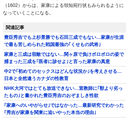
（1602）からは、家康による領知宛行状もみられるように
なっていくことになる。
関連記事
豊臣秀吉でも上杉景勝でも石田三成でもない…家康が生涯
で最も苦しめられた戦国最強の｢くせもの武将｣
家康と三成は宿敵ではない…関ヶ原で負けボロボロの姿で
捕まった三成を｢医者に診せよ｣と言った家康の真意
中2で｢初めてのセックスはどんな状況か｣を考えさせる…
日本と全然違うカナダの性教育
NHK大河ではとても放送できない…宣教師に｢獣より劣っ
たもの｣と書かれた豊臣秀吉のおぞましき性欲
｢家康へのいやがらせ｣ではなかった…最新研究でわかった
｢秀吉が家康を関東に追いやった本当の理由｣