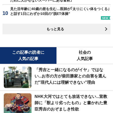
ために欠かせないスーパーにある食材｣
見た目年齢に40歳の差を生む…医師が｢太りにくい体をつくる｣
と話す1日にわずか10回の"脱ET体操"
もっと見る
この記事の読者に
社会の
人気の記事
人気記事
「秀吉と一緒になるのがイヤ」ではな
い...お市の方が柴田勝家との自害を選ん
だ"現代人には理解できない"理由
NHK大河ではとても放送できない...宣教
師に「獣より劣ったもの」と書かれた豊
臣秀吉のおぞましき性欲