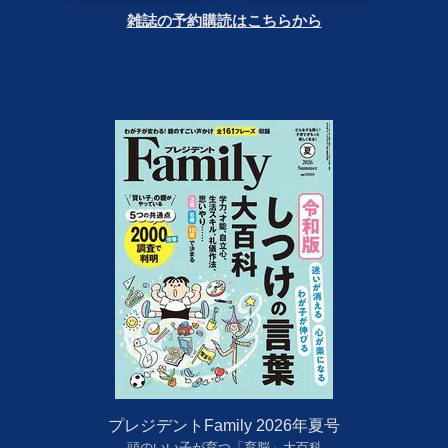
雑誌の予約購読はこちらから
プレジデントFamily 2026年夏号
頭のいい子が育つ「育脳」大百科