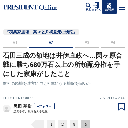
会員登録
検索
ログイン
『羽柴家崩壊 茶々と片桐且元の懊悩』
#1
#2
#3
#4
石田三成の領地は井伊直政へ…関ヶ原合
戦に勝ち680万石以上の所領配分権を手
にした家康がしたこと
敵将の領地を味方に与え将軍になる地盤を固めた
PRESIDENT Online
2023/11/04 8:00
黒田 基樹
+フォロー
歴史学者、駿河台大学教授
1
2
3
4