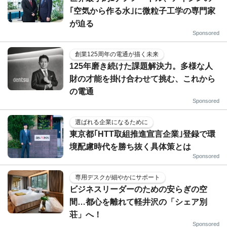
｢空気から作る水｣に微粒子工学の専門家
が迫る
Sponsored
創業125周年の電通が描く未来
125年磨き続けた課題解決力。多様な人
財の才能を掛け合わせて挑む、これから
の電通
Sponsored
選ばれる企業になるために
東京都｢HTT取組推進宣言企業｣登録で環
境配慮時代を勝ち抜く具体策とは
Sponsored
専用デスクが細やかにサポート
ビジネスリーダーのための安らぎの空
間…都心を離れて軽井沢の「シェア別
荘」へ！
Sponsored