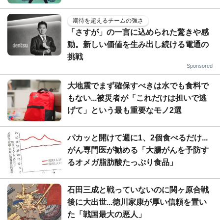
期待を超えるチームの強さ
「さすが」の一言に込められた驚きや感
動。新しい価値を生み出し続ける電通の
挑戦
Sponsored
大地震でまず確保すべきは水でも食料で
もない...被災者が「これだけは担いで逃
げて」という最も重要なモノ2選
パカッと開けて週に1、2個食べるだけ...
がん専門医が勧める「大腸がんを予防す
るオメガ脂肪酸たっぷり食品」
石田三成と戦っていないのに関ヶ原合戦
後に大出世...徳川家康が厚い信頼を置い
た「戦国最大の悪人」