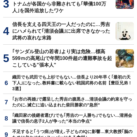
トナムが各国から非難されても｢華僑100万
人｣を国外追放したワケ
信長を支える四天王の一人だったのに…秀吉
にハメられて｢清須会議｣に出席できなかった
武将の哀れな末路
｢サンダル登山の若者｣より実は危険…標高
599ｍの高尾山で年間100件超の遭難事故を起
こしている"張本人"
織田でも武田でも上杉でもない…信長より20年早く｢最初の天
下人｣になった､教科書に載らない戦国武将の名前【豊臣兄弟！
3選】
｢お市の再婚｣で露呈した秀吉の腹黒さ…清須会議の約束を守っ
たのに､滅亡に追い込まれた柴田勝家の"急所"
｢織田家の後継者選び｣でも｢秀吉の一人勝ち｣でもない…清洲会
議で信長の息子2人が争った"本当の争点"
不足すると｢うつ病｣が増え､子どものIQに影響…東大教授｢脳の