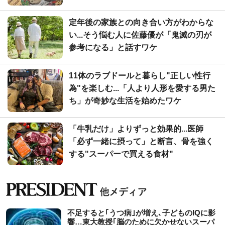
定年後の家族との向き合い方がわからな
い...そう悩む人に佐藤優が「鬼滅の刃が
参考になる」と話すワケ
11体のラブドールと暮らし"正しい性行
為"を楽しむ...「人より人形を愛する男た
ち」が奇妙な生活を始めたワケ
「牛乳だけ」よりずっと効果的...医師
「必ず一緒に摂って」と断言、骨を強く
する"スーパーで買える食材"
不足すると｢うつ病｣が増え､子どものIQに影
響…東大教授｢脳のために欠かせないスーパ